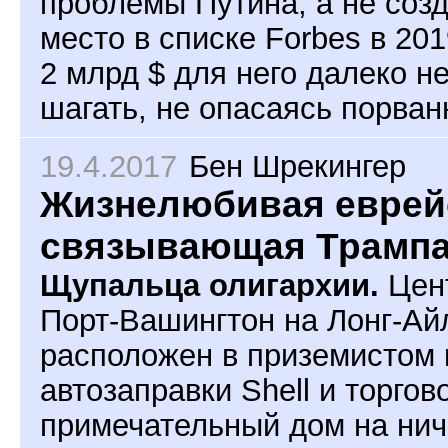
проблемы Путина, а не созда
место в списке Forbes в 201
2 млрд $ для него далеко н
шагать, не опасаясь порван
19.4.2017
Бен Шрекингер
Жизнелюбивая еврейс
связывающая Трампа
Щупальца олигархии.
Цент
Порт-Вашингтон на Лонг-Ай
расположен в приземистом 
автозаправки Shell и торгов
примечательный дом на нич