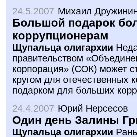
24.5.2007
Михаил Дружинин
Большой подарок бо
коррупционерам
Щупальца олигархии
Неда
правительством «Объедине
корпорация» (СОК) может с
кругом для отечественных 
подарком для больших корр
24.4.2007
Юрий Нерсесов
Один день Залины Г
Щупальца олигархии
Рань