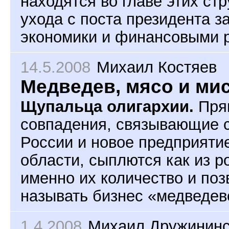
находятся во главе этих стр
ухода с поста президента 
экономики и финансовыми 
14.5.2008
Михаил Костяев
Медведев, мясо и ми
Щупальца олигархии.
Прям
совпадения, связывающие 
России и новое предприяти
области, сыплются как из р
именно их количество и по
называть бизнес «медведев
1.4.2008
Михаил Дружининс