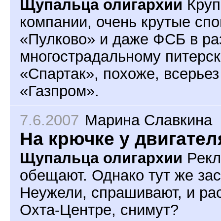
Щупальца олигархии
Круп
компании, очень крутые сп
«Пулково» и даже ФСБ в ра
многострадальному питерск
«Спартак», похоже, всерьез
«Газпром».
7.6.2007
Марина Славкина
На крючке у двигател
Щупальца олигархии
Рекл
обещают. Однако тут же за
Неужели, спрашивают, и рас
Охта-Центре, снимут?