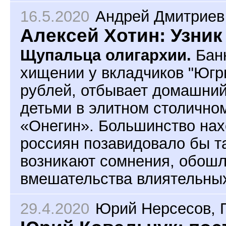
16.5.2020
Андрей Дмитриев
Алексей Хотин: Узник
Щупальца олигархии.
Банк
хищении у вкладчиков "Югр
рублей, отбывает домашний
детьми в элитном столично
«Онегин». Большинство на
россиян позавидовало бы т
возникают сомнения, обошл
вмешательства влиятельны
29.4.2020
Юрий Нерсесов
,