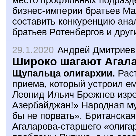
бизнес-империи братьев Ма
составить конкуренцию ана
братьев Ротенбергов и друг
29.1.2020
Андрей Дмитриев
Широко шагают Агал
Щупальца олигархии.
Раст
приема, который устроил ем
Леонид Ильич Брежнев изре
Азербайджан!» Народная м
бы не порвать». Британская 
Агаларова-старшего «олига