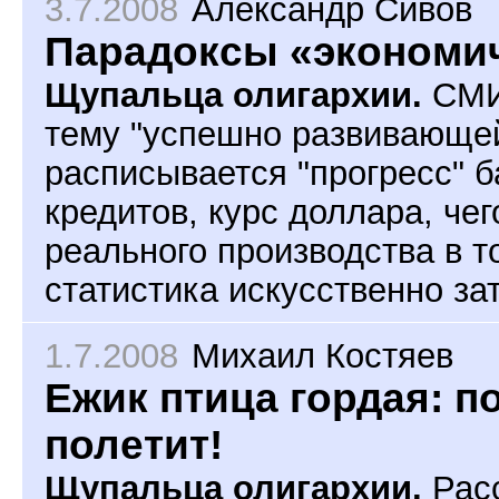
3.7.2008
Александр Сивов
Парадоксы «экономич
Щупальца олигархии.
СМИ
тему "успешно развивающей
расписывается "прогресс" б
кредитов, курс доллара, чег
реального производства в т
статистика искусственно за
1.7.2008
Михаил Костяев
Ежик птица гордая: по
полетит!
Щупальца олигархии.
Расс