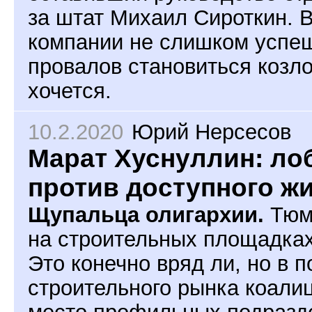
за штат Михаил Сироткин. 
компании не слишком успеш
провалов становиться козл
хочется.
10.2.2020
Юрий Нерсесов
Марат Хуснуллин: ло
против доступного ж
Щупальца олигархии.
Тюме
на строительных площадках 
Это конечно вряд ли, но в 
строительного рынка коали
место профильных подразд