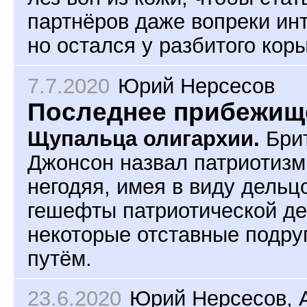
партнёров даже вопреки ин
но остался у разбитого коры
7.7.2020
Юрий Нерсесов
Последнее прибежищ
Щупальца олигархии.
Бри
Джонсон назвал патриотиз
негодяя, имея в виду дель
гешефты патриотической де
некоторые отставные подруг
путём.
23.6.2020
Юрий Нерсесов
,