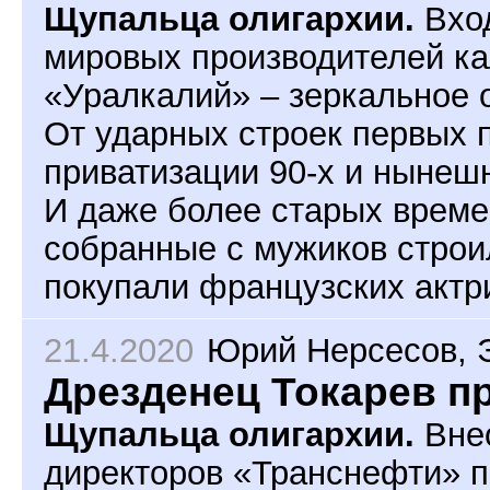
Щупальца олигархии.
Вход
мировых производителей к
«Уралкалий» – зеркальное 
От ударных строек первых 
приватизации 90-х и нынеш
И даже более старых време
собранные с мужиков строи
покупали французских актр
21.4.2020
Юрий Нерсесов
,
Дрезденец Токарев п
Щупальца олигархии.
Внео
директоров «Транснефти» 