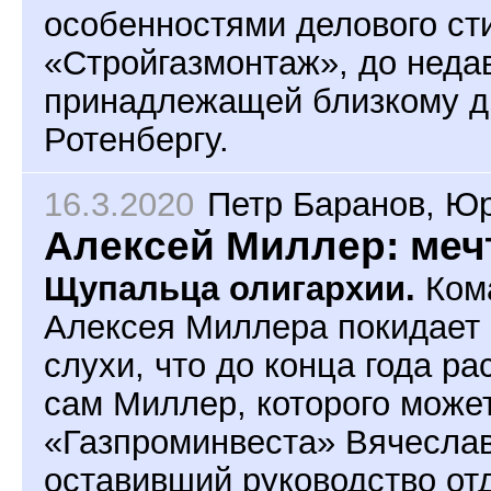
особенностями делового ст
«Стройгазмонтаж», до неда
принадлежащей близкому д
Ротенбергу.
16.3.2020
Петр Баранов
,
Юр
Алексей Миллер: меч
Щупальца олигархии.
Кома
Алексея Миллера покидает 
слухи, что до конца года р
сам Миллер, которого може
«Газпроминвеста» Вячеслав
оставивший руководство от