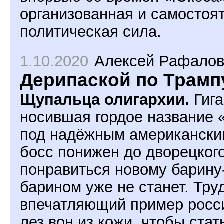
организованная и самостоят
политическая сила.
1.10.2020
Алексей Рафалов
Дерипаской по Трамп
Щупальца олигархии.
Гига
носившая гордое название 
под надёжным американски
босс понижен до дворецкого
понравиться новому барину
барином уже не станет. Тру
впечатляющий пример росси
лез вон из кожи, чтобы ста