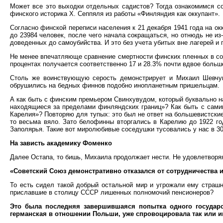
Может все это выходки отдельных садистов? Тогда ознакомимся со
финского историка Х. Сеппяля из работы «Финляндия как оккупант».
Согласно финской переписи населения к 21 декабря 1941 года на ок
до 23984 человек, после чего начала сокращаться, но отнюдь не из
доведенных до самоубийства. И это без учета убитых вне лагерей и п
Не менее впечатляюще сравнение смертности финских пленных в сове
процентах получается соответственно 17 и 28.3% почти вдвое больш
Столь же воинствующую серость демонстрирует и Михаил Шевчук.
обрушились на бедных финнов подобно инопланетным пришельцам.
А как быть с финским премьером Свинхувудом, который буквально н
находящиеся за пределами финляндских границ»? Как быть с сами
Карелия»? Повторяю для тупых: это был не ответ на большевистские
то весьма вяло. Зато белофинны вторгались в Карелию до 1922 го
Заполярья. Такие вот миролюбивые соседушки тусовались у нас в 30
На зависть академику Фоменко
Далее Остапа, то бишь, Михаила продолжает нести. Не удовлетворя
«Советский Союз демонстративно отказался от сотрудничества 
То есть сидел такой добрый остальной мир и угрожали ему страшн
приславшие в столицу СССР лишенных полномочий пенсионеров?
Это была последняя завершившаяся
попытка одного государ
германская в отношении Польши, уже спровоцировала так или ин