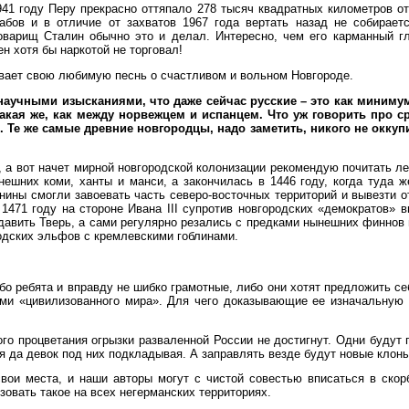
941 году Перу прекрасно оттяпало 278 тысяч квадратных километров о
абов и в отличие от захватов 1967 года вертать назад не собирает
товарищ Сталин обычно это и делал. Интересно, чем его карманный г
 хотя бы наркотой не торговал!
евает свою любимую песнь о счастливом и вольном Новгороде.
 научными изысканиями, что даже сейчас русские – это как миниму
акая же, как между норвежцем и испанцем. Что уж говорить про с
Те же самые древние новгородцы, надо заметить, никого не оккупи
а вот начет мирной новгородской колонизации рекомендую почитать лето
ешних коми, ханты и манси, а закончилась в 1446 году, когда туда 
ины смогли завоевать часть северо-восточных территорий и вывезти о
 1471 году на стороне Ивана III супротив новгородских «демократов»
давить Тверь, а сами регулярно резались с предками нынешних финнов
одских эльфов с кремлевскими гоблинами.
бо ребята и вправду не шибко грамотные, либо они хотят предложить с
ми «цивилизованного мира». Для чего доказывающие ее изначальную г
кого процветания огрызки разваленной России не достигнут. Одни будут
я да девок под них подкладывая. А заправлять везде будут новые клоны
свои места, и наши авторы могут с чистой совестью вписаться в ско
овать такое на всех негерманских территориях.