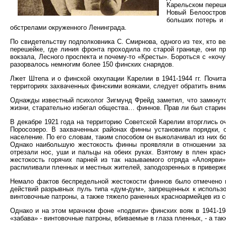
Карельском переше
Новый Белоостров
больших потерь и 
обстрелами окруженного Ленинграда.
По свидетельству подполковника С. Смирнова, одного из тех, кто 
перешейке, где линия фронта проходила по старой границе, они 
вокзала, Лесного проспекта и почему-то «Кресты». Бороться с «ко
разорвалось немногим более 150 финских снарядов.
Лжет Штепа и о финской оккупации Карелии в 1941-1944 гг. Почи
территориях захваченных финскими вояками, следует обратить вним
Однажды известный психолог Зигмунд Фрейд заметил, что замкнутос
жизни, старательно избегал общества… финнов. Прав ли был старин
В декабре 1921 года на территорию Советской Карелии вторглись о
Поросозеро. В захваченных районах финны установили порядки, 
население. По его словам, таким способом он выколачивал из них б
Однако наибольшую жестокость финны проявляли в отношении зах
отрезали нос, уши и пальцы на обеих руках. Взятому в плен крас
жестокость горячих парней из так называемого отряда «Алоярви
распиливали пленных и местных жителей, заподозренных в приверже
Немало фактов беспредельной жестокости финнов было отмечено и 
действий разрывных пуль типа «дум-дум», запрещенных к использо
винтовочные патроны, а также тяжело раненных красноармейцев из с
Однако и на этом мрачном фоне «подвиги» финских вояк в 1941-194
«забава» - винтовочные патроны, вбиваемые в глаза пленных, - а та