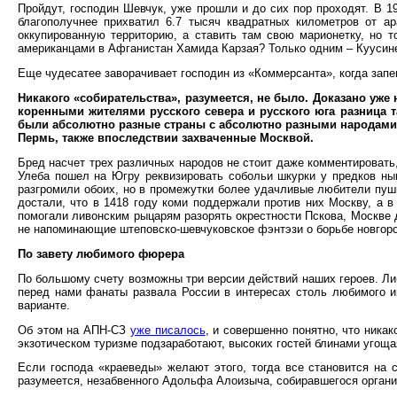
Пройдут, господин Шевчук, уже прошли и до сих пор проходят. В 1
благополучнее прихватил 6.7 тысяч квадратных километров от ар
оккупированную территорию, а ставить там свою марионетку, но 
американцами в Афганистан Хамида Карзая? Только одним – Куусинен
Еще чудесатее заворачивает господин из «Коммерсанта», когда зап
Никакого «собирательства», разумеется, не было. Доказано уже
коренными жителями русского севера и русского юга разница т
были абсолютно разные страны с абсолютно разными народами. 
Пермь, также впоследствии захваченные Москвой.
Бред насчет трех различных народов не стоит даже комментировать, 
Улеба пошел на Югру реквизировать собольи шкурки у предков нын
разгромили обоих, но в промежутки более удачливые любители пушн
достали, что в 1418 году коми поддержали против них Москву, а в
помогали ливонским рыцарям разорять окрестности Пскова, Москве 
не напоминающие штеповско-шевчуковское фэнтэзи о борьбе новгор
По завету любимого фюрера
По большому счету возможны три версии действий наших героев. Ли
перед нами фанаты развала России в интересах столь любимого и
варианте.
Об этом на АПН-СЗ
уже писалось
, и совершенно понятно, что ника
экзотическом туризме подзаработают, высоких гостей блинами угоща
Если господа «краеведы» желают этого, тогда все становится на 
разумеется, незабвенного Адольфа Алоизыча, собиравшегося организ