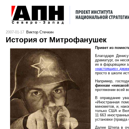
2007-01-17
Виктор Стечкин
История от Митрофанушек
Привет из помес
Благодаря Денису
драматург, он нес
их в фарцовщики 
«настоящих» джин
просто в школе ис
Например, господ
финнам «никакой
протяжении всей в
В оправдание ува
«Иностранная помо
минометов, и, нак
только США и Вел
11 663 иностранны
установки (правда 
Далее Штепа в оч