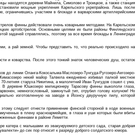
аницы находятся деревни Майнила, Симолово и Троицкое, а также станция
становили мощные укрепления Карельского укрепрайона. Лишь после
ие, ограничившись участием в блокаде и варварскими артиллерийскими
обстрелов финны действовали очень коварными методами. На Карельском
мецких артобстрелов. Основными целями их были районы Финляндского
этой задачей справлялись, поэтому за все время блокады в Ленинграде
ями, а рай земной. Чтобы представить то, что реально происходило н
и и коварства. После этого тонкий знаток человеческих душ, остаток
ов до линии Оланга-Кокосальма-Маслозеро-Тунгуда-Ругозеро-Аегозеро-
 Кимасозеро некий майор Талвела ежедневно избивал палкой местное
 70-летняя старуха Никитина, а малолетний Иван Тунгудов сошел с ума.
. В деревне Юшкозеро милиционеру Тарасову финны выкололи глаза,
арвонен, немногословный, замкнутый тип, отрубил голову колуном! Но
циально изготовленную на заводе в Йоэнсу двуручную пилу, которой
 этому следует отнести применение финской стороной в ходе военных
мученных в плену красноармейцев, в глаза и уши которых были вбиты
сожженных финнами в районе Леметти.
ре катера с малышами из эвакуируемого детского сада, старая добрая
Кувалехти» до сих пор относит к разряду доброго солдатского юмора.