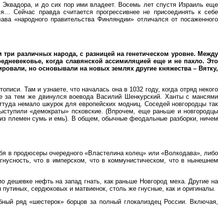
т Эквадора, и до сих пор ими владеет. Восемь лет спустя Израиль еще
ся… Сейчас правда считается прогрессивнее не присоединять к себе
лава «народного правительства Финляндии» отличался от посаженного
м три различных народа, с разницей на генетическом уровне. Между
редневековье, когда славянской ассимиляцией еще и не пахло. Это
ровали, но основывали на новых землях другие княжества – Вятку,
писи. Там и узнаете, что началась она в 1032 году, когда отряд некого
же за тем же двинулся воевода Василий Шенкурский. Ханты с мансями
ттуда немало шкурок для европейских модниц. Соседей новгородцы так
 выступили «демократы» псковские. (Впрочем, еще раньше и новгородцы
 из племен сумь и емь). В общем, обычные феодальные разборки, ничем
ебя в продюсеры очередного «Властелина колец» или «Волкодава», либо
нусность, что в имперском, что в коммунистическом, что в нынешнем
 по дешевке нефть на запад гнать, как раньше Новгород меха. Другие н
 путиных, сердюковых и матвиенок, столь же гнусные, как и оригиналы.
рбный ряд «шестерок» борцов за полный глокализдец России. Включая,