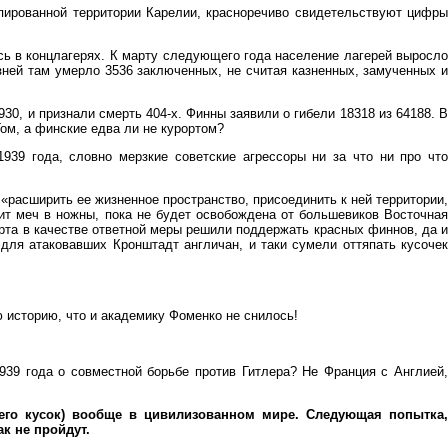
упированной территории Карелии, красноречиво свидетельствуют цифры
ось в концлагерях. К марту следующего года население лагерей выросло
езней там умерло 3536 заключенных, не считая казненных, замученных и
0, и признали смерть 404-х. Финны заявили о гибели 18318 из 64188. В
ом, а финские едва ли не курортом?
39 года, словно мерзкие советские агрессоры ни за что ни про что
расширить ее жизненное пространство, присоединить к ней территории,
 меч в ножны, пока не будет освобождена от большевиков Восточная
арта в качестве ответной меры решили поддержать красных финнов, да и
для атаковавших Кронштадт англичан, и таки сумели оттяпать кусочек
 историю, что и академику Фоменко не снилось!
939 года о совместной борьбе против Гитлера? Не Франция с Англией,
 его кусок) вообще в цивилизованном мире. Следующая попытка
к не пройдут.