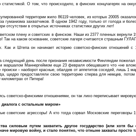
 статистикой. О том, что происходило, в финских концлагерях на окк
купированной территории жило 86119 человек, из которых 20005 оказал
-за гуманизма захватчиков. В одном 1942 году, только от голода и бол
ри отсутствии в открытых источниках статистики других лет!
тском плену и советских в финском. Наши из 2377 пленных вернули 193
е! Так на каком основании, советские лагеря считаются страшным ГУЛАГ
 Как и Штепа он начинает историю советско-финских отношений с 19
а следующий день после признания независимости Финляндии пожелал «
м маршалом Маннергеймом еще 23 февраля обещавшего что «не вложит
 происки – наоборот красные, обалдев от аппетитов соседей, лишь 1 м
да, щедро предоставляли свою территорию сперва для немцев, потом 
 километрах от Питера!
ясь советско-финскими отношениями, он так лихо переписывает мировую
и диалога с остальным миром»
ые советские агрессоры! А кто тогда сорвал Московские переговоры 1
ства силовым путем захватить другое государство (или хотя бы
аче мировую войну, и стало понятно, что отныне захваты просто та