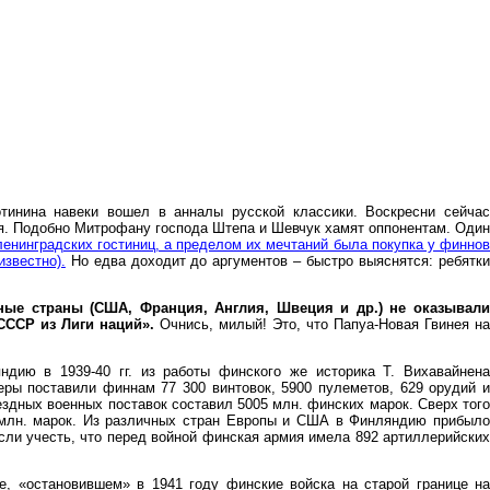
тинина навеки вошел в анналы русской классики. Воскресни сейчас
оя. Подобно Митрофану господа Штепа и Шевчук хамят оппонентам. Один
ленинградских гостиниц, а пределом их мечтаний была покупка у финно
известно).
Но едва доходит до аргументов – быстро выяснятся: ребятк
ные страны (США, Франция, Англия, Швеция и др.) не оказывал
СССР из Лиги наций».
Очнись, милый! Это, что Папуа-Новая Гвинея на
дию в 1939-40 гг. из работы финского же историка Т. Вихавайнена
ры поставили финнам 77 300 винтовок, 5900 пулеметов, 629 орудий и
ездных военных поставок составил 5005 млн. финских марок. Сверх того
 млн. марок. Из различных стран Европы и США в Финляндию прибыло
сли учесть, что перед войной финская армия имела 892 артиллерийских
, «остановившем» в 1941 году финские войска на старой границе на