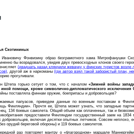
тья Скотининых
 Ивановичу Фонвизину образ безграмотного хама Митрофанушки Ско
омненно бы возрадовался, увидев двух превосходных клонов своего гер
зачисляет
(двадцать назад клянчили жевачку у финских туристов возле 
сов)
, другой аж в наркоманы
(где автор взял такой забористый план, не
торию прогуливали.
ин Штепа горько сетует о том, что с началом
«Зимней войны запад
 иной помощи, кроме символично-дипломатического исключения 
ойны поставляла финнам оружие, боеприпасы и добровольцев?
жаемых папуасов, приведем данные по военным поставкам в Финлян
щь Финляндии». Прочтя ее, Штепа может узнать, что западные партне
онец, 134 боевых самолета. Общий объем как оплаченных, так и безвозм
икобритания предоставили Финляндии государственный заем на 1834
х добровольцев, включая десятки опытных летчиков. Совсем неплохо, е
без орудий береговой обороны) и 119 боевых самолетов.
ередной раз повторяет мантру о «благородном» маршале Маннергейме