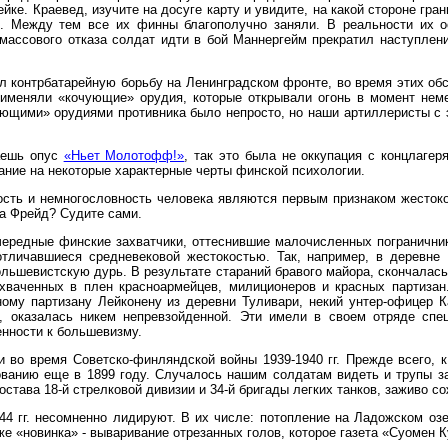
йке. Краевед, изучите на досуге карту и увидите, на какой стороне гр
. Между тем все их финны благополучно заняли. В реальности их о
массового отказа солдат идти в бой Маннергейм прекратил наступлен
вел контрбатарейную борьбу на Ленинградском фронте, во время этих 
применяли «кочующие» орудия, которые открывали огонь в момент не
чующими» орудиями противника было непросто, но наши артиллеристы с 
таешь опус
«Ньет Молотофф!»
, так это была не оккупация с концлагер
ание на некоторые характерные черты финской психологии.
ть и немногословность человека являются первым признаком жестокост
а Фрейд? Судите сами.
чередные финские захватчики, оттеснившие малочисленных пограничник
отличавшиеся средневековой жестокостью. Так, например, в деревне
ольшевистскую дурь. В результате стараний бравого майора, скончалась
ваченных в плен красноармейцев, милиционеров и красных партизан
ному партизану Лейконену из деревни Туливари, некий унтер-офицер К
», оказалась никем непревзойденной. Эти имели в своем отряде спе
нности к большевизму.
во время Советско-финляндской войны 1939-1940 гг. Прежде всего, к
ванию еще в 1899 году. Случалось нашим солдатам видеть и трупы за
остава 18-й стрелковой дивизии и 34-й бригады легких танков, заживо 
4 гг. несомненно лидируют. В их числе: потопление на Ладожском озе
кже «новинка» - вываривание отрезанных голов, которое газета «Суомен 