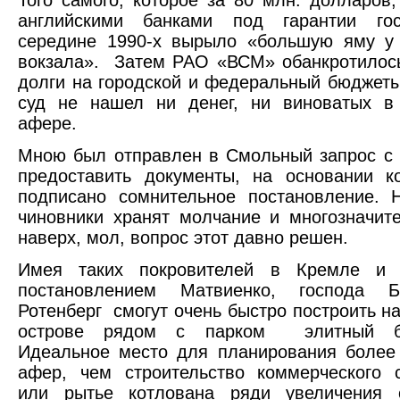
Того самого, которое за 80 млн. долларов
английскими банками под гарантии го
середине 1990-х вырыло «большую яму у 
вокзала». Затем РАО «ВСМ» обанкротилос
долги на городской и федеральный бюджеты
суд не нашел ни денег, ни виноватых в
афере.
Мною был отправлен в Смольный запрос с
предоставить документы, на основании к
подписано сомнительное постановление. 
чиновники хранят молчание и многозначит
наверх, мол, вопрос этот давно решен.
Имея таких покровителей в Кремле и 
постановлением Матвиенко, господа Б
Ротенберг смогут очень быстро построить н
острове рядом с парком элитный биз
Идеальное место для планирования более
афер, чем строительство коммерческого 
или рытье котлована ряди увеличения с