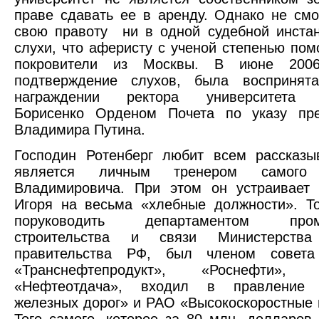
праве сдавать ее в аренду. Однако не смо
свою правоту ни в одной судебной инста
слухи, что аферисту с ученой степенью пом
покровители из Москвы. В июне 2006
подтверждение слухов, была воспринят
награждении ректора университета К
Борисенко Орденом Почета по указу пр
Владимира Путина.
Господин Ротенберг любит всем рассказы
является личным тренером самого
Владимировича. При этом он устраивает 
Игоря на весьма «хлебные должности». Т
поруководить департаментом пром
строительства и связи Министерства
правительства РФ, был членом совета
«Транснефтепродукт», «Роснефт
«Нефтеотдача», входил в правление «
железных дорог» и РАО «Высокоскоростные 