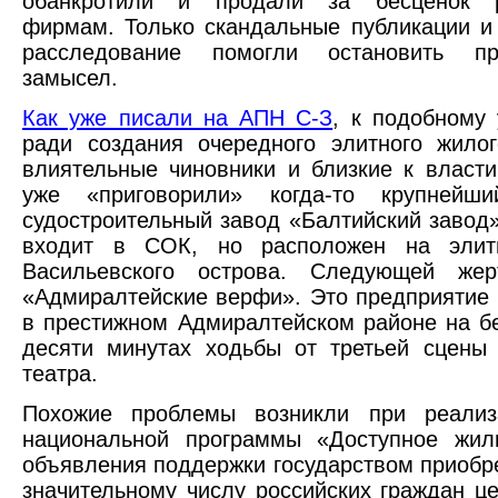
обанкротили и продали за бесценок р
фирмам. Только скандальные публикации и
расследование помогли остановить пр
замысел.
Как уже писали на АПН С-З
, к подобному
ради создания очередного элитного жило
влиятельные чиновники и близкие к власт
уже «приговорили» когда-то крупней
судостроительный завод «Балтийский завод»
входит в СОК, но расположен на элит
Васильевского острова. Следующей жер
«Адмиралтейские верфи». Это предприятие
в престижном Адмиралтейском районе на б
десяти минутах ходьбы от третьей сцены
театра.
Похожие проблемы возникли при реализ
национальной программы «Доступное жи
объявления поддержки государством приобр
значительному числу российских граждан ц