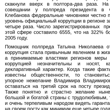
скакнули вверх в полтора-два раза. На
совещании у полпреда президента в
Клебанова федеральные чиновники честно п
уровень официальный коррупции в регионе за
четыре раза. Число зарегистрированных пр
этой сфере составило 6555, что на 322% б
2005 году.
Помощник полпреда Татьяна Николаева от
коррупция стала привычным явлением в жиз
а принимаемые властями регионов меры 
коррупцией незначительны и носят, к
декларативный характер. Когда такие факт
известны общественности, то становить
упорное нежелание Владимира Владимиро
оставаться на третий срок на посту презид
Также понятно и страстно желание нын
большой и богатой страны с трудолюбивым,
и очень терпеливым народом видеть гаранта
на своем посту как минимум еще четыре года