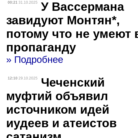
У Вассермана
00:21
31.10.2025
завидуют Монтян*,
потому что не умеют 
пропаганду
» Подробнее
Чеченский
12:10
29.10.2025
муфтий объявил
источником идей
иудеев и атеистов
сатанизм