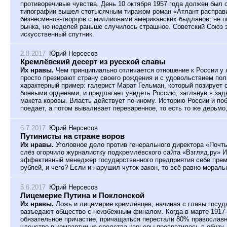
противоречивые чувства. День 10 октября 1957 года должен был
типографии вышел стотысячным тиражом роман «Атлант расправи
бизнесменов-творцов с миллионами американских быдланов, не 
рынка, но неделей раньше случилось страшное. Советский Союз 
искусственный спутник.
2.8.2017
Юрий Нерсесов
Кремлёвский десерт из русской славы
Их нравы.
Чем принципиально отличается отношение к России у 
просто презирают страну своего рождения и с удовольствием по
характерный пример: галерист Марат Гельман, который позирует 
боевыми орденами, и предлагает увидеть Россию, заглянув в за
макета коровы. Власть действует по-иному. Историю России и по
поедает, а потом вываливает переваренное, то есть то же дерьмо
6.7.2017
Юрий Нерсесов
Путинисты на страже воров
Их нравы.
Уголовное дело против генерального директора «Почт
слёз огорчило журналистку подкремлёвского сайта «Взгляд.ру» 
эффективный менеджер государственного предприятия себе прем
рублей, и чего? Если и нарушил чуток закон, то всё равно мораль
5.6.2017
Юрий Нерсесов
Лицемерие Путина и Поклонской
Их нравы.
Ложь и лицемерие кремлёвцев, начиная с главы госуд
разъедают общество с неизбежным финалом. Когда в марте 1917-
обязательное причастие, причащаться перестали 80% православны
членство в компартии из средства карьеры превратилось в обузу