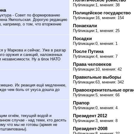
Публикации:1, мнения: 38
она
Полицейское государство
уктура - Совет по формированию
Публикации:16, мнения: 154
Елена Ямпольская. Дорогую редакцию
, например, о том, что вторжение
Понаехали
Публикации:1, мнения: 25
Посадки
Публикации:0, мнения: 1
 у Маркова и сейчас. Уже в разгар
После Путина
ого оружия и санкций, наложенных
Публикации:4, мнения: 7
м независимости. Ну а блок НАТО
Права человеков
Публикации:10, мнения: 42
Правильные выборы
Публикации:63, мнения: 342
смешно. Их реакция ещё медленнее,
ежде чем боль от укуса дошла до
Правоохренительные орга
Публикации:5, мнения: 66
Прапор
Публикации:0, мнения: 4
Президент 2012
щим огнём, текущей водой и
нном случае - над теми, кто десять
Публикации:3, мнения: 8
ому что мы не готовы (армия не
Президент-2008
отштампованы).
Публикации:8, мнения: 32