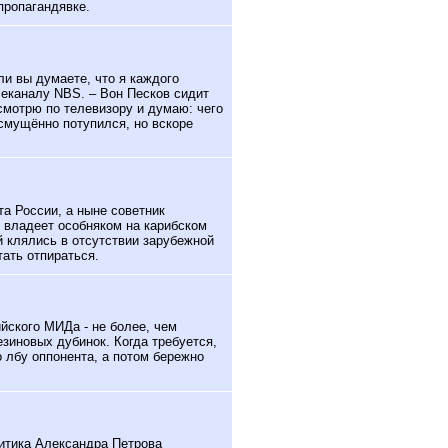
пропагандявке.
и вы думаете, что я каждого
еканалу NBS. – Вон Песков сидит
 смотрю по телевизору и думаю: чего
смущённо потупился, но вскоре
а России, а ныне советник
 владеет особняком на карибском
й клялись в отсутствии зарубежной
ать отпираться.
ского МИДа - не более, чем
езиновых дубинок. Когда требуется,
о лбу оппонента, а потом бережно
литика Александра Петрова