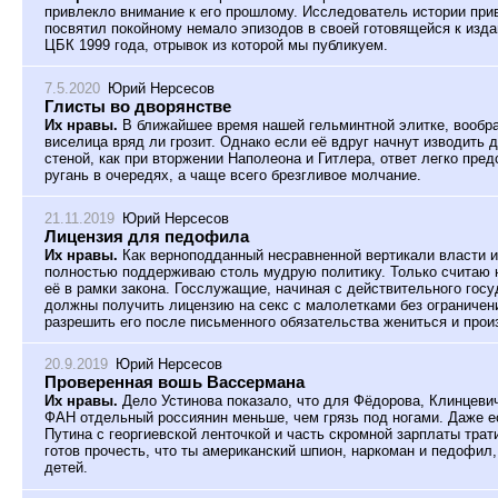
привлекло внимание к его прошлому. Исследователь истории при
посвятил покойному немало эпизодов в своей готовящейся к изда
ЦБК 1999 года, отрывок из которой мы публикуем.
7.5.2020
Юрий Нерсесов
Глисты во дворянстве
Их нравы.
В ближайшее время нашей гельминтной элитке, вообра
виселица вряд ли грозит. Однако если её вдруг начнут изводить д
стеной, как при вторжении Наполеона и Гитлера, ответ легко пре
ругань в очередях, а чаще всего брезгливое молчание.
21.11.2019
Юрий Нерсесов
Лицензия для педофила
Их нравы.
Как верноподданный несравненной вертикали власти и
полностью поддерживаю столь мудрую политику. Только считаю 
её в рамки закона. Госслужащие, начиная с действительного госу
должны получить лицензию на секс с малолетками без ограничен
разрешить его после письменного обязательства жениться и произ
20.9.2019
Юрий Нерсесов
Проверенная вошь Вассермана
Их нравы.
Дело Устинова показало, что для Фёдорова, Клинцеви
ФАН отдельный россиянин меньше, чем грязь под ногами. Даже е
Путина с георгиевской ленточкой и часть скромной зарплаты трат
готов прочесть, что ты американский шпион, наркоман и педофил
детей.