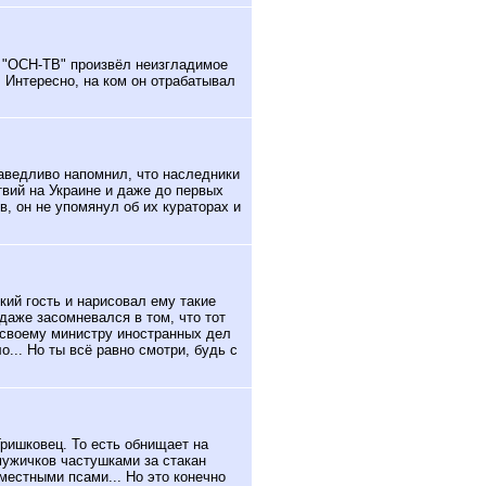
 "ОСН-ТВ" произвёл неизгладимое
 Интересно, на ком он отрабатывал
ведливо напомнил, что наследники
вий на Украине и даже до первых
в, он не упомянул об их кураторах и
кий гость и нарисовал ему такие
даже засомневался в том, что тот
ом своему министру иностранных дел
о... Но ты всё равно смотри, будь с
ришковец. То есть обнищает на
мужичков частушками за стакан
 местными псами... Но это конечно