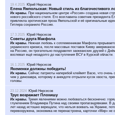
19.4.2025
Юрий Нерсесов
Елена Ямпольская: Новый стиль из благочестивого л
Их нравы.
При национальном центре «Россия» создана новая стр
нового российского стиля. Его возглавила советник президента 
привлекла эротическая проза Ямпольской и её оригинальные идеи
Гитлера сохранило Россию.
17.3.2025
Юрий Нерсесов
Советы друга Макфола
Их нравы.
Нежная любовь к соплеменникам Макфола прорывается
украинского кризиса, после массовых поставок Киеву американск
на Россию, он трогательно поздравлял заокеанских друзей с Днё
воспевал ещё незадолго до наступления ВСУ в Курской области.
16.1.2025
Юрий Нерсесов
Якеменки должны победить!
Их нравы.
Сейчас патриоты наперебой клеймят Васю, что очень 
чем у динозавра, которому в анекдоте отгрызли кусок хвоста, пр
головы.
23.12.2024
Юрий Нерсесов
Трус возражает Плохишу
Их нравы.
Тремя явлениями можно любоваться бесконечно: горя
глумлением Владимира Путина над своими пропагандявками. В да
лет назад истошно верещали, что нельзя воевать на Украине, пот
перевооружена, экономика не перенастроена, карточки «Мир» не 