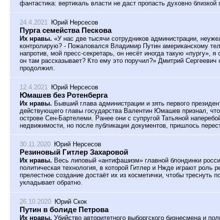
фантастика: вертикаль власти не даст пропасть духовно близкой 
24.4.2021
Юрий Нерсесов
Пурга семейства Пескова
Их нравы.
«У нас две тысячи сотрудников администрации, неужел
контролирую? - Пожаловался Владимир Путин американскому тел
напротив, мой пресс-секретарь, он несёт иногда такую «пургу», я
он там рассказывает? Кто ему это поручил?» Дмитрий Сергеевич 
продолжил.
12.4.2021
Юрий Нерсесов
Юмашев без Ротенберга
Их нравы.
Бывший глава администрации и зять первого президент
действующего главы государства Валентин Юмашев признал, что
острове Сен-Бартелеми. Ранее они с супругой Татьяной наперебо
недвижимости, но после публикации документов, пришлось перест
30.11.2020
Юрий Нерсесов
Резиновый Гитлер Захаровой
Их нравы.
Весь липовый «антифашизм» главной блондинки россий
политическая технология, в которой Гитлер и Нжде играют роль р
прелестное создание достаёт их из косметички, чтобы треснуть п
укладывает обратно.
26.10.2020
Юрий Скок
Путин в болиде Петрова
Их нравы.
Убийство авторитетного выборгского бизнесмена и по