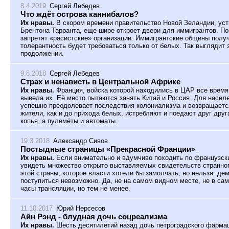
8.4.2019
Сергей Лебедев
Что ждёт острова каннибалов?
Их нравы.
В скором времени правительство Новой Зеландии, уст
Брентона Тарранта, еще шире откроет двери для иммигрантов. По
запретят «расистские» организации. Иммигрантские общины получ
толерантность будет требоваться только от белых. Так выглядит 
продолжении.
9.8.2018
Сергей Лебедев
Страх и ненависть в Центральной Африке
Их нравы.
Франция, войска которой находились в ЦАР все время 
вывела их. Её место пытаются занять Китай и Россия. Для населе
успешно преодолевает последствия колониализма и возвращается
жители, как и до прихода белых, истребляют и поедают друг друг
копья, а пулемёты и автоматы.
19.3.2018
Александр Сивов
Постыдные страницы «Прекрасной Франции»
Их нравы.
Если внимательно и вдумчиво походить по французск
увидеть множество открыто выставляемых свидетельств странног
этой страны, которое власти хотели бы замолчать, но нельзя: де
поступиться невозможно. Да, не на самом видном месте, не в са
часы трансляции, но тем не менее.
11.10.2017
Юрий Нерсесов
Айн Рэнд - блудная дочь соцреализма
Их нравы.
Шесть десятилетий назад дочь петроградского фарма