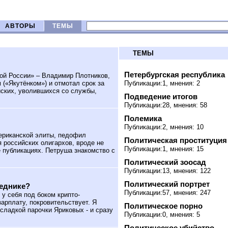
АВТОРЫ
ТЕМЫ
ТЕМЫ
Петербургская республика
ой России» – Владимир Плотников,
(«Якутёнком») и отмотал срок за
Публикации:1, мнения: 2
йских, уволившихся со службы,
Подведение итогов
Публикации:28, мнения: 58
Полемика
Публикации:2, мнения: 10
ериканской элиты, педофил
Политическая проституция
российских олигархов, вроде не
Публикации:1, мнения: 15
 публикациях. Петруша знакомство с
Политический зоосад
Публикации:13, мнения: 122
Политический портрет
веднике?
Публикации:57, мнения: 247
у себя под боком крипто-
зарплату, покровительствует. Я
Политическое порно
сладкой парочки Яриковых - и сразу
Публикации:0, мнения: 5
Политическое убийство