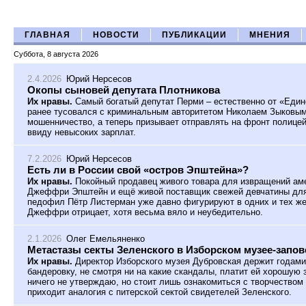
ГЛАВНАЯ
НОВОСТИ
ПУБЛИКАЦИИ
МНЕНИЯ
Суббота, 8 августа 2026
2.4.2026
Юрий Нерсесов
Окопы сыновей депутата Плотникова
Их нравы.
Самый богатый депутат Перми – естественно от «Един
ранее тусовался с криминальным авторитетом Николаем Зыковым 
мошенничество, а теперь призывает отправлять на фронт полице
ввиду невысоких зарплат.
7.2.2026
Юрий Нерсесов
Есть ли в России свой «остров Эпштейна»?
Их нравы.
Покойный продавец живого товара для извращений ам
Джеффри Эпштейн и ещё живой поставщик свежей девчатины для 
педофил Пётр Листерман уже давно фигурируют в одних и тех же
Джеффри отрицает, хотя весьма вяло и неубедительно.
2.1.2026
Олег Емельяненко
Метастазы секты Зеленского в Изборском музее-запо
Их нравы.
Директор Изборского музея Дубровская держит годами 
бандеровку, не смотря ни на какие скандалы, платит ей хорошую 
ничего не утверждаю, но стоит лишь ознакомиться с творчеством 
приходит аналогия с питерской сектой свидетелей Зеленского.