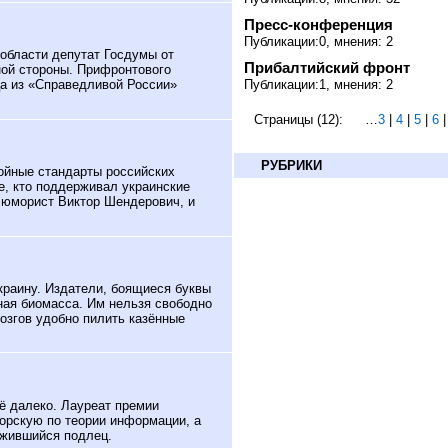
Пресс-конференция
Публикации:0, мнения: 2
области депутат Госдумы от
Прибалтийский фронт
ой стороны. Прифронтового
Публикации:1, мнения: 2
ца из «Справедливой России»
Страницы (12):
…
3
|
4
|
5
|
6
РУБРИКИ
ойные стандарты российских
е, кто поддерживал украинские
й юморист Виктор Шендерович, и
Украину. Издатели, боящиеся буквы
бная биомасса. Им нельзя свободно
мозгов удобно пилить казённые
щё далеко. Лауреат премии
орскую по теории информации, а
жившийся подлец.