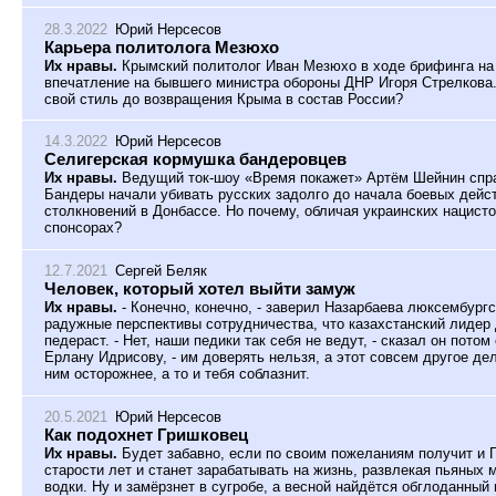
28.3.2022
Юрий Нерсесов
Карьера политолога Мезюхо
Их нравы.
Крымский политолог Иван Мезюхо в ходе брифинга на
впечатление на бывшего министра обороны ДНР Игоря Стрелкова.
свой стиль до возвращения Крыма в состав России?
14.3.2022
Юрий Нерсесов
Селигерская кормушка бандеровцев
Их нравы.
Ведущий ток-шоу «Время покажет» Артём Шейнин спра
Бандеры начали убивать русских задолго до начала боевых дейст
столкновений в Донбассе. Но почему, обличая украинских нацисто
спонсорах?
12.7.2021
Сергей Беляк
Человек, который хотел выйти замуж
Их нравы.
- Конечно, конечно, - заверил Назарбаева люксембургс
радужные перспективы сотрудничества, что казахстанский лидер 
педераст. - Нет, наши педики так себя не ведут, - сказал он пот
Ерлану Идрисову, - им доверять нельзя, а этот совсем другое дел
ним осторожнее, а то и тебя соблазнит.
20.5.2021
Юрий Нерсесов
Как подохнет Гришковец
Их нравы.
Будет забавно, если по своим пожеланиям получит и Г
старости лет и станет зарабатывать на жизнь, развлекая пьяных 
водки. Ну и замёрзнет в сугробе, а весной найдётся обглоданный