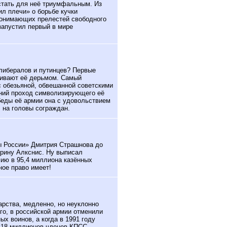
 стать для неё триумфальным. Из
л плечи» о борьбе кучки
понимающих прелестей свободного
запустил первый в мире
либералов и путинцев? Первые
ливают её дерьмом. Самый
с обезьяной, обвешанной советскими
дний проход символизирующего её
беды её армии она с удовольствием
, на головы сограждан.
ы России» Дмитрия Страшнова до
Ирину Алкснис. Ну выписал
ию в 95,4 миллиона казённых
ное право имеет!
арства, медленно, но неуклонно
го, в российской армии отменили
х воинов, а когда в 1991 году
, 18 миллионов членов КПСС