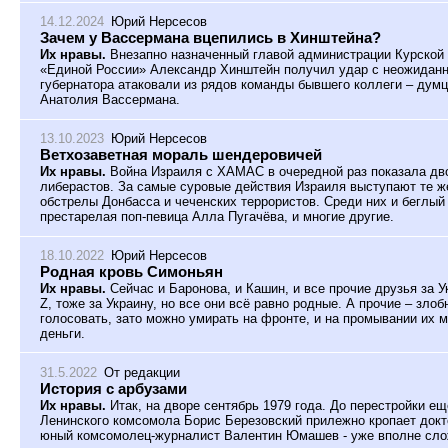
14.12.2024
Юрий Нерсесов
Зачем у Вассермана вцепились в Хинштейна?
Их нравы.
Внезапно назначенный главой администрации Курской 
«Единой России» Александр Хинштейн получил удар с неожиданн
губернатора атаковали из рядов команды бывшего коллеги – дум
Анатолия Вассермана.
13.10.2023
Юрий Нерсесов
Ветхозаветная мораль шендеровичей
Их нравы.
Война Израиля с ХАМАС в очередной раз показала дв
либерастов. За самые суровые действия Израиля выступают те ж
обстрелы Донбасса и чеченских террористов. Среди них и беглы
престарелая поп-певица Алла Пугачёва, и многие другие.
18.10.2022
Юрий Нерсесов
Родная кровь Симоньян
Их нравы.
Сейчас и Баронова, и Кашин, и все прочие друзья за 
Z, тоже за Украину, но все они всё равно родные. А прочие – зло
голосовать, зато можно умирать на фронте, и на промывании их 
деньги.
31.5.2022
От редакции
История с арбузами
Их нравы.
Итак, на дворе сентябрь 1979 года. До перестройки е
Ленинского комсомола Борис Березовский прилежно кропает докт
юный комсомолец-журналист Валентин Юмашев - уже вполне сло