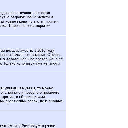
ыдившись гнусного поступка
путно откроют новые мечети и
ат новые права и льготы, причем
закат Европы в ее заморском
ее независимости, в 2016 году
ния это мало что изменит. Страна
 в доколониальное состояние, а её
а. Только используя уже не луки и
им улицам и музеям, то можно
о, спорного и позорного прошлого
мократия, и её принципами
мых престижных залах, не в пиковые
цевта Алису Розенбаум терзали