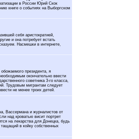
ватизации в России Юрий Скок
нию книге о событиях на Выборгском
зившей себя аристократией,
ругие и она потребует встать
дсказуем. Насмешки в интернете,
 обожаемого президента, я
необходимым окончательно ввести
дарственного советника 3-го класса,
ий. Трудовым мигрантам следует
вести не менее троих детей.
ча, Вассермана и журналистов от
сли над кроватью висит портрет
ится на лекарства для Донецка, будь
, тащащий в койку собственных