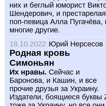
них и беглый юморист Викт
Шендерович, и престарелая
поп-певица Алла Пугачёва, 
многие другие.
18.10.2022
Юрий Нерсесов
Родная кровь
Симоньян
Их нравы.
Сейчас и
Баронова, и Кашин, и все
прочие друзья за Украину.
Издатели, боящиеся буквы 
тоже за Украину, но все они