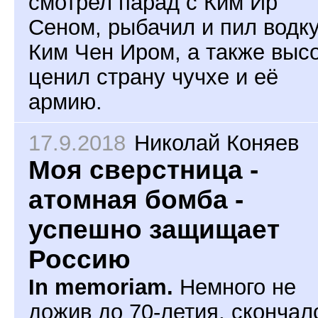
смотрел парад с Ким Ир
Сеном, рыбачил и пил водку
Ким Чен Иром, а также выс
ценил страну чучхе и её
армию.
17.9.2018
Николай Коняев
Моя сверстница -
атомная бомба -
успешно защищает
Россию
In memoriam.
Немного не
дожив до 70-летия, скончал