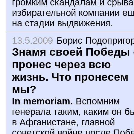
громким скандалам и срыв
избирательной компании е
на стадии выдвижения.
13.5.2009
Борис Подоприго
Знамя своей Победы 
пронес через всю
жизнь. Что пронесем
мы?
In memoriam.
Вспомним
генерала таким, каким он б
в Афганистане, главной
советской войне после Поб