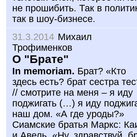
не прошибить. Так в полити
так в шоу-бизнесе.
31.3.2014
Михаил
Трофименков
О "Брате"
In memoriam.
Брат? «Кто
здесь есть? брат сестра тес
// смотрите на меня – я иду
поджигать (…) я иду поджиг
наш дом. «А где уроды?»
Сиамские братья Маркс: Ка
и Авель. «Ну, здравствуй, б