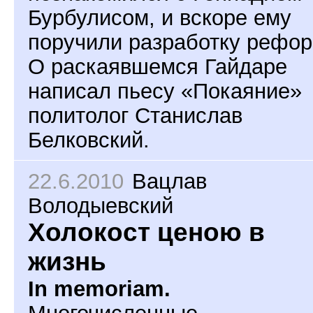
Бурбулисом, и вскоре ему
поручили разработку рефор
О раскаявшемся Гайдаре
написал пьесу «Покаяние»
политолог Станислав
Белковский.
22.6.2010
Вацлав
Володыевский
Холокост ценою в
жизнь
In memoriam.
Многочисленные