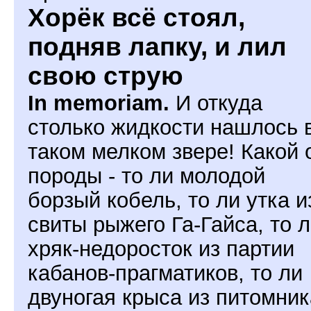
Хорёк всё стоял,
подняв лапку, и лил
свою струю
In memoriam.
И откуда
столько жидкости нашлось 
таком мелком звере! Какой 
породы - то ли молодой
борзый кобель, то ли утка и
свиты рыжего Га-Гайса, то 
хряк-недоросток из партии
кабанов-прагматиков, то ли
двуногая крыса из питомник