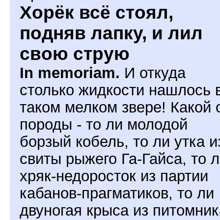
Хорёк всё стоял,
подняв лапку, и лил
свою струю
In memoriam.
И откуда
столько жидкости нашлось 
таком мелком звере! Какой 
породы - то ли молодой
борзый кобель, то ли утка и
свиты рыжего Га-Гайса, то 
хряк-недоросток из партии
кабанов-прагматиков, то ли
двуногая крыса из питомник