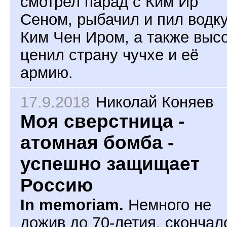
смотрел парад с Ким Ир
Сеном, рыбачил и пил водку
Ким Чен Иром, а также выс
ценил страну чучхе и её
армию.
17.9.2018
Николай Коняев
Моя сверстница -
атомная бомба -
успешно защищает
Россию
In memoriam.
Немного не
дожив до 70-летия, скончал