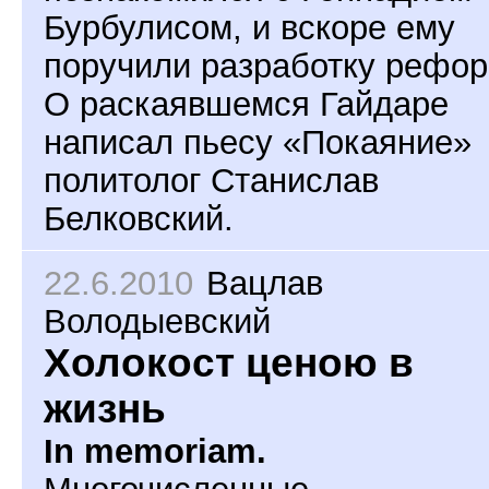
Бурбулисом, и вскоре ему
поручили разработку рефор
О раскаявшемся Гайдаре
написал пьесу «Покаяние»
политолог Станислав
Белковский.
22.6.2010
Вацлав
Володыевский
Холокост ценою в
жизнь
In memoriam.
Многочисленные