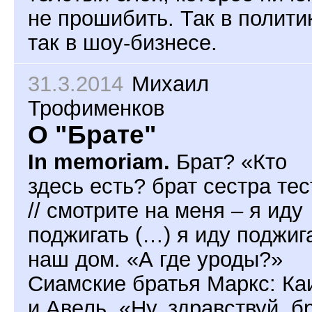
не прошибить. Так в полити
так в шоу-бизнесе.
31.3.2014
Михаил
Трофименков
О "Брате"
In memoriam.
Брат? «Кто
здесь есть? брат сестра тес
// смотрите на меня – я иду
поджигать (…) я иду поджиг
наш дом. «А где уроды?»
Сиамские братья Маркс: Ка
и Авель. «Ну, здравствуй, б