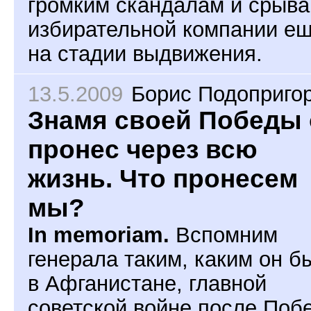
громким скандалам и срыв
избирательной компании е
на стадии выдвижения.
13.5.2009
Борис Подоприго
Знамя своей Победы 
пронес через всю
жизнь. Что пронесем
мы?
In memoriam.
Вспомним
генерала таким, каким он б
в Афганистане, главной
советской войне после Поб