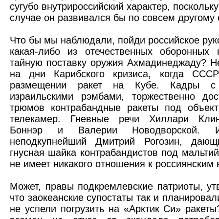
сугубо внутрироссийский характер, поскольк
случае он развивался бы по совсем другому
Что бы мы наблюдали, пойди российское рук
какая-либо из отечественных оборонных 
тайную поставку оружия Ахмадинеджаду? Н
на дни Карибского кризиса, когда ССС
размещении ракет на Кубе. Кадры с 
израильскими рэмбами, торжественно до
трюмов контрабандные ракеты под объект
телекамер. Гневные речи Хиллари Кли
Боннэр и Валерии Новодворской. И
неподкупнейший Дмитрий Рогозин, дающ
гнусная шайка контрабандистов под мальти
не имеет никакого отношения к россиянским 
Может, правы подкремлевские патриоты, у
что заокеанские супостаты так и планировал
не успели погрузить на «Арктик Си» ракеты