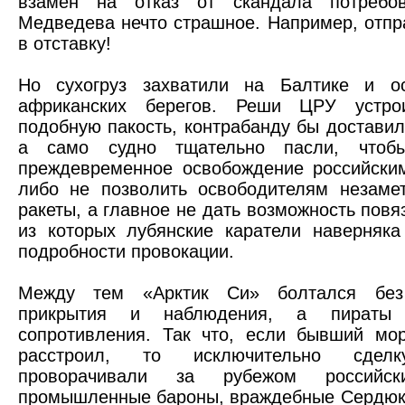
взамен на отказ от скандала потребо
Медведева нечто страшное. Например, отпр
в отставку!
Но сухогруз захватили на Балтике и о
африканских берегов. Реши ЦРУ устро
подобную пакость, контрабанду бы доставил
а само судно тщательно пасли, чтобы
преждевременное освобождение российски
либо не позволить освободителям незаме
ракеты, а главное не дать возможность повя
из которых лубянские каратели наверняк
подробности провокации.
Между тем «Арктик Си» болтался без
прикрытия и наблюдения, а пираты
сопротивления. Так что, если бывший мор
расстроил, то исключительно сделк
проворачивали за рубежом российск
промышленные бароны, враждебные Сердюк