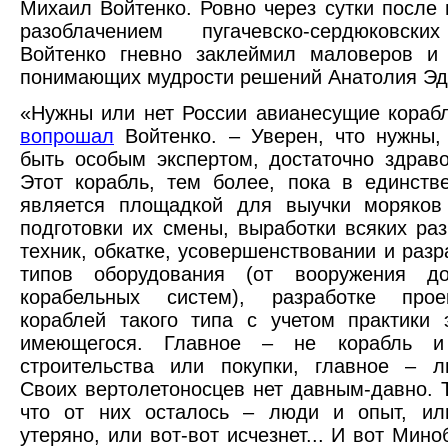
Михаил Войтенко. Ровно через сутки после 
разоблачением пугачевско-сердюковск
Войтенко гневно заклеймил маловеров и 
понимающих мудрости решений Анатолия Эд
«Нужны или нет России авианесущие кораб
вопрошал
Войтенко. – Уверен, что нужны,
быть особым экспертом, достаточно здра
Этот корабль, тем более, пока в единств
является площадкой для выучки моряков 
подготовки их смены, выработки всяких раз
техник, обкатке, усовершенствовании и разр
типов оборудования (от вооружения д
корабельных систем), разработке про
кораблей такого типа с учетом практики 
имеющегося. Главное – не корабль и
строительства или покупки, главное – л
Своих вертолетоносцев нет давным-давно. 
что от них осталось – люди и опыт, ил
утеряно, или вот-вот исчезнет... И вот Мин