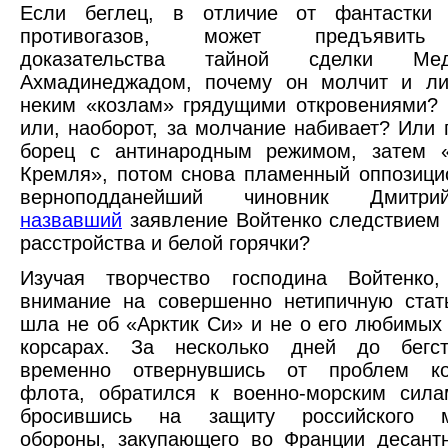
Если беглец, в отличие от фантастки
противогазов, может предъявить
доказательства тайной сделки Ме
Ахмадинеджадом, почему он молчит и 
неким «козлам» грядущими откровениями? 
или, наоборот, за молчание набивает? Или
борец с антинародным режимом, затем «
Кремля», потом снова пламенный оппозици
верноподданейший чиновник Дмитри
назвавший
заявление Войтенко следствием 
расстройства и белой горячки?
Изучая творчество господина Войтенко
внимание на совершенно нетипичную стат
шла не об «Арктик Си» и не о его любимых
корсарах. За несколько дней до бегс
временно отвернувшись от проблем ко
флота, обратился к военно-морским сила
бросившись на защиту российского ми
обороны, закупающего во Франции десант