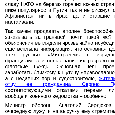
славу НАТО на берегах горячих южных стран
пике популярности Путин так и не рискнул с
Афганистан, ни в Ирак, да и старшие 
настаивали.
Так зачем продавать вполне боеспособны
заказывать за границей почти такой же?
объяснения выглядели чрезвычайно неубедит
еще всплыла информация, что основная це
трех русских «Мистралей» с изрядн
французам за использование их разработок
флотские нужды. Основная цель прое
заработать близкому к Путину «православно
а с недавних пор и судостроителю,
жител
отцу ее гражданина Сергею Пуг
соответствующими откатами первым ли
вообще и военного ведомства – особенно.
Министр обороны Анатолий Сердюков
очередную лужу, и на выручку ему стремите