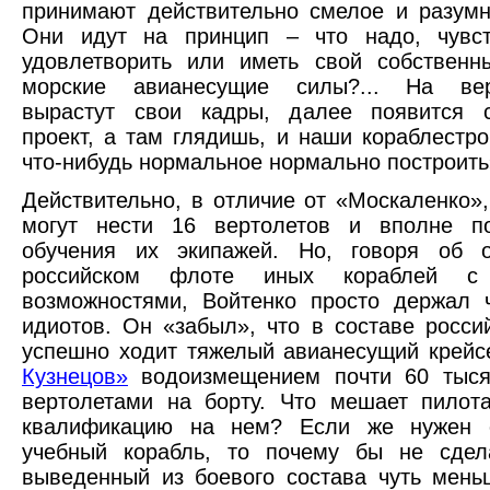
принимают действительно смелое и разум
Они идут на принцип – что надо, чувст
удовлетворить или иметь свой собственн
морские авианесущие силы?... На вер
вырастут свои кадры, далее появится 
проект, а там глядишь, и наши кораблестро
что-нибудь нормальное нормально построить
Действительно, в отличие от «Москаленко»
могут нести 16 вертолетов и вполне п
обучения их экипажей. Но, говоря об о
российском флоте иных кораблей с
возможностями, Войтенко просто держал 
идиотов. Он «забыл», что в составе росси
успешно ходит тяжелый авианесущий крей
Кузнецов»
водоизмещением почти 60 тыся
вертолетами на борту. Что мешает пилот
квалификацию на нем? Если же нужен 
учебный корабль, то почему бы не сдел
выведенный из боевого состава чуть мен