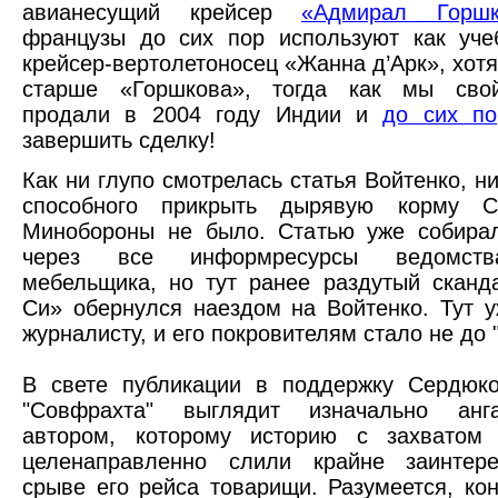
авианесущий крейсер
«Адмирал Горшк
французы до сих пор используют как уче
крейсер-вертолетоносец «Жанна д’Арк», хотя
старше «Горшкова», тогда как мы сво
продали в 2004 году Индии и
до сих по
завершить сделку!
Как ни глупо смотрелась статья Войтенко, ни
способного прикрыть дырявую корму С
Минобороны не было. Статью уже собирал
через все информресурсы ведомст
мебельщика, но тут ранее раздутый сканд
Си» обернулся наездом на Войтенко. Тут 
журналисту, и его покровителям стало не до 
В свете публикации в поддержку Сердюко
"Совфрахта" выглядит изначально анг
автором, которому историю с захватом 
целенаправленно слили крайне заинтер
срыве его рейса товарищи. Разумеется, ко