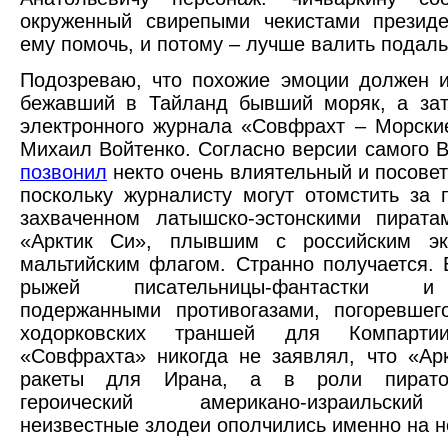
окруженный свирепыми чекистами президе
ему помочь, и потому – лучше валить подал
Подозреваю, что похожие эмоции должен 
бежавший в Тайланд бывший моряк, а зат
электронного журнала «Совфрахт – Морски
Михаил Войтенко. Согласно версии самого В
позвонил
некто очень влиятельный и посовет
поскольку журналисту могут отомстить за 
захваченном латышско-эстонскими пирата
«Арктик Си», плывшим с российским э
мальтийским флагом. Странно получается. 
рыжей писательницы-фантастки и
подержанными противогазами, погоревшег
ходорковских траншей для Компартии
«Совфрахта» никогда не заявлял, что «Ар
ракеты для Ирана, а в роли пирато
героический американо-израильски
неизвестные злодеи ополчились именно на н