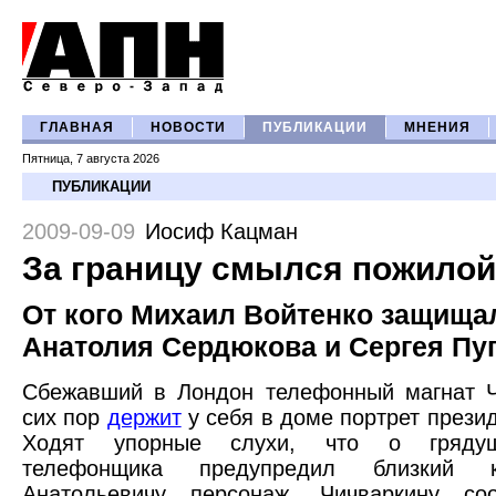
ГЛАВНАЯ
НОВОСТИ
ПУБЛИКАЦИИ
МНЕНИЯ
Пятница, 7 августа 2026
ПУБЛИКАЦИИ
2009-09-09
Иосиф Кацман
За границу смылся пожилой
От кого Михаил Войтенко защища
Анатолия Сердюкова и Сергея Пу
Сбежавший в Лондон телефонный магнат Ч
сих пор
держит
у себя в доме портрет прези
Ходят упорные слухи, что о гряду
телефонщика предупредил близкий
Анатольевичу персонаж. Чичваркину со