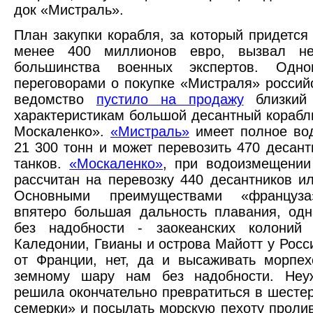
док «Мистраль».
План закупки корабля, за который придется
менее 400 миллионов евро, вызвал не
большинства военных экспертов. Одно
переговорами о покупке «Мистраля» россий
ведомство
пустило на продажу
близкий
характеристикам большой десантный кораб
Москаленко».
«Мистраль»
имеет полное во
21 300 тонн и может перевозить 470 десант
танков.
«Москаленко»
, при водоизмещении
рассчитан на перевозку 440 десантников ил
Основными преимуществами «француза
впятеро большая дальность плавания, од
без надобности - заокеанских колоний
Каледонии, Гвианы и острова Майотт у Росси
от Франции, нет, да и высаживать морпе
земному шару нам без надобности. Неу
решила окончательно превратиться в шесте
семерки» и посылать морскую пехоту пролив