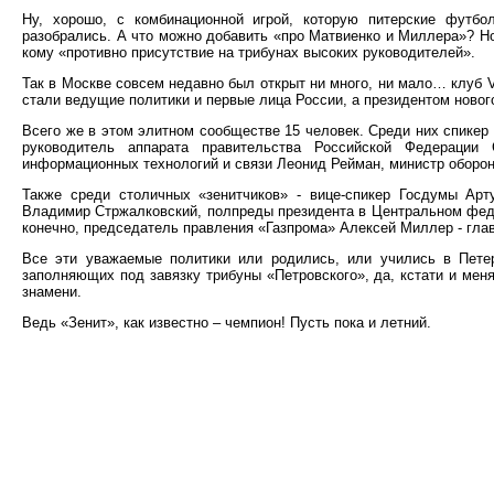
Ну, хорошо, с комбинационной игрой, которую питерские футб
разобрались. А что можно добавить «про Матвиенко и Миллера»? Но 
кому «противно присутствие на трибунах высоких руководителей».
Так в Москве совсем недавно был открыт ни много, ни мало… клуб 
стали ведущие политики и первые лица России, а президентом ново
Всего же в этом элитном сообществе 15 человек. Среди них спике
руководитель аппарата правительства Российской Федерации
информационных технологий и связи Леонид Рейман, министр оборо
Также среди столичных «зенитчиков» - вице-спикер Госдумы Арт
Владимир Стржалковский, полпреды президента в Центральном феде
конечно, председатель правления «Газпрома» Алексей Миллер - гла
Все эти уважаемые политики или родились, или учились в Петер
заполняющих под завязку трибуны «Петровского», да, кстати и мен
знамени.
Ведь «Зенит», как известно – чемпион! Пусть пока и летний.