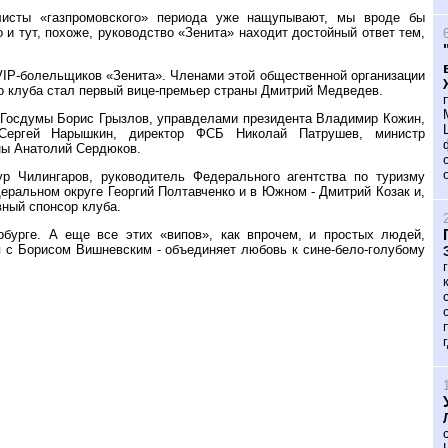
олисты «газпромовского» периода уже нащупывают, мы вроде бы
и тут, похоже, руководство «Зенита» находит достойный ответ тем,
VIP-болельщиков «Зенита». Членами этой общественной организации
го клуба стал первый вице-премьер страны Дмитрий Медведев.
р Госдумы Борис Грызлов, управделами президента Владимир Кожин,
 Сергей Нарышкин, директор ФСБ Николай Патрушев, министр
ны Анатолий Сердюков.
ур Чилингаров, руководитель Федерального агентства по туризму
ральном округе Георгий Полтавченко и в Южном - Дмитрий Козак и,
вный спонсор клуба.
бурге. А еще все этих «випов», как впрочем, и простых людей,
я с Борисом Вишневским - объединяет любовь к сине-бело-голубому