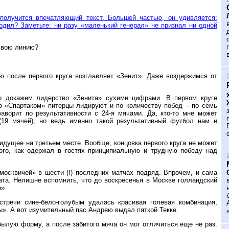
получится впечатляющий текст. Большей частью, он удивляется:
одил? Заметьте: ни разу «маленький генерал» не признал ни одной
 свою линию?
ю после первого круга возглавляет «Зенит». Даже воздержимся от
о докажем лидерство «Зенита» сухими цифрами. В первом круге
о «Спартаком» питерцы лидируют и по количеству побед – по семь
ворит по результативности с 24-я мячами. Да, кто-то мне может
 (19 мячей), но ведь именно такой результативный футбол нам и
идущее на третьем месте. Вообще, концовка первого круга не может
того, как одержал в гостях принципиальную и трудную победу над
москвичей» в шести (!) последних матчах подряд. Впрочем, и сама
ата. Нелишне вспомнить, что до воскресенья в Москве голландский
».
стречи сине-бело-голубым удалась красивая голевая комбинация,
». А вот изумительный пас Андрею выдал пяткой Текке.
былую форму, а после забитого мяча он мог отличиться еще не раз.