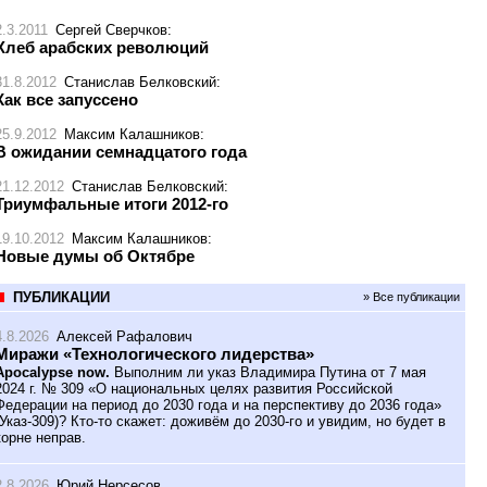
2.3.2011
Сергей Сверчков
:
Хлеб арабских революций
31.8.2012
Станислав Белковский
:
Как все запуссено
25.9.2012
Максим Калашников
:
В ожидании семнадцатого года
21.12.2012
Станислав Белковский
:
Триумфальные итоги 2012-го
19.10.2012
Максим Калашников
:
Новые думы об Октябре
ПУБЛИКАЦИИ
» Все публикации
4.8.2026
Алексей Рафалович
Миражи «Технологического лидерства»
Apocalypse now.
Выполним ли указ Владимира Путина от 7 мая
2024 г. № 309 «О национальных целях развития Российской
Федерации на период до 2030 года и на перспективу до 2036 года»
(Указ-309)? Кто-то скажет: доживём до 2030-го и увидим, но будет в
корне неправ.
2.8.2026
Юрий Нерсесов