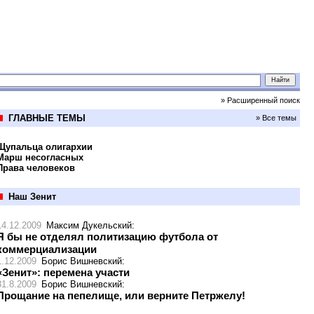
» Расширенный поиск
ГЛАВНЫЕ ТЕМЫ
» Все темы
Щупальца олигархии
Марш несогласных
Права человеков
Наш Зенит
14.12.2009
Максим Дукельский
:
Я бы не отделял политизацию футбола от
коммерциализации
1.12.2009
Борис Вишневский
:
«Зенит»: перемена участи
31.8.2009
Борис Вишневский
:
Прощание на пепелище, или верните Петржелу!