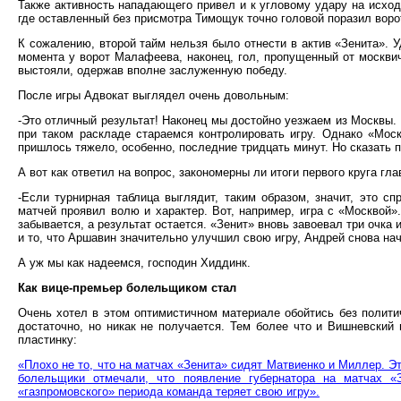
Также активность нападающего привел и к угловому удару на исход
где оставленный без присмотра Тимощук точно головой поразил ворот
К сожалению, второй тайм нельзя было отнести в актив «Зенита». 
момента у ворот Малафеева, наконец, гол, пропущенный от москви
выстояли, одержав вполне заслуженную победу.
После игры Адвокат выглядел очень довольным:
-Это отличный результат! Наконец мы достойно уезжаем из Москвы
при таком раскладе стараемся контролировать игру. Однако «Мос
пришлось тяжело, особенно, последние тридцать минут. Но сказать п
А вот как ответил на вопрос, закономерны ли итоги первого круга гл
-Если турнирная таблица выглядит, таким образом, значит, это с
матчей проявил волю и характер. Вот, например, игра с «Москвой».
забывается, а результат остается. «Зенит» вновь завоевал три очка
и то, что Аршавин значительно улучшил свою игру, Андрей снова на
А уж мы как надеемся, господин Хиддинк.
Как вице-премьер болельщиком стал
Очень хотел в этом оптимистичном материале обойтись без полити
достаточно, но никак не получается. Тем более что и Вишневский
пластинку:
«Плохо не то, что на матчах «Зенита» сидят Матвиенко и Миллер. Это
болельщики отмечали, что появление губернатора на матчах «З
«газпромовского» периода команда теряет свою игру».