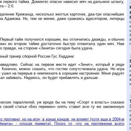
е первого тайма. Домингес опасно навесил мяч на дальнюю штангу,
а – 2:0.
Удаление Крижанца, несколько желтых карточек, два-три опаснейших
ча Адамова. Но, тем не менее, даже сражаясь вдесятером, питерцы
. Первый тайм получился хорошим, мы отличились дважды, и обычно
ква» во втором тайме достаточно быстро отквитала один мяч. Нам
о правде, на стороне «Зенита» сегодня была удача.
авный тренер сборной России Гус Хиддинк:
праведливо. Сейчас на первом месте идет «Зенит», который в ряде
 Конечно, можно сказать, что гостям сопутствовала удача. Но игра
 и ушел на перерыв в чемпионате в хорошем настроении. Меня радует
чал забивать. Надеюсь, он будет прибавлять и дальше.
ческих параллелей, уж вроде бы на тему «Спорт и власть» сказано
 в своей статье «Без перемен» опять ставит всю ту же заезженную
 противно, но на игру, в конце концов, не влияет (хотя еще в 2004-м
енита» - плохая примета). Плохо то, что на протяжении всего