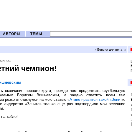
АВТОРЫ
ТЕМЫ
» Версия для печати
Осипов
етний чемпион!
ишневским
ь окончания первого круга, прежде чем продолжить футбольную
жаемым Борисом Вишневским, а заодно ответить всем тем
ма резко откликнулся на мою статью «
А мне нравится такой «Зенит
».
е лидерство «Зенита» только еще раз подтвердило мои весенние
зы.
 на табло!