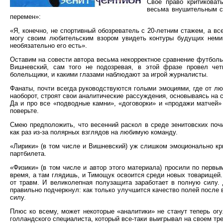
Свое право критиковат
весьма внушительным с
перемен»:
«Я, конечно, не спортивный обозреватель с 20-летним стажем, а вс
могу своим любительским взором увидеть контуры будущих немину
необязательно его есть».
Оставим на совести автора весьма некорректное сравнение футбольн
Вишневский, сам того не подозревая, в этой фразе провел че
болельщики, и какими глазами наблюдают за игрой журналисты.
Фанаты, почти всегда руководствуются голыми эмоциями, где от лю
наоборот, строят свои аналитические рассуждения, основываясь на 
Да и про все «подводные камни», «договорки» и «продажи матчей»
поверьте.
Смею предположить, что весенний раскол в среде зенитовских поч
как раз из-за полярных взглядов на любимую команду.
«Лирики» (в том числе и Вишневский) уж слишком эмоционально кри
партбилета.
«Физики» (в том числе и автор этого материала) просили по первы
время, а там глядишь, и Тимощук освоится среди новых товарищей
от травм. И великолепная полузащита заработает в полную силу.
правильно подчеркнул: как только улучшится качество полей после 
силу.
Плюс ко всему, может некоторые «аналитики» не станут теперь огу
голландского специалиста, который все-таки выигрывал на своем тр