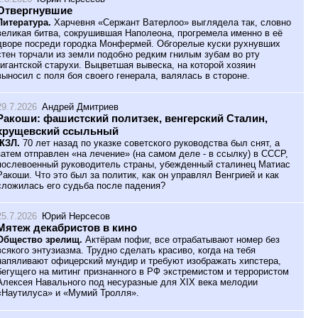
Отвергнувшие
Литература.
Харчевня «Сержант Ватерлоо» выглядела так, словно
великая битва, сокрушившая Наполеона, прогремела именно в её
дворе посреди городка Монфермей. Обгорелые куски рухнувших
стен торчали из земли подобно редким гнилым зубам во рту
гигантской старухи. Выцветшая вывеска, на которой хозяин
выносил с поля боя своего генерала, валялась в стороне.
29.7.2026
Андрей Дмитриев
Ракоши: фашистский политзек, венгерский Сталин,
хрущевский ссыльный
ЖЗЛ.
70 лет назад по указке советского руководства был снят, а
затем отправлен «на лечение» (на самом деле - в ссылку) в СССР,
послевоенный руководитель страны, убежденный сталинец Матиас
Ракоши. Что это был за политик, как он управлял Венгрией и как
сложилась его судьба после падения?
25.7.2026
Юрий Нерсесов
Мятеж декабристов в кино
Общество зрелищ.
Актёрам пофиг, все отрабатывают номер без
всякого энтузиазма. Трудно сделать красиво, когда на тебя
напяливают офицерский мундир и требуют изображать хипстера,
бегущего на митинг признанного в РФ экстремистом и террористом
Алексея Навального под несуразные для XIX века мелодии
«Наутилуса» и «Мумий Тролля».