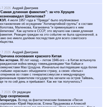
6.7.2026
Андрей Дмитриев
"Самая длинная фамилия": за что Хрущев
возненавидел Шепилова?
ЖЗЛ.
4 июля 1957 года в "Правде" было опубликовано
постановление об осуждении "Антипартийной группы" в составе
Молотова, Маленкова, Кагановича "и примкнувшего к ним
Шепилова". Как шутили в СССР, это звучало как самая длинная
фамилия. Реакция граждан на это событие не была однозначной, а
само оно имело далёкие последствия для всего советского
общества.
2.7.2026
Андрей Дмитриев
Причина основания красного Китая
Эхо истории.
80 лет назад – летом 1946-ого – в Китае вспыхнула
гражданская война между гоминьдановцами Чан Кайши и
коммунистами Мао Цзэдуна. Изначально выглядевшие куда более
слабыми «красные» объединили страну, а своих «белых»
соперников во главе с генералиссимусом и международно
признанным правителем государства загнали на остров Тайвань,
где те по сей день и пребывают. Как же так получилось?
1.7.2026
От редакции
Удар скорпионов
Литература.
Вслед за фантастическим боевиком «Песня
скорпионов» Юрий Нерсесов, Елена Прудникова и Алексей