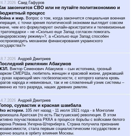
24.7.2026
Саид Гафуров
Как закончится СВО или не путайте политэкономию и
бюджетный процесс
Война и мир.
Вопрос о том, когда закончится специальная военная
операция, с точки зрения политической экономии выглядит совсем
иначе, чем его формулируют онлайн-архистратиги и телевизионные
стратопедархи – не «Сколько еще Запад согласен помогать
бандеровскому режиму»?, а «Сколько еще Запад способен
воспроизводить механизм финансирования украинского
государства?»
18.7.2026
Андрей Дмитриев
Последний римлянин Абакумов
ЖЗЛ.
Виктор Семенович Абакумов – сын истопника, грозный
нарком СМЕРШа, любитель женщин и красивой жизни, державший
в руках карающий меч госбезопасности, с которого капала кровь
врагов народа и невиновных, так и не сломленный узник системы –
именно из того разряда, наших древних римлян.
14.7.2026
Андрей Дмитриев
Топор, суувастик и красная шамбала
Эхо истории.
105 лет назад - 11 июля 1921 года - в Монголии
произошла Аратская (то есть Пастушеская) революция. В этом
активно поучаствовала РККА в процессе борьбы с войсками белого
барона Романа Унгерна-Штернберга. Страна получила признание
независимости, стала первым социалистическим государством и
прочно вошла в орбиту влияния Москвы.