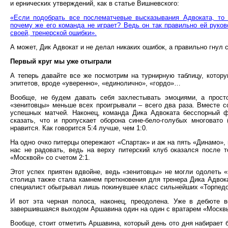
и ернических утверждений, как в статье Вишневского:
«Если подобрать все послематчевые высказывания Адвоката, то 
почему же его команда не играет? Ведь он так правильно ей руков
своей, тренерской ошибки».
А может, Дик Адвокат и не делал никаких ошибок, а правильно гнул
Первый круг мы уже отыграли
А теперь давайте все же посмотрим на турнирную таблицу, котору
эпитетов, вроде «уверенно», «единолично», «гордо»…
Вообще, не будем давать себя захлестывать эмоциями, а прост
«зенитовцы» меньше всех проигрывали – всего два раза. Вместе с
успешных матчей. Наконец, команда Дика Адвоката бесспорный фа
сказать, что и пропускает оборона сине-бело-голубых многовато
нравится. Как говорится 5:4 лучше, чем 1:0.
На одно очко питерцы опережают «Спартак» и аж на пять «Динамо», 
нас не радовать, ведь на верху питерский клуб оказался после 
«Москвой» со счетом 2:1.
Этот успех приятен вдвойне, ведь «зенитовцы» не могли одолеть «
столица также стала камнем преткновения для тренера Дика Адвок
специалист обыгрывал лишь покинувшее класс сильнейших «Торпедо
И вот эта черная полоса, наконец, преодолена. Уже в дебюте в
завершившаяся выходом Аршавина один на один с вратарем «Москвы
Вообще, стоит отметить Аршавина, который день ото дня набирает 