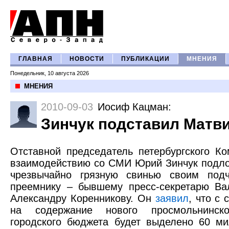
ГЛАВНАЯ
НОВОСТИ
ПУБЛИКАЦИИ
МНЕНИЯ
Понедельник, 10 августа 2026
МНЕНИЯ
2010-09-03
Иосиф Кацман
:
Зинчук подставил Матв
Отставной председатель петербургского Ко
взаимодействию со СМИ Юрий Зинчук подл
чрезвычайно грязную свинью своим под
преемнику – бывшему пресс-секретарю Ва
Александру Коренникову. Он
заявил
, что с 
на содержание нового просмольнинск
городского бюджета будет выделено 60 м