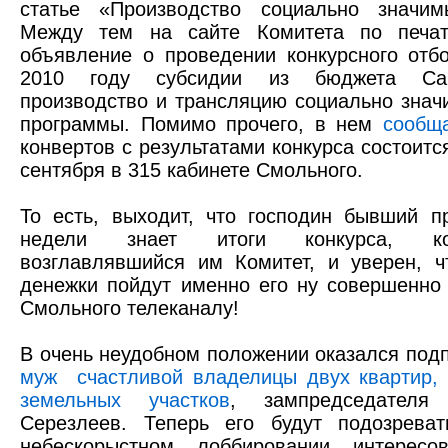
статье «Производство социально значим
Между тем на сайте Комитета по печат
объявление о проведении конкурсного отб
2010 году субсидии из бюджета Санк
производство и трансляцию социально знач
программы. Помимо прочего, в нем
сообщ
конвертов с результатами конкурса состоится
сентября в 315 кабинете Смольного.
То есть, выходит, что господин бывший п
недели знает итоги конкурса, ко
возглавлявшийся им Комитет, и уверен, ч
денежки пойдут именно его ну совершенно
Смольного телеканалу!
В очень неудобном положении оказался под
муж
счастливой владелицы двух квартир,
земельных участков
, зампредседателя
Серезлеев. Теперь его будут подозрева
небескорыстном лоббировании интерес