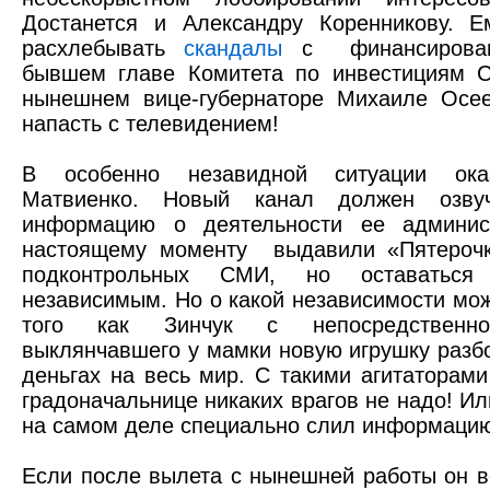
Достанется и Александру Коренникову. Е
расхлебывать
скандалы
с
финансиров
бывшем главе Комитета по инвестициям С
нынешнем вице-губернаторе Михаиле Осее
напасть с телевидением!
В особенно незавидной ситуации ока
Матвиенко. Новый канал должен озвуч
информацию о деятельности ее админис
настоящему моменту
выдавили «Пятероч
подконтрольных СМИ, но оставатьс
независимым. Но о какой независимости мож
того как Зинчук с непосредственно
выклянчавшего у мамки новую игрушку разб
деньгах на весь мир. С такими агитаторам
градоначальнице никаких врагов не надо! 
на самом деле специально слил информаци
Если после вылета с нынешней работы он в