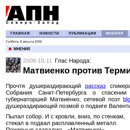
ГЛАВНАЯ
НОВОСТИ
ПУБЛИКАЦИИ
МНЕНИЯ
Суббота, 8 августа 2026
МНЕНИЯ
2008-10-11
Глас Народа
:
Матвиенко против Терм
Прочтя душераздирающий
рассказ
спикера
Собрания Санкт-Петербурга о спасении
губернаторшей Матвиенко, сетевой поэт
bl
душераздирающей поэмой о подвиге Валент
Пылал собор. И с кровли, вниз, по стенкам,
стекал в подвал расплавленный металл.
Пожарные сдавались. «Матвиенко!»-