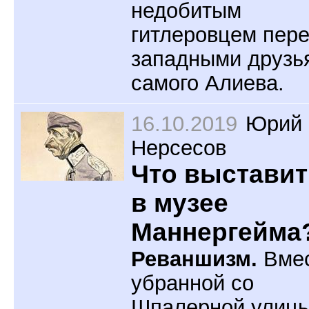
недобитым
гитлеровцем пер
западными друзь
самого Алиева.
16.10.2019
Юрий
Нерсесов
Что выставит
в музее
Маннергейма
Реваншизм.
Вме
убранной со
Шпалерной улиц