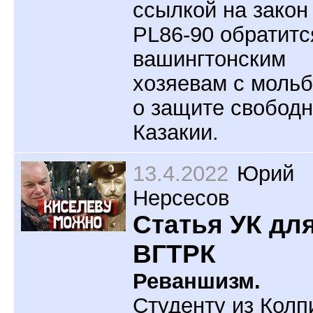
ссылкой на закон
PL86-90 обратитс
вашингтонским
хозяевам с моль
о защите свобод
Казакии.
13.4.2022
Юрий
Нерсесов
Статья УК дл
ВГТРК
Реваншизм.
Студенту из Колп