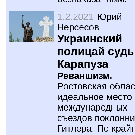
1.2.2021
Юрий
Нерсесов
Украинский
полицай судь
Карапуза
Реваншизм.
Ростовская облас
идеальное место
международных
съездов поклонни
Гитлера. По край