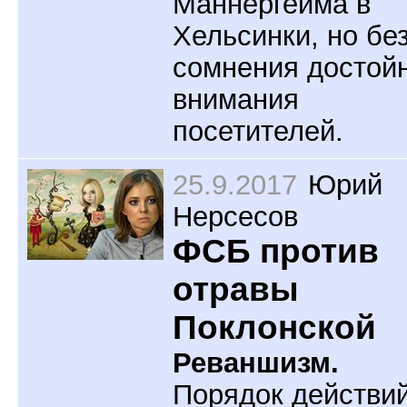
Маннергейма в
Хельсинки, но бе
сомнения достой
внимания
посетителей.
25.9.2017
Юрий
Нерсесов
ФСБ против
отравы
Поклонской
Реваншизм.
Порядок действи