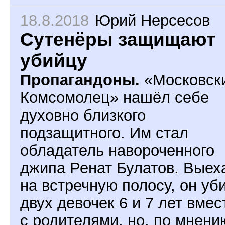
18.8.2018
Юрий Нерсесов
Сутенёры защищают
убийцу
Пропагандоны.
«Московск
Комсомолец» нашёл себе
духовно близкого
подзащитного. Им стал
обладатель навороченного
джипа Ренат Булатов. Выех
на встречную полосу, он уб
двух девочек 6 и 7 лет вмес
с родителями, но, по мнени