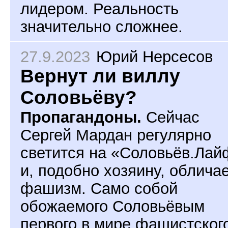
лидером. Реальность
значительно сложнее.
27.9.2023
Юрий Нерсесов
Вернут ли виллу
Соловьёву?
Пропагандоны.
Сейчас
Сергей Мардан регулярно
светится на «Соловьёв.Лай
и, подобно хозяину, облича
фашизм. Само собой
обожаемого Соловьёвым
первого в мире фашистског