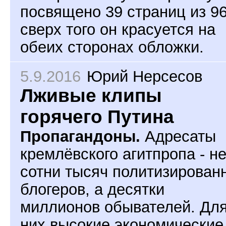
посвящено 39 страниц из 96
сверх того он красуется на
обеих сторонах обложки.
5.9.2016
Юрий Нерсесов
Лживые клипы
горячего Путина
Пропагандоны.
Адресаты
кремлёвского агитпропа - н
сотни тысяч политизирован
блогеров, а десятки
миллионов обывателей. Дл
них высокие экономические