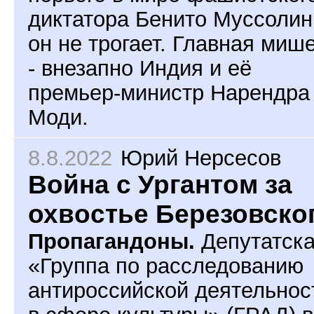
диктатора Бенито Муссолин
он не трогает. Главная миш
- внезапно Индия и её
премьер-министр Нарендра
Моди.
8.8.2022
Юрий Нерсесов
Война с Ургантом за
охвостье Березовско
Пропагандоны.
Депутатск
«Группа по расследованию
антироссийской деятельнос