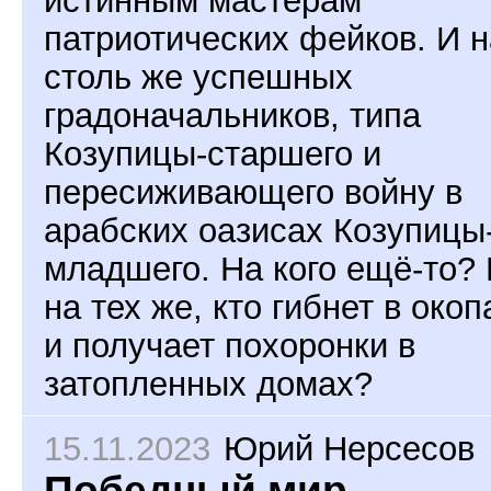
истинным мастерам
патриотических фейков. И н
столь же успешных
градоначальников, типа
Козупицы-старшего и
пересиживающего войну в
арабских оазисах Козупицы
младшего. На кого ещё-то?
на тех же, кто гибнет в окоп
и получает похоронки в
затопленных домах?
15.11.2023
Юрий Нерсесов
Победный мир