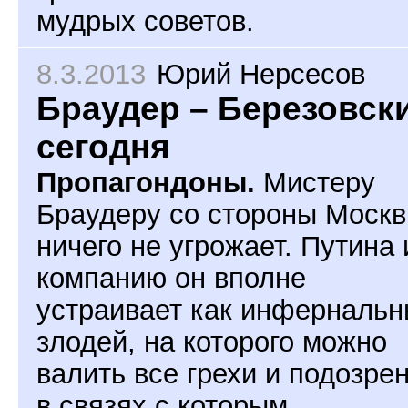
мудрых советов.
8.3.2013
Юрий Нерсесов
Браудер – Березовск
сегодня
Пропагондоны.
Мистеру
Браудеру со стороны Моск
ничего не угрожает. Путина 
компанию он вполне
устраивает как инферналь
злодей, на которого можно
валить все грехи и подозре
в связях с которым