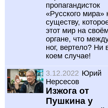
пропагандисток
«Русского мира» 
существу, которо
этот мир на своё
органе, что межд
ног, вертело? Ни 
коем случае!
3.12.2022
Юрий
Нерсесов
Изжога от
Пушкина у