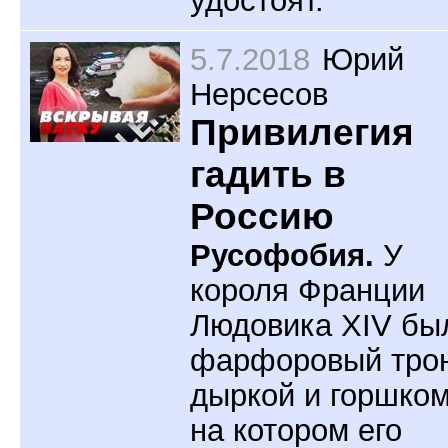
удостоят.
5.7.2018
Юрий
Нерсесов
Привилегия
гадить в
Россию
Русофобия.
У
короля Франции
Людовика XIV бы
фарфоровый трон
дыркой и горшком
на котором его