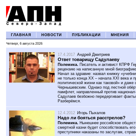
ГЛАВНАЯ
НОВОСТИ
ПУБЛИКАЦИИ
МНЕНИЯ
Четверг, 6 августа 2026
17.4.2017
Андрей Дмитриев
Ответ товарищу Садулаеву
Полемика.
Писатель и активист КПРФ Ге
рецензию на написанную мной биографию
Начал за здравие: назвал книжку «учебни
не только конца XX – начала XXI века и 
политической жизни как таковой» и даже
Чернышевским. Однако под лестной обёр
памфлет, направленный против национал-
Садулаев безбожно передергивает факты,
Разберёмся.
12.4.2012
Игорь Пыхалов
Надо ли бояться расстрелов?
Полемика.
Нынешнее российское обществ
смертной казни будет способствовать ег
преступники наказаны по заслугам, справ