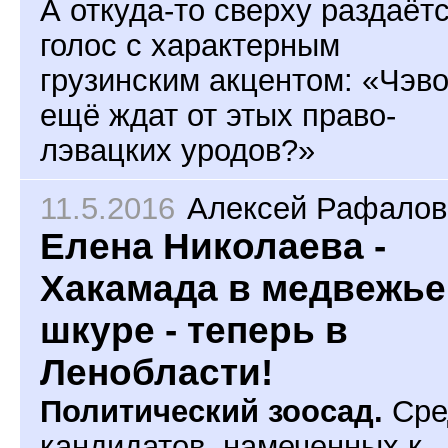
А откуда-то сверху раздаёт
голос с характерным
грузинским акцентом: «Чэв
ещё ждат от этых право-
лэвацких уродов?»
11.5.2016
Алексей Рафалов
Елена Николаева -
Хакамада в медвежье
шкуре - теперь в
Ленобласти!
Политический зоосад.
Сре
кандидатов, намеченных к