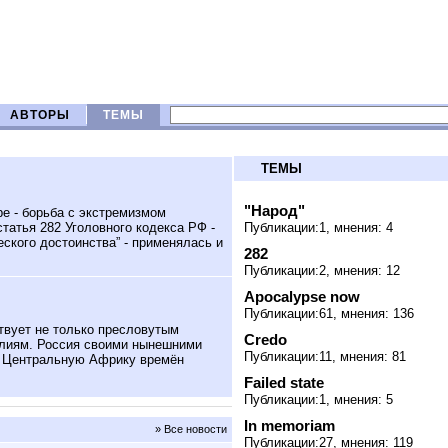
АВТОРЫ
ТЕМЫ
ТЕМЫ
"Народ"
е - борьба с экстремизмом
татья 282 Уголовного кодекса РФ -
Публикации:1, мнения: 4
ского достоинства” - применялась и
282
Публикации:2, мнения: 12
Apocalypse now
Публикации:61, мнения: 136
твует не только пресловутым
Credo
алиям. Россия своими нынешними
Публикации:11, мнения: 81
на Центральную Африку времён
Failed state
Публикации:1, мнения: 5
In memoriam
» Все новости
Публикации:27, мнения: 119