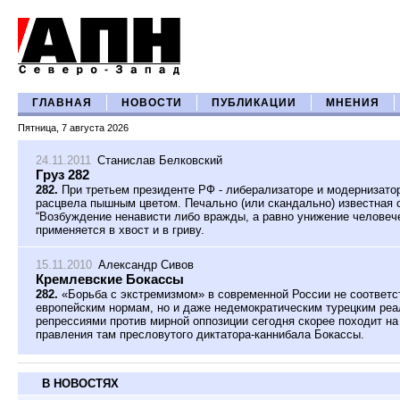
ГЛАВНАЯ
НОВОСТИ
ПУБЛИКАЦИИ
МНЕНИЯ
Пятница, 7 августа 2026
24.11.2011
Станислав Белковский
Груз 282
282.
При третьем президенте РФ - либерализаторе и модернизатор
расцвела пышным цветом. Печально (или скандально) известная с
“Возбуждение ненависти либо вражды, а равно унижение человече
применяется в хвост и в гриву.
15.11.2010
Александр Сивов
Кремлевские Бокассы
282.
«Борьба с экстремизмом» в современной России не соответс
европейским нормам, но и даже недемократическим турецким ре
репрессиями против мирной оппозиции сегодня скорее походит 
правления там пресловутого диктатора-каннибала Бокассы.
В НОВОСТЯХ