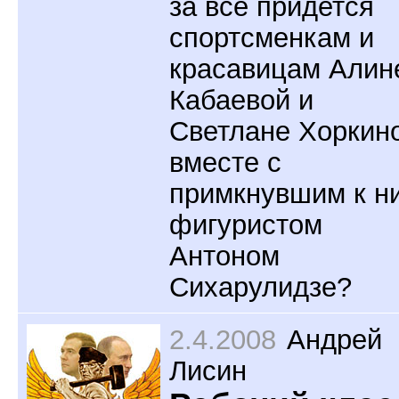
за все придется
спортсменкам и
красавицам Алин
Кабаевой и
Светлане Хоркин
вместе с
примкнувшим к н
фигуристом
Антоном
Сихарулидзе?
2.4.2008
Андрей
Лисин