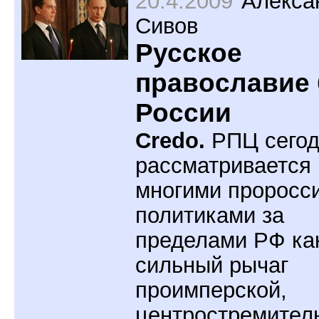
20.4.2009
Алекса
Сивов
Русское
православие 
России
Credo.
РПЦ сегод
рассматривается
многими проросс
политиками за
пределами РФ ка
сильный рычаг
проимперской,
центростремител