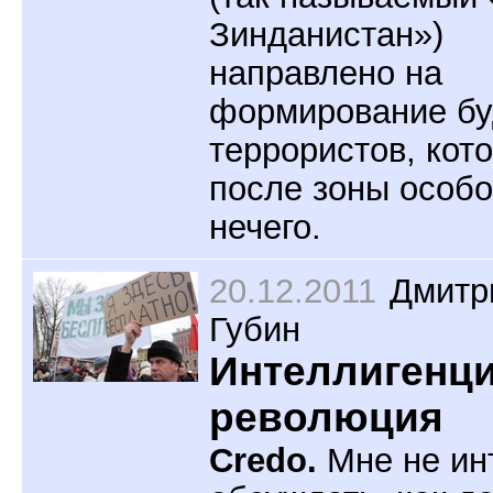
Зинданистан»)
направлено на
формирование б
террористов, кот
после зоны особо
нечего.
20.12.2011
Дмитр
Губин
Интеллигенци
революция
Credo.
Мне не ин