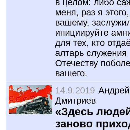
в целом: либо са
меня, раз я этого,
вашему, заслужил
инициируйте амн
для тех, кто отда
алтарь служения
Отечеству побол
вашего.
14.9.2019
Андрей
Дмитриев
«Здесь люде
заново прихо