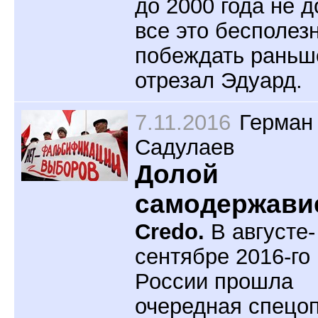
до 2000 года не д
все это бесполез
побеждать раньш
отрезал Эдуард.
7.11.2016
Герман
Садулаев
Долой
самодержави
Credo.
В августе-
сентябре 2016-го 
России прошла
очередная спецо