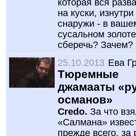
которая вся разв
на куски, изнутри
снаружи - в ваше
сусальном золот
сберечь? Зачем?
25.10.2013
Ева Г
Тюремные
джамааты «р
османов»
Credo.
За что взя
«Салмана» извес
прежде всего, за 