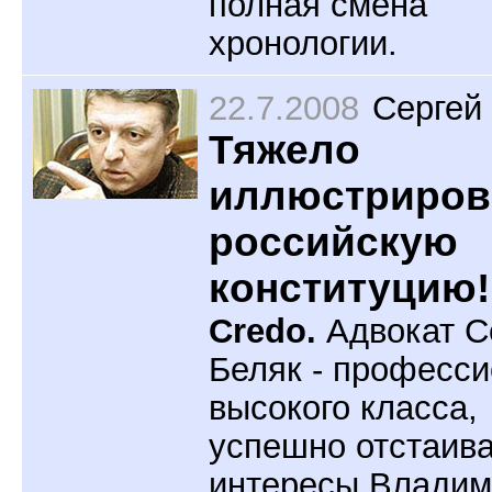
полная смена
хронологии.
22.7.2008
Сергей
Тяжело
иллюстриров
российскую
конституцию!
Credo.
Адвокат С
Беляк - професс
высокого класса,
успешно отстаив
интересы Владим