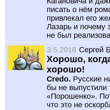
Кагановича и даж
писать о нём ром
привлекал его же
Лазарь и почему
не был реализов
3.5.2018
Сергей 
Хорошо, когд
хорошо!
Credo.
Русские н
бы не выпустили
«Порошенко». По
что это не оскор