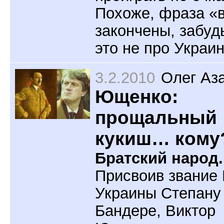
Похоже, фраза «
закончены, забуд
это не про Украин
3.2.2010
Олег Аз
Ющенко:
прощальный
кукиш… кому
Братский народ.
Присвоив звание 
Украины Степану
Бандере, Виктор