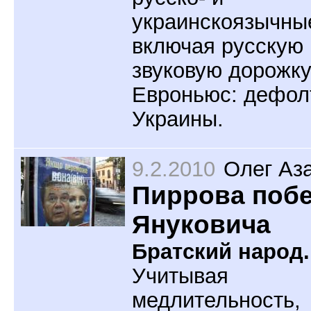
украинскоязычны
включая русскую
звуковую дорожк
Евроньюс: дефол
Украины.
9.2.2010
Олег Аз
Пиррова поб
Януковича
Братский народ.
Учитывая
медлительность,