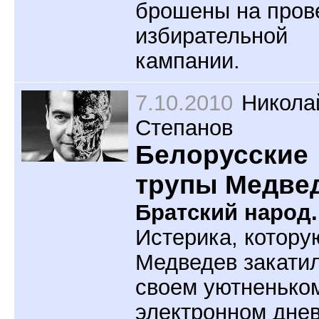
брошены на пров
избирательной
кампании.
7.10.2010
Никола
Степанов
Белорусские
трупы Медве
Братский народ.
Истерика, котору
Медведев закатил
своем уютненько
электронном дне