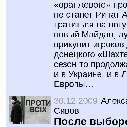
«оранжевого» про
не станет Ринат 
тратиться на поту
новый Майдан, л
прикупит игроков
донецкого «Шахт
сезон-то продолж
и в Украине, и в 
Европы…
30.12.2009
Алекс
Сивов
После выбор