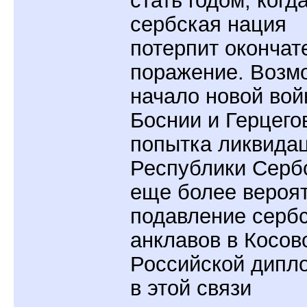
стать годом, когд
сербская нация
потерпит окончат
поражение. Возм
начало новой вой
Боснии и Герцего
попытка ликвида
Республики Серб
еще более вероя
подавление серб
анклавов в Косов
Российской дипл
в этой связи