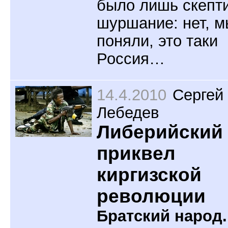
было лишь скепт
шуршание: нет, м
поняли, это таки
Россия…
14.4.2010
Сергей
Лебедев
Либерийский
приквел
киргизской
революции
Братский народ.