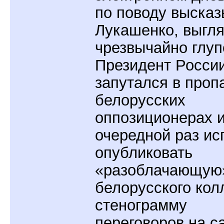
по поводу выска
Лукашенко, выгл
чрезвычайно глуп
Президент Росси
запутался в про
белорусских
оппозиционерах и
очередной раз ис
опубликовать
«разоблачающую»
белорусского кол
стенограмму
переговоров на с