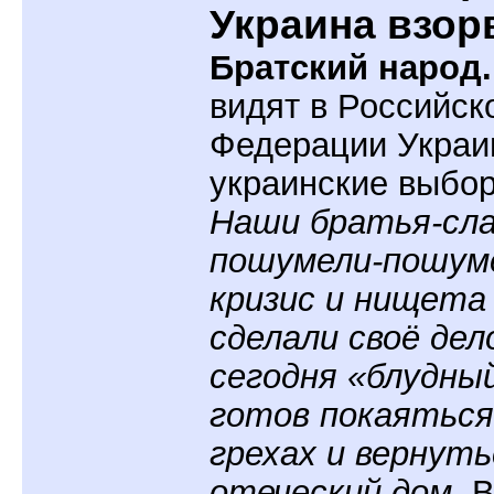
Украина взор
Братский народ.
видят в Российск
Федерации Украи
украинские выбо
Наши братья-сл
пошумели-пошум
кризис и нищета
сделали своё дел
сегодня «блудны
готов покаяться
грехах и вернуть
отеческий дом.
В