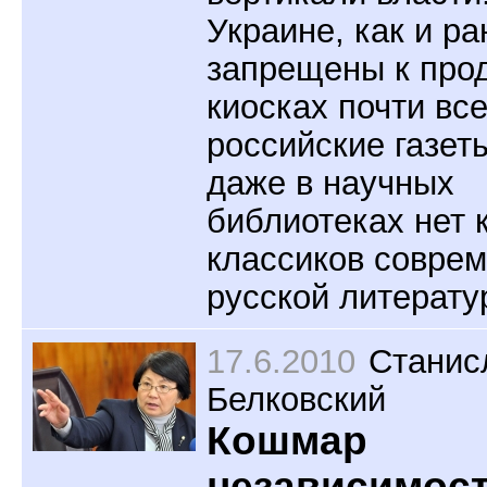
Украине, как и р
запрещены к про
киосках почти вс
российские газеты
даже в научных
библиотеках нет 
классиков совре
русской литерату
17.6.2010
Станис
Белковский
Кошмар
независимос