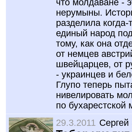
что молдаване - э
нерумыны. Истор
разделила когда-
единый народ по
тому, как она отд
от немцев австри
швейцарцев, от р
- украинцев и бел
Глупо теперь пыт
нивелировать мо
по бухарестской 
29.3.2011
Сергей