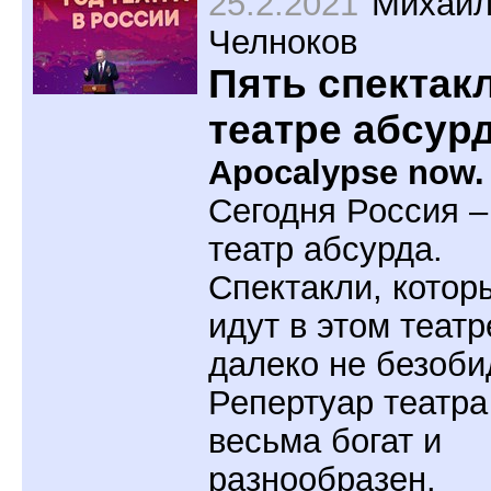
25.2.2021
Михаи
Челноков
Пять спектак
театре абсур
Apocalypse now.
Сегодня Россия –
театр абсурда.
Спектакли, котор
идут в этом театр
далеко не безоби
Репертуар театра
весьма богат и
разнообразен.