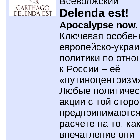
Всеволжский
Delenda est!
Apocalypse now.
Ключевая особен
европейско-украи
политики по отн
к России – её
«путиноцентризм
Любые политичес
акции с той стор
предпринимаются
расчете на то, ка
впечатление они