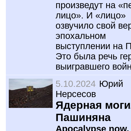
произведут на «п
лицо». И «лицо»
озвучило свой ве
эпохальном
выступлении на 
Это была речь ге
выигравшего войн
5.10.2024
Юрий
Нерсесов
Ядерная мог
Пашиняна
Apocalypse now.