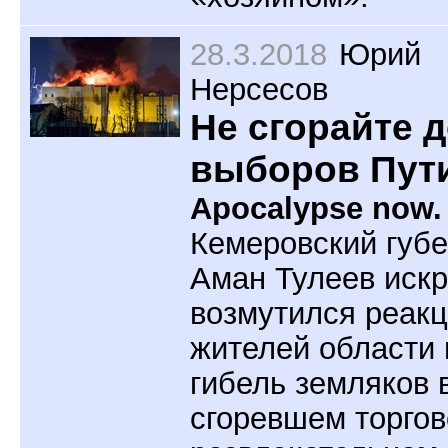
28.3.2018
Юрий
Нерсесов
Не сгорайте 
выборов Пут
Apocalypse now.
Кемеровский губ
Аман Тулеев иск
возмутился реак
жителей области 
гибель земляков 
сгоревшем торгов