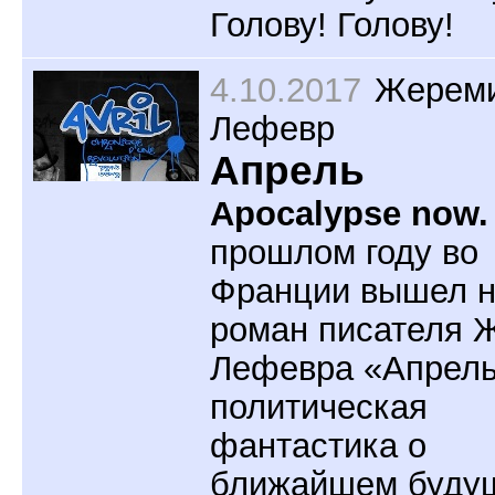
Голову! Голову!
4.10.2017
Жерем
Лефевр
Апрель
Apocalypse now.
прошлом году во
Франции вышел 
роман писателя 
Лефевра «Апрель
политическая
фантастика о
ближайшем буду