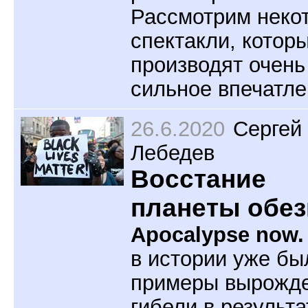
Рассмотрим неко
спектакли, котор
производят очень
сильное впечатле
26.6.2020
Сергей
Лебедев
Восстание
планеты обез
Apocalypse now.
в истории уже бы
примеры вырожде
гибели в результа