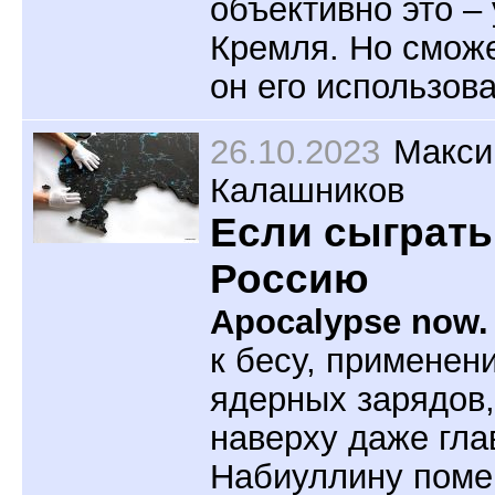
объективно это –
Кремля. Но смож
он его использов
26.10.2023
Макс
Калашников
Если сыграть
Россию
Apocalypse now.
к бесу, применен
ядерных зарядов,
наверху даже гла
Набиуллину поме