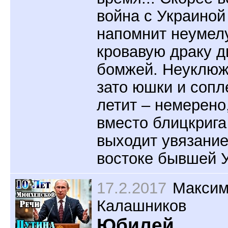
война с Украиной
напомнит неумел
кровавую драку д
бомжей. Неуклюж
зато юшки и сопл
летит – немерено
вместо блицкрига
выходит увязание
востоке бывшей 
17.2.2017
Макси
Калашников
Юбилей