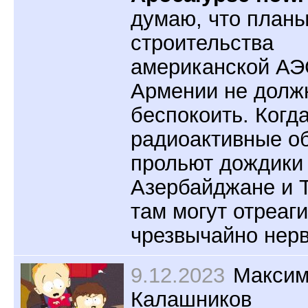
думаю, что план
строительства
американской АЭ
Армении не долж
беспокоить. Когд
радиоактивные о
прольют дождики
Азербайджане и 
там могут отреаг
чрезвычайно нерв
9.12.2023
Макси
Калашников