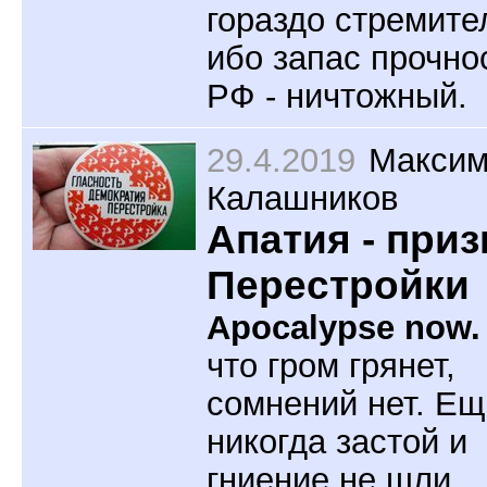
гораздо стремите
ибо запас прочно
РФ - ничтожный.
29.4.2019
Макси
Калашников
Апатия - приз
Перестройки
Apocalypse now.
что гром грянет,
сомнений нет. Ещ
никогда застой и
гниение не шли