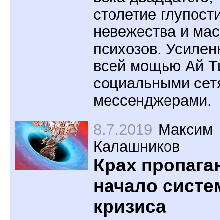
столетие глупости
невежества и ма
психозов. Усилен
всей мощью Ай Т
социальными сет
мессенджерами.
8.7.2019
Максим
Калашников
Крах пропага
начало систе
кризиса