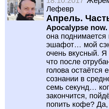
18.10.2017
Жере
Лефевр
Апрель. Част
Apocalypse now.
она поднимается 
эшафот… мой сэ
очень вкусный. Я 
что после отруба
голова остаётся 
сознании в средн
семь секунд… ког
закончится, пойд
попить кофе? Да,