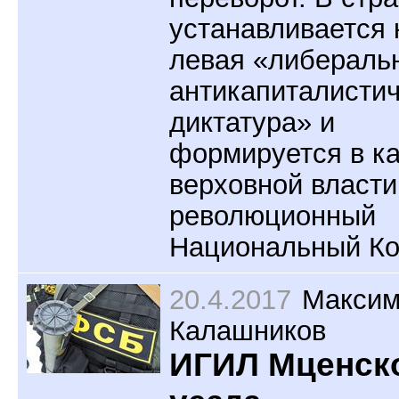
устанавливается 
левая «либераль
антикапиталисти
диктатура» и
формируется в к
верховной власти
революционный
Национальный Ко
20.4.2017
Макси
Калашников
ИГИЛ Мценск