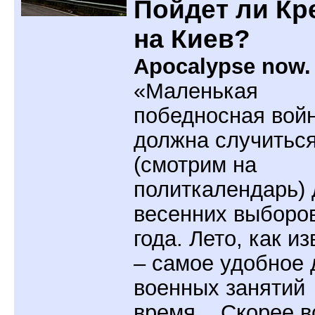
Пойдет ли Кр
на Киев?
Apocalypse now.
«Маленькая
победносная вой
должна случитьс
(смотрим на
политкалендарь) 
весенних выборо
года. Лето, как и
– самое удобное 
военных занятий
время... Скорее в