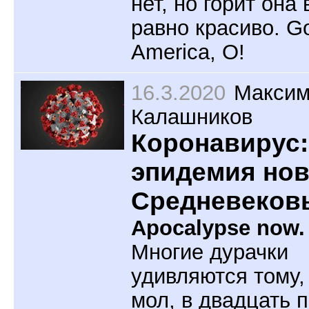
нет, но горит она 
равно красиво. G
America, O!
16.3.2020
Макси
Калашников
Коронавирус:
эпидемия нов
Средневеков
Apocalypse now.
Многие дурачки
удивляются тому, 
мол, в двадцать 