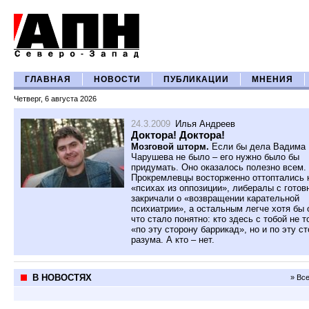
ГЛАВНАЯ
НОВОСТИ
ПУБЛИКАЦИИ
МНЕНИЯ
Четверг, 6 августа 2026
24.3.2009
Илья Андреев
Доктора! Доктора!
Мозговой шторм.
Если бы дела Вадима
Чарушева не было – его нужно было бы
придумать. Оно оказалось полезно всем.
Прокремлевцы восторженно оттоптались 
«психах из оппозиции», либералы с гото
закричали о «возвращении карательной
психиатрии», а остальным легче хотя бы 
что стало понятно: кто здесь с тобой не т
«по эту сторону баррикад», но и по эту с
разума. А кто – нет.
В НОВОСТЯХ
» Вс