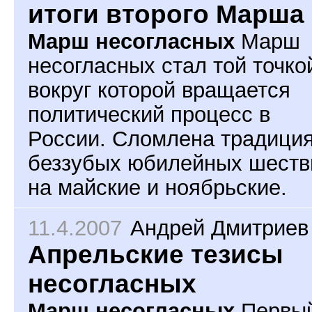
итоги второго Марша
Марш несогласных
Марш
несогласных стал той точко
вокруг которой вращается
политический процесс в
России. Сломлена традици
беззубых юбилейных шеств
на майские и ноябрьские.
11.4.2007
Андрей Дмитриев
Апрельские тезисы
несогласных
Марш несогласных
Первы