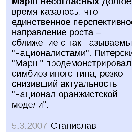
Марш несогласных
Долгое
время казалось, что
единственное перспективно
направление роста –
сближение с так называем
"националистами". Питерск
"Марш" продемонстрировал
симбиоз иного типа, резко
снизивший актуальность
"национал-оранжистской
модели".
5.3.2007
Станислав