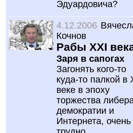
Эдуардовича?
4.12.2006
Вячесл
Кочнов
Рабы XXI век
Заря в сапогах
Загонять кого-то
куда-то палкой в 
веке в эпоху
торжества либера
демократии и
Интернета, очень
трудно.