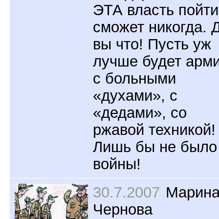
ЭТА власть пойти
сможет никогда. 
вы что! Пусть уж
лучше будет арм
с больными
«духами», с
«дедами», со
ржавой техникой!
Лишь бы не было
войны!
30.7.2007
Марин
Чернова