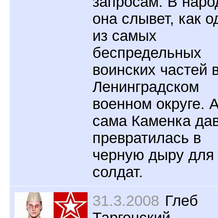
запросам. В наро
она слывет, как о
из самых
беспредельных
воинских частей 
Ленинградском
военном округе. 
сама Каменка да
превратилась в
черную дыру для
солдат.
31.3.2008
Глеб
Таргонский