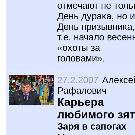
отмечают не толь
День дурака, но и
День призывника,
т.е. начало весен
«охоты за
головами».
27.2.2007
Алексе
Рафалович
Карьера
любимого зя
Заря в сапогах