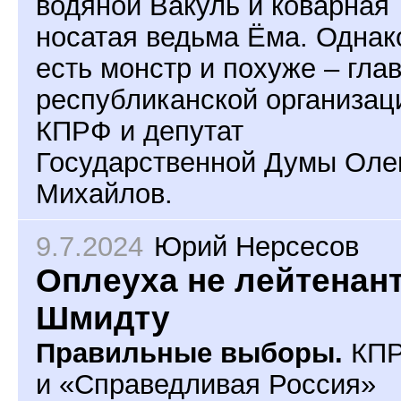
водяной Вакуль и коварная
носатая ведьма Ёма. Однак
есть монстр и похуже – гла
республиканской организац
КПРФ и депутат
Государственной Думы Оле
Михайлов.
9.7.2024
Юрий Нерсесов
Оплеуха не лейтенан
Шмидту
Правильные выборы.
КП
и «Справедливая Россия»