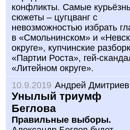
конфликты. Самые курьёзн
сюжеты – цугцванг с
невозможностью избрать гл
в «Смольнинском» и «Невс
округе», купчинские разборк
«Партии Роста», гей-сканда
«Литейном округе».
10.9.2019
Андрей Дмитриев
Унылый триумф
Беглова
Правильные выборы.
Александр Беглов будет