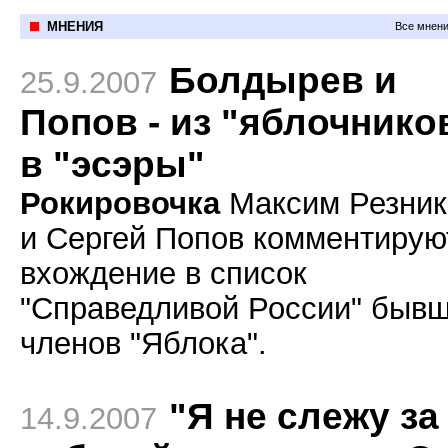
МНЕНИЯ
Все мнени
Болдырев и
25.9.2007
Попов - из "яблочнико
в "эсэры"
Рокировочка
Максим Резник
и Сергей Попов комментирую
вхождение в список
"Справедливой России" быв
членов "Яблока".
"Я не слежу за
14.9.2007