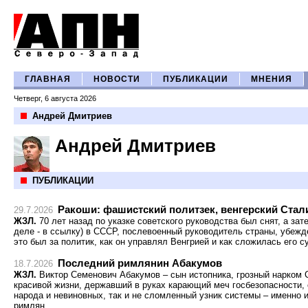
ГЛАВНАЯ
НОВОСТИ
ПУБЛИКАЦИИ
МНЕНИЯ
Четверг, 6 августа 2026
Андрей Дмитриев
Андрей Дмитриев
ПУБЛИКАЦИИ
Ракоши: фашистский политзек, венгерский Ста
29.7.2026
ЖЗЛ.
70 лет назад по указке советского руководства был снят, а за
деле - в ссылку) в СССР, послевоенный руководитель страны, убеж
это был за политик, как он управлял Венгрией и как сложилась его 
Последний римлянин Абакумов
18.7.2026
ЖЗЛ.
Виктор Семенович Абакумов – сын истопника, грозный нарко
красивой жизни, державший в руках карающий меч госбезопасности, с
народа и невиновных, так и не сломленный узник системы – именно и
римлян.