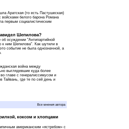
ошла Аратская (то есть Пастушеская)
с войсками белого барона Романа
ала первым социалистическим
енавидел Шепилова?
е об осуждении "Антипартийной
о к ним Шепилова". Как шутили в
это событие не была однозначной, а
.
ражданская война между
ьно выглядевшие куда более
 во главе с генералиссимусом и
 Тайвань, где те по сей день и
Все мнения автора
рилкой, коксом и хлопцами
ипичным американским «ястребом» с