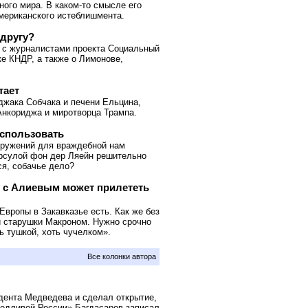
ого мира. В каком-то смысле его
мериканского истеблишмента.
 другу?
 с журналистами проекта Социальный
ке КНДР, а также о Лимонове,
тает
джака Собчака и печени Ельцина,
Анкориджа и миротворца Трампа.
использовать
оружений для враждебной нам
Урсулой фон дер Ляейн решительно
ся, собачье дело?
у с Алиевым может прилететь
Европы в Закавказье есть. Как же без
й старушки Макроном. Нужно срочно
ь тушкой, хоть чучелком».
Все колонки автора
дента Медведева и сделал открытие,
ведливой России» Багдасаров записал