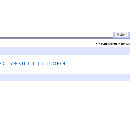
» Расширенный поиск
Р
С
Т
У
Ф
Х
Ц
Ч
Ш
Щ
Ъ
Ы
Ь
Э
Ю
Я