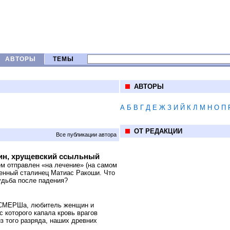
АВТОРЫ
ТЕМЫ
АВТОРЫ
А
Б
В
Г
Д
Е
Ж
З
И
Й
К
Л
М
Н
О
П
ОТ РЕДАКЦИИ
Все публикации автора
лин, хрущевский ссыльный
тем отправлен «на лечение» (на самом
денный сталинец Матиас Ракоши. Что
судьба после падения?
м СМЕРШа, любитель женщин и
 которого капала кровь врагов
з того разряда, наших древних