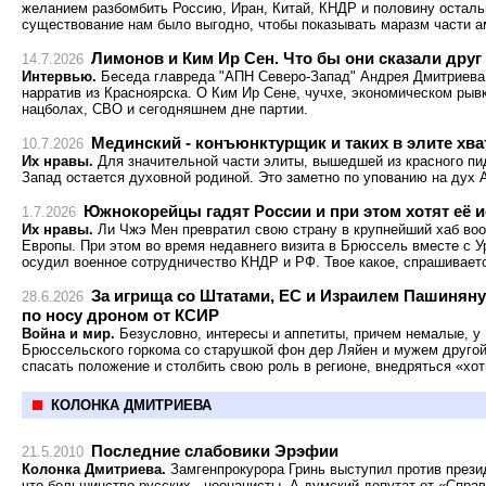
желанием разбомбить Россию, Иран, Китай, КНДР и половину остальн
существование нам было выгодно, чтобы показывать маразм части а
Лимонов и Ким Ир Сен. Что бы они сказали друг
14.7.2026
Интервью.
Беседа главреда "АПН Северо-Запад" Андрея Дмитриева
нарратив из Красноярска. О Ким Ир Сене, чучхе, экономическом рыв
нацболах, СВО и сегодняшнем дне партии.
Мединский - конъюнктурщик и таких в элите хва
10.7.2026
Их нравы.
Для значительной части элиты, вышедшей из красного пи
Запад остается духовной родиной. Это заметно по упованию на дух 
Южнокорейцы гадят России и при этом хотят её 
1.7.2026
Их нравы.
Ли Чжэ Мен превратил свою страну в крупнейший хаб во
Европы. При этом во время недавнего визита в Брюссель вместе с 
осудил военное сотрудничество КНДР и РФ. Твое какое, спрашивает
За игрища со Штатами, ЕС и Израилем Пашинян
28.6.2026
по носу дроном от КСИР
Война и мир.
Безусловно, интересы и аппетиты, причем немалые, у 
Брюссельского горкома со старушкой фон дер Ляйен и мужем друго
спасать положение и столбить свою роль в регионе, внедряться «хот
КОЛОНКА ДМИТРИЕВА
Последние слабовики Эрэфии
21.5.2010
Колонка Дмитриева.
Замгенпрокурора Гринь выступил против прези
что большинство русских - неонацисты. А думский депутат от «Спра