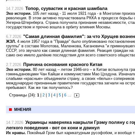
Топор, суувастик и красная шамбала
14.7.2026
Эхо истории.
105 лет назад - 11 июля 1921 года - в Монголии произ
революция. В этом активно поучаствовала РККА в процессе борьбы 
Унгерна-Штернберга. Страна получила признание независимости, ст
государством и прочно вошла в орбиту влияния Москвы.
"Самая длинная фамилия": за что Хрущев возн
6.7.2026
ЖЗЛ.
4 июля 1957 года в "Правде" было опубликовано постановлени
группы" в составе Молотова, Маленкова, Кагановича "и примкнувшег
СССР, это звучало как самая длинная фамилия. Реакция граждан на 
само оно имело далёкие последствия для всего советского общества
Причина основания красного Китая
2.7.2026
Эхо истории.
80 лет назад – летом 1946-ого – в Китае вспыхнула г
гоминьдановцами Чан Кайши и коммунистами Мао Цзэдуна. Изначал
слабыми «красные» объединили страну, а своих «белых» соперников
международно признанным правителем государства загнали на остров
пребывают. Как же так получилось?
Страницы (24):
1
|
2
|
3
|
4
|
5
|
6
…
МНЕНИЯ
Украинцы наверняка накрыли Грэму поляну с го
14.7.2026
легкого поведения - вот он кони и двинул
Их нравы.
Покойный Грэм был карикатурным русофобом, и вообще т