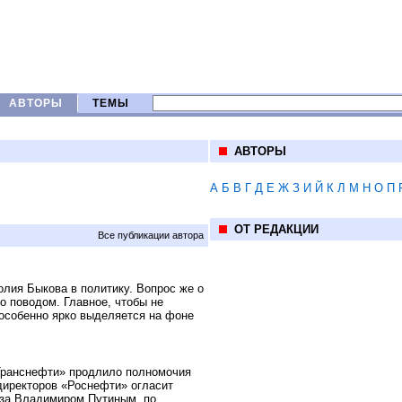
АВТОРЫ
ТЕМЫ
АВТОРЫ
А
Б
В
Г
Д
Е
Ж
З
И
Й
К
Л
М
Н
О
П
ОТ РЕДАКЦИИ
Все публикации автора
олия Быкова в политику. Вопрос же о
о поводом. Главное, чтобы не
особенно ярко выделяется на фоне
Транснефти» продлило полномочия
директоров «Роснефти» огласит
 за Владимиром Путиным, по