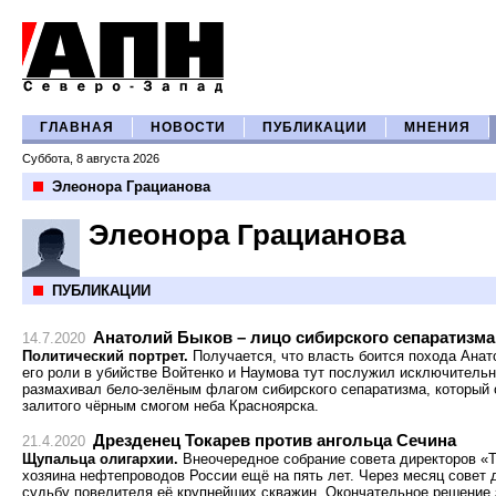
ГЛАВНАЯ
НОВОСТИ
ПУБЛИКАЦИИ
МНЕНИЯ
Суббота, 8 августа 2026
Элеонора Грацианова
Элеонора Грацианова
ПУБЛИКАЦИИ
Анатолий Быков – лицо сибирского сепаратизма
14.7.2020
Политический портрет.
Получается, что власть боится похода Анат
его роли в убийстве Войтенко и Наумова тут послужил исключительн
размахивал бело-зелёным флагом сибирского сепаратизма, который 
залитого чёрным смогом неба Красноярска.
Дрезденец Токарев против ангольца Сечина
21.4.2020
Щупальца олигархии.
Внеочередное собрание совета директоров «
хозяина нефтепроводов России ещё на пять лет. Через месяц совет 
судьбу повелителя её крупнейших скважин. Окончательное решение