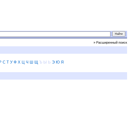
» Расширенный поиск
Р
С
Т
У
Ф
Х
Ц
Ч
Ш
Щ
Ъ
Ы
Ь
Э
Ю
Я