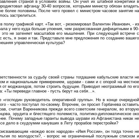
равления страной в условиях войны. Он учил их штабной конкретики в
родиктовал афганцу 30-40 вопросов, которыми министр обязан владеть
не более половины. После чего провел с министром часовое занятие на
лось застрелиться.
 полку графикой карт. «Так вот, - резюмировал Валентин Иванович, - из
вала у него куда больше упоения, чем разрисованная дефицитными в 90-
Но это не затеняет масштабов его мышления. При следующей встрече с
 есть, я знаю и так. Представьте мне предложения по созданию вашего
ынешняя управленческая культура?
ветственности за судьбу своей страны тогдашние кабульские власти не
ом и национальным примирением, шурави - сами и с опорой на местное
я от моджахедов, потом строить будущее. Приводил неотразимый по его
а: «Ты переведи главное - пусть берут на себя…».
 «господин руководитель оперативной группы». Но в конце очередной
го - часто поступал по-своему. Впрочем, он просил Горбачева оставить
рав, считая Варенникова прежде всего советским генералом, во вторую
цова, эрудита и блестящего полемиста, политико-дипломатическое око
мнее. Почему западные гаранты вывода шурави из Афганистана никак не
е дело в скудоумии канувших в Лету прорабов перестройки?
присваивающим «вождю всех народов» «Имя России», он тогда точно не
льгия по молодости?, - вопрос не ограниченный послужным списком и