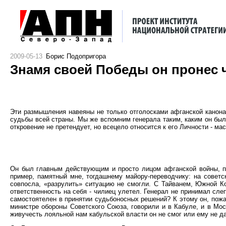
2009-05-13
Борис Подопригора
Знамя своей Победы он пронес 
Эти размышления навеяны не только отголосками афганской канона
судьбы всей страны. Мы же вспомним генерала таким, каким он был 
откровение не претендует, но всецело относится к его Личности - 
Он был главным действующим и просто лицом афганской войны, п
пример, памятный мне, тогдашнему майору-переводчику: на советс
совпосла, «разрулить» ситуацию не смогли. С Тайванем, Южной Ко
ответственность на себя - чилиец улетел. Генерал не принимал сл
самостоятелен в принятии судьбоносных решений? К этому он, пожал
министре обороны Советского Союза, говорили и в Кабуле, и в Мос
живучесть лояльной нам кабульской власти он не смог или ему не дали