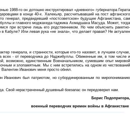
енью 1988-го он дотошно инструктировал «дневного» губернатора Герата
еровцами в конце 40-х. Халекьяр, рассчитывавший на пост афганского
 что генерал, предвидевший «постсоветское» будущее Афганистана, сам
ибуллы и главного моджахеда-таджика Ахмадшаха Масуда. Может, тогда
мся при встрече лишь его родственником. Но чем объяснить ракетно-
в Кабуле? Или левая рука «не знала», что делает правая? Не актуален
ктер генерала, и странности, которые кто-то назовет, в лучшем случае,
а всех - от переводчика до Наджибуллы. Обиженные им, в том числе и
гой, возможно, единственным Военачальником, сумевшим опыт мировой
лочным и злопамятным. Мы с ним встретились на одном из чествований
т Валентин Иванович меня просто обнял.
тин Иванович был патриотом, но субординированным по миропониманию
егда. Свой нерастраченный душевный боезапас он передоверил нам.
Борис Подопригора,
военный переводчик времен войны в Афганистане