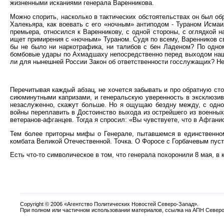
жизненными исканиями генерала Варенникова.
Можно спорить, насколько в тактических обстоятельствах он был об
Халекьяра, как воевать с его «ночным» антиподом - Тураном Исмаи
премьера, относился к Варенникову, с одной стороны, с оглядкой 
ищет примирения с «ночным» Тураном. Судя по всему, Варенников 
бы не было ни наркотрафика, ни талибов с бен Ладеном? По одно
бомбовые удары по Ахмадшаху непосредственно перед выходом наших
ли для нынешней России Закон об ответственности госслужащих? Не
Перечитывая каждый абзац, не хочется забывать и про обратную стор
сиюминутными капризами, и генеральскую уверенность в эксклюзив
незаслуженно, скажут больше. Но я ощущаю бездну между, с одно
войны переплавить в Достоинство выхода из острейшего из военны
ветеранов-афганцев. Тогда я спросил: «Вы чувствуете, что в Афган
Тем более приторны мифы о Генерале, пытавшемся в единственном
комбата Великой Отечественной. Точка. О Форосе с Горбачевым пусть
Есть что-то символическое в том, что генерала похоронили 8 мая, 
Copyright
©
2006 «Агентство Политических Новостей Северо-Запад».
При полном или частичном использовании материалов, ссылка на АПН Северо