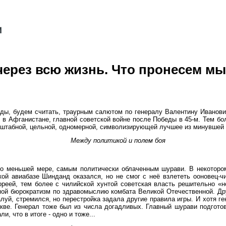
через всю жизнь. Что пронесем м
ды, будем считать, траурным салютом по генералу Валентину Иванови
в Афганистане, главной советской войне после Победы в 45-м. Тем бол
масштабной, цельной, одномерной, символизирующей лучшее из минувшей 
Между политикой и полем боя
о меньшей мере, самым политически облаченным шурави. В некотором
кой авиабазе Шинданд оказался, но не смог с неё взлететь ооновец-ч
реей, тем более с чилийской хунтой советская власть решительно «н
епой бюрократизм по здравомыслию комбата Великой Отечественной. Дру
уй, стремился, но перестройка задала другие правила игры. И хотя ге
кве. Генерал тоже был из числа догадливых. Главный шурави подготов
, что в итоге - одно и тоже...