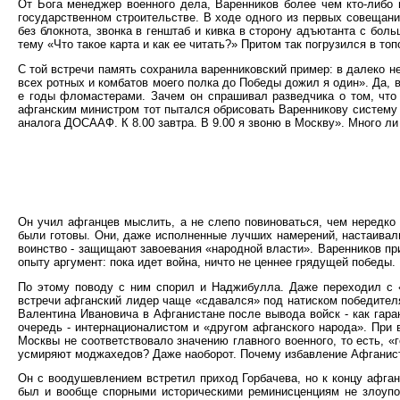
От Бога менеджер военного дела, Варенников более чем кто-либо 
государственном строительстве. В ходе одного из первых совещан
без блокнота, звонка в генштаб и кивка в сторону адъютанта с бо
тему «Что такое карта и как ее читать?» Притом так погрузился в т
С той встречи память сохранила варенниковский пример: в далеко н
всех ротных и комбатов моего полка до Победы дожил я один». Да, 
е годы фломастерами. Зачем он спрашивал разведчика о том, что 
афганским министром тот пытался обрисовать Варенникову систему м
аналога ДОСААФ. К 8.00 завтра. В 9.00 я звоню в Москву». Много ли
Он учил афганцев мыслить, а не слепо повиноваться, чем нередко 
были готовы. Они, даже исполненные лучших намерений, настаивал
воинство - защищают завоевания «народной власти». Варенников пр
опыту аргумент: пока идет война, ничто не ценнее грядущей победы.
По этому поводу с ним спорил и Наджибулла. Даже переходил с «
встречи афганский лидер чаще «сдавался» под натиском победителя 
Валентина Ивановича в Афганистане после вывода войск - как гара
очередь - интернационалистом и «другом афганского народа». При
Москвы не соответствовало значению главного военного, то есть, 
усмиряют моджахедов? Даже наоборот. Почему избавление Афганист
Он с воодушевлением встретил приход Горбачева, но к концу афга
был и вообще спорными историческими реминисценциям не злоупот