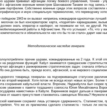
из шурави прививал афганцам логику боевого управления, точнее - уп
ий с афганским военным министром Шахнавазом Танаем он под запись п
льшим портфелем. Собственно военные среди этих вопросов составляли 
опографическую и иную специальную терминологию, что переводчику хоте
е победном 1943-м он вызвал неприязнь командиров-однополчан лучшей в
в мелочах он был консерватором: карта, «поднятая» карандашами, вызы
должен знать оператор и наоборот, не понимали ни тот, ни другой. 
обилизационной работы в Афганистане. На что услышал: «То, что у вас
 компетентности и обязательности «во что бы то ни стало» дарит нам н
Методологическое наследие генерала
злоупотребляли прочие шурави, командированные на 2 года. К этой от
и на разделении функций: Кабул занимается гражданским строительств
иучал афганцев к ранжированию стратегических задач: сначала отбитьс
 Но она должна быть, прежде всего, афганской, а не мирового социализм
дорогого товарища генерала» на подчеркивающее статусное различие
во второй мировой. Хотя потом не всегда искал новых встреч. Более то
нта сохранения кабульской власти. Впрочем, Наджибулла был скорее п
 всем уважении к памяти тогдашнего совпосла Юлия Михайловича Ворон
«государева наместника» в Кабуле. Варенников видел дальше и панора
ана от нашего присутствия становилось самоцелью Москвы? Неужели вс
нской кампании сохранял лишь уставную сдержанность. Сталинистом, 
реблял. Что же из прагматика сделало сталиниста - только ли носта