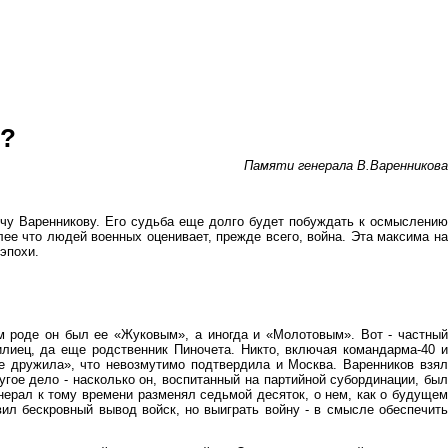
ы?
Памяти генерала В.Варенникова
чу Варенникову. Его судьба еще долго будет побуждать к осмыслению
ее что людей военных оценивает, прежде всего, война. Эта максима на
эпохи.
 роде он был ее «Жуковым», а иногда и «Молотовым». Вот - частный
илиец, да еще родственник Пиночета. Никто, включая командарма-40 и
е дружила», что невозмутимо подтвердила и Москва. Варенников взял
гое дело - насколько он, воспитанный на партийной субординации, был
нерал к тому времени разменял седьмой десяток, о нем, как о будущем
ил бескровный вывод войск, но выиграть войну - в смысле обеспечить