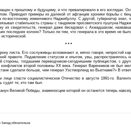
ращен к прошлому и будущему, и что превалировало в его взглядах. Ос
лом. Приводил примеры из далекой от афганцев хроники борьбы с бенд
на по-восточному изменчивого Наджибуллу. С другой, губернатор знал,
связывал стабильность страны с тандемом просоветского пуштуна Надж
му из свидетельств, генерал даже беседовал с Ахмадшахом, назвавши
 последних колонн? Только ли тем, что генерала в это время не было 
 исторической.
* * *
ону листа. Его сослуживцы вспоминают и, мягко говоря, непростой хара
ной правоте. Подавление статусом и опытом, увы, распространялось н
й стороны, тогдашним переводчиком-сегодняшним публицистом, с дру
х конфликтов второй половины ХХ века. Генерал Варенников не был ме
истане сделали больше, чем генерал Уэстморленд во Вьетнаме?» В отве
 лице спасти социалистическое Отечество в августе 1991-го. Вален
 судят те, кто там был.
в канун Великой Победы, знаменосцем которой он останется теперь навс
-Запад обязательна