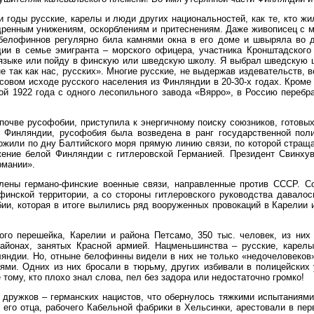
и годы русские, карелы и люди других национальностей, как те, кто ж
ренным унижениям, оскорблениям и притеснениям. Даже живописец с 
 белофиннов регулярно била камнями окна в его доме и швыряла во д
ии в семье эмигранта – морского офицера, участника Кронштадского 
 языке или пойду в финскую или шведскую школу. Я выбрал шведскую ш
 так как нас, русских». Многие русские, не выдержав издевательств, 
совом исходе русского населения из Финляндии в 20-30-х годах. Кроме
ой 1922 года с одного лесопильного завода «Вярро», в Россию перебр
почве русофобии, приступила к энергичному поиску союзников, готовы
в Финляндии, русофобия была возведена в ранг государственной пол
ожили по дну Балтийского моря прямую линию связи, по которой стращ
жение белой Финляндии с гитлеровской Германией. Президент Свинху
рмании».
овлены германо-финские военные связи, направленные против СССР. 
финской территории, а со стороны гитлеровского руководства давало
, которая в итоге вылились ряд вооруженных провокаций в Карелии и
го перешейка, Карелии и района Петсамо, 350 тыс. человек, из них 
районах, занятых Красной армией. Нацменьшинства – русские, карел
ляндии. Но, отныне белофинны видели в них не только «недочеловеков
ми. Одних из них бросали в тюрьму, других избивали в полицейских у
тому, кто плохо знал слова, пел без задора или недостаточно громко!
х дружков – германских нацистов, что обернулось тяжкими испытаниям
, его отца, рабочего Кабельной фабрики в Хельсинки, арестовали в пе