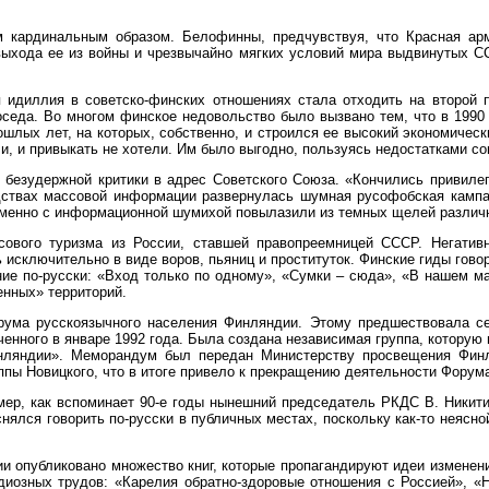
 кардинальным образом. Белофинны, предчувствуя, что Красная арм
выхода ее из войны и чрезвычайно мягких условий мира выдвинутых С
идиллия в советско-финских отношениях стала отходить на второй п
оседа. Во многом финское недовольство было вызвано тем, что в 1990
лых лет, на которых, собственно, и строился ее высокий экономическ
и, и привыкать не хотели. Им было выгодно, пользуясь недостатками со
безудержной критики в адрес Советского Союза. «Кончились привилеги
дствах массовой информации развернулась шумная русофобская кампан
еменно с информационной шумихой повылазили из темных щелей различн
ового туризма из России, ставшей правопреемницей СССР. Негатив
исключительно в виде воров, пьяниц и проституток. Финские гиды говор
ие по-русски: «Вход только по одному», «Сумки – сюда», «В нашем маг
енных» территорий.
рума русскоязычного населения Финляндии. Этому предшествовала се
енного в январе 1992 года. Была создана независимая группа, которую 
нляндии». Меморандум был передан Министерству просвещения Финля
ппы Новицкого, что в итоге привело к прекращению деятельности Форум
мер, как вспоминает 90-е годы нынешний председатель РКДС В. Никити
снялся говорить по-русски в публичных местах, поскольку как-то неясн
и опубликовано множество книг, которые пропагандируют идеи изменени
иозных трудов: «Карелия обратно-здоровые отношения с Россией», «Н