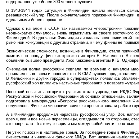
содержалось уже более 300 человек русских.
В 1943-1944 годах ситуация в Финляндии начала меняться самым
реваншистский угар. После окончательного поражения Финляндии, 
идеальными более сорока лет.
Однако с началом в СССР так называемой «перестройки» прежняя 
неоднократно случалось, вновь окрысились на своего восточного с
Финляндией. В одночасье Финляндия лишилась всех привилегий прош
рыночной конкуренции с другими странами, к чему финны не привыкл
Экономические сложности, возникшие в Финляндии, стали причиной 
заметил по поводу финских критиков историк В. Николссон. В сре
объявили бывшего президента Урхо Кекконена агентом КГБ. Одновр
Очередная волна русофобии совпала по времени с началом масс
проявлялось во всем и повсеместно. В СМИ русские представлялись 
В Хельсинки и других городах в супермаркетах появились объявлен
русофобский хор вплелись настырные требования о возврате «утрач
Попыткой повысить авторитет русских стало учреждение РКДС Фо
Республикой и Российской Федерации об основах отношений», заключ
подготовила меморандум «Вопросы русскоязычного населения Фи
получилось. Финские чиновники всячески препятствовали работе гру
А в Финляндии продолжал нарастать русофобский угар. Вот, напри
время, как и все новые переселенцы, оглядывался по сторонам, сте
это напрягало. Поэтому говорили мы между собой почти шепотом».
Не утих психоз и в настоящее время. За последние годы в Финлянди
бизнесмены и чиновники финского МИДа. Вот названия наиболее од