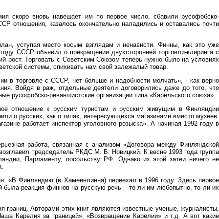
ия скоро вновь навешает им по первое число, сбавили русофобско-
ССР отношения, казалось окончательно наладились и оставались почти
лан, уступая место косым взглядам и ненависти. Финны, как это уже
 году СССР объявил о прекращении двухсторонней торговли-клиринга с
ий рост. Торговать с Советским Союзом теперь нужно было на условиях
ветской системы, спихивать нам свой залежалый товар.
и в торговле с СССР, нет больше и надобности молчать», - как верно
ия. Войдя в раж, отдельные деятели договорились даже до того, что
ые русофобско-реваншистские организации типа «Карельского союза».
ное отношение к русским туристам и русским живущим в Финляндии
или о русских, как о типах, интересующихся магазинами вместо музеев.
азине работает инспектор уголовного розыска». А начиная 1992 году в
рьезная работа, связанная с анализом «Договора между Финляндской
возглавил председатель РКДС М. Б. Новицкий. К весне 1993 года группа
ндии, Парламенту, посольству РФ. Однако из этой затеи ничего не
а.
н: «В Финляндию (в Хамеенлинна) переехал в 1996 году. Здесь первое
ой была реакция финнов на русскую речь – то ли им любопытно, то ли их
я границ. Авторами этих книг являются известные ученые, журналисты,
аша Карелия за границей», «Возвращение Карелии» и т.д. А вот какие