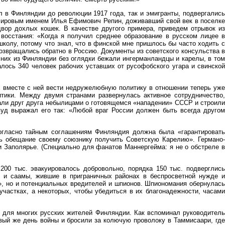
ил в Финляндии до революции 1917 года, так и эмигранты, подвергались
мировым именем Илья Ефимович Репин, доживавший свой век в поселке
вор дохлых кошек. В качестве другого примера, приведем отрывок из
восстания: «Когда я получил среднее образование в русском лицее в
колу, потому что знал, что в финской мне пришлось бы часто ходить с
возвращались обратно в Россию. Документы из советского консульства в
 них из Финляндии без оглядки бежали ингерманландцы и карелы, в том
алось 340 человек рабочих уставших от русофобского угара и свинской
х вместе с ней вести недружелюбную политику в отношении теперь уже
итики. Между двумя странами развернулась активное сотрудничество,
али друг друга небылицами о готовящемся «нападении» СССР и строили
вуд выражал его так: «Любой враг России должен быть всегда другом
Согласно тайным соглашениям Финляндия должна была «гарантировать
сь обещание своему союзнику получить Советскую Карелию». Германо-
 Заполярье. (Специально для фанатов Маннергейма: я не о обстреле в
200 тыс. эвакуировалось добровольно, порядка 150 тыс. подверглись
ы и саамы, жившие в приграничных районах в беспросветной нужде и
», но и потенциальных вредителей и шпионов. Шпиономания обернулась
частках, а некоторых, чтобы убедиться в их благонадежности, часами
и для многих русских жителей Финляндии. Как вспоминал руководитель
рвый же день войны и бросили за колючую проволоку в Таммисаари, где