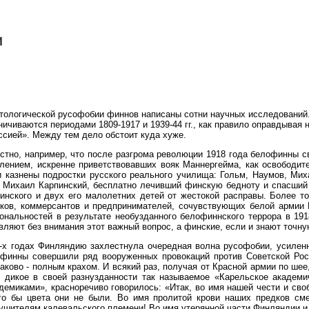
тологической русофобии финнов написаны сотни научных исследований
ничиваются периодами 1809-1917 и 1939-44 гг., как правило оправдывая
ссией». Между тем дело обстоит куда хуже.
стно, например, что после разгрома революции 1918 года белофинны 
лением, искренне приветствовавших вояк Маннергейма, как освободит
 казнены подростки русского реального училища: Гольм, Наумов, Мих
 Михаил Карпинский, бесплатно лечивший финскую бедноту и спасший 
инского и двух его малолетних детей от жестокой расправы. Более т
ков, коммерсантов и предпринимателей, сочувствующих белой армии 
ональностей в результате необузданного белофиннского террора в 191
вляют без внимания этот важный вопрос, а финские, если и знают точную
-х годах Финляндию захлестнула очередная волна русофобии, усиленн
финны совершили ряд вооруженных провокаций против Советской Росс
аково - полным крахом. И всякий раз, получая от Красной армии по ше
 дикое в своей разнузданности так называемое «Карельское академи
демиками», красноречиво говорилось: «Итак, во имя нашей чести и сво
го бы цвета они не были. Во имя пролитой крови наших предков сме
ушителям калевальского племени! Во имя утерянной части Финляндии и