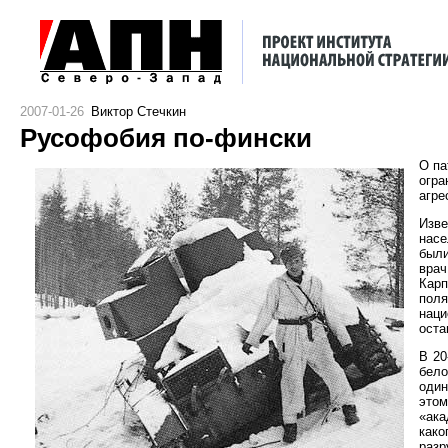
2007-01-26
Виктор Стечкин
Русофобия по-фински
О па
огра
агре
Изве
насе
были
врач
Карп
поля
наци
оста
В 20
бело
один
этом
«ака
како
разр