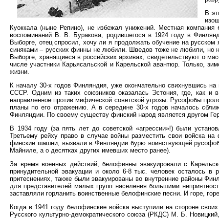
В эт
изощ
Куоккала (ныне Репино), не избежал унижений. Местная компания
воспоминаний В. В. Буракова, родившегося в 1924 году в Финлянд
Выборге, отец спросил, хочу ли я продолжать обучение на русском
синяками – русских финны не любили. Шведов тоже не любили, но не
Выборге, хранящиеся в российских архивах, свидетельствуют о мас
числе участники Карьясальской и Карельской авантюр. Только, зим
жизни.
К началу 30-х годов Финляндия, уже окончательно свихнувшись на 
СССР. Одним из таких союзников оказалась Эстония, где, как и 
направленное против мифической советской угрозы. Русофобы прол
планы по его отражению. А в середине 30-х годов началось сбли
Финляндии. По своему существу финский народ является другом Ге
В 1934 году (за пять лет до советской «агрессии»!) были устан
Третьему рейху право в случае войны разместить свои войска на 
финские шашни, вызвали в Финляндии бурю воинствующей русофобии
Майниле, а о десятках других имевших место ранее).
За время военных действий, белофинны эвакуировали с Карельско
принудительной эвакуации и около 6-8 тыс. человек осталось в 
притеснениях, также были эвакуированы во внутренние районы Фин
для представителей малых групп населения большими неприятностя
заставляли горланить воинственные белофинские песни. И горе, горе 
Когда в 1941 году белофинские войска выступили на стороне свои
Русского культурно-демократического союза (РКДС) М. Б. Новицкий