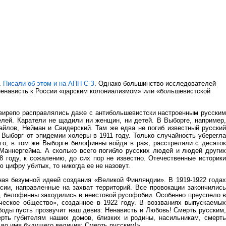
.
Писали об этом и на АПН С-З
. Однако большинство исследователей
 ненависть к России «царским колониализмом» или «большевистской
свирепо расправлялись даже с антибольшевистски настроенным русским
елей. Каратели не щадили ни женщин, ни детей. В Выборге, например,
айлов, Нейман и Свидерский. Там же едва не погиб известный русский
Выборг от эпидемии холеры в 1911 году. Только случайность уберегла
ого, в том же Выборге белофинны войдя в раж, расстреляли с десяток
Маннергейма. А сколько всего погибло русских людей и людей других
8 году, к сожалению, до сих пор не известно. Отечественные историки
 цифру убитых, то никогда ее не назовут.
ая безумной идеей создания «Великой Финляндии». В 1919-1922 годах
ии, направленные на захват территорий. Все провокации закончились
е, белофинны заходились в неистовой русофобии. Особенно преуспело в
ческое общество», созданное в 1922 году. В воззваниях выпускаемых
боды пусть прозвучит наш девиз: Ненависть и Любовь! Смерть русским,
рть губителям наших домов, близких и родины, насильникам, смерть
 во имя будущего величия: Смерть русским!»