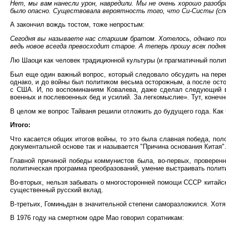
Нет, мы вам нанесли урон, навредили. Мы не очень хорошо разобра
было опасно. Существовала вероятность того, что Си-Систы (сп
А закончил вождь тостом, тоже непростым:
Сегодня вы называете нас старшим братом. Хотелось, однако по
ведь новое всегда превосходит старое. А теперь прошу всех подн
Лю Шаоци как человек традиционной культуры (и прагматичный политик
Был еще один важный вопрос, который следовало обсудить на пере
однако, и до войны был политиком весьма осторожным, а после осто
с США. И, по воспоминаниям Ковалева, даже сделал следующий выв
военных и послевоенных бед и усилий. За легкомыслие». Тут, конечн
В целом же вопрос Тайваня решили отложить до будущего года. Как ч
Итого:
Что касается общих итогов войны, то это была славная победа, п
документальной основе так и называется "Причина основания Китая"
Главной причиной победы коммунистов была, во-первых, проверенн
политическая программа преобразований, умение выстраивать полит
Во-вторых, нельзя забывать о многосторонней помощи СССР китайск
существенный русский вклад.
В-третьих, Гоминьдан в значительной степени саморазложился. Хот
В 1976 году на смертном одре Мао говорил соратникам: