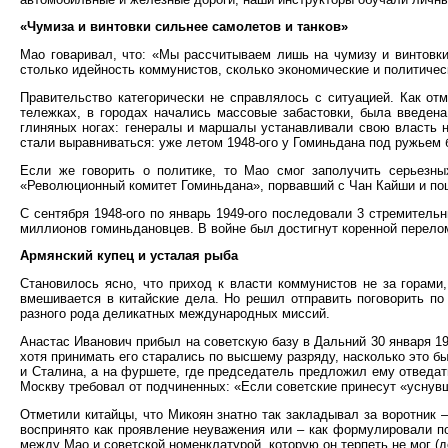
«Чумиза и винтовки сильнее самолетов и танков»
Мао говаривал, что: «Мы рассчитываем лишь на чумизу и винтовки
столько идейность коммунистов, сколько экономические и политичес
Правительство категорически не справлялось с ситуацией. Как от
тележках, в городах начались массовые забастовки, была введен
глиняных ногах: генералы и маршалы устанавливали свою власть н
стали выравниваться: уже летом 1948-ого у Гоминьдана под ружьем бы
Если же говорить о политике, то Мао смог заполучить серьезны
«Революционный комитет Гоминьдана», порвавший с Чан Кайши и по
С сентября 1948-ого по январь 1949-ого последовали 3 стремитель
миллионов гоминьдановцев. В войне был достигнут коренной перело
Армянский купец и усталая рыба
Становилось ясно, что приход к власти коммунистов не за горами
вмешивается в китайские дела. Но решил отправить поговорить по
разного рода деликатных международных миссий.
Анастас Иванович прибыл на советскую базу в Дальний 30 января 19
хотя принимать его старались по высшему разряду, насколько это б
и Сталина, а на фуршете, где председатель предложил ему отведат
Москву требовал от подчиненных: «Если советские принесут «уснув
Отметили китайцы, что Микоян знатно так закладывал за воротник 
воспринято как проявление неуважения или – как формулировали по
между Мао и советской номенклатурой, которую он терпеть не мог (