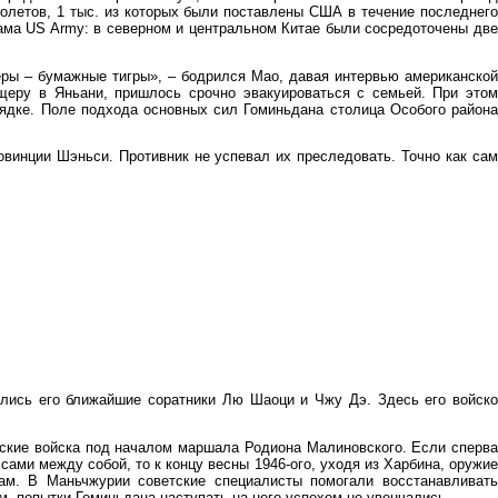
олетов, 1 тыс. из которых были поставлены США в течение последнего
ама US Army: в северном и центральном Китае были сосредоточены две
еры – бумажные тигры», – бодрился Мао, давая интервью американской
ещеру в Яньани, пришлось срочно эвакуироваться с семьей. При этом
рядке. Поле подхода основных сил Гоминьдана столица Особого района
ровинции Шэньси. Противник не успевал их преследовать. Точно как сам
ились его ближайшие соратники Лю Шаоци и Чжу Дэ. Здесь его войско
тские войска под началом маршала Родиона Малиновского. Если сперва
сами между собой, то к концу весны 1946-ого, уходя из Харбина, оружие
ам. В Маньчжурии советские специалисты помогали восстанавливать
 попытки Гоминьдана наступать на него успехом не увенчались.