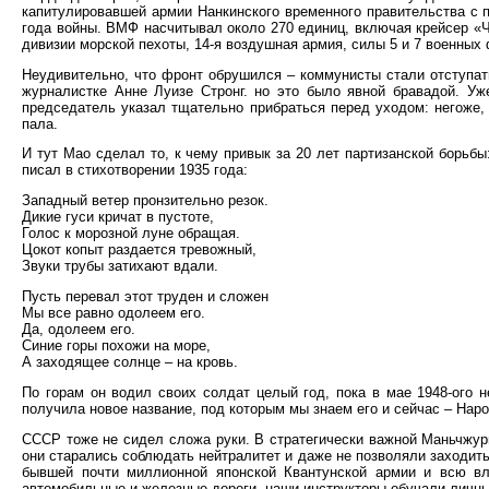
капитулировавшей армии Нанкинского временного правительства с 
года войны. ВМФ насчитывал около 270 единиц, включая крейсер «
дивизии морской пехоты, 14-я воздушная армия, силы 5 и 7 военны
Неудивительно, что фронт обрушился – коммунисты стали отступат
журналистке Анне Луизе Стронг. но это было явной бравадой. Уж
председатель указал тщательно прибраться перед уходом: негоже,
пала.
И тут Мао сделал то, к чему привык за 20 лет партизанской борьбы
писал в стихотворении 1935 года:
Западный ветер пронзительно резок.
Дикие гуси кричат в пустоте,
Голос к морозной луне обращая.
Цокот копыт раздается тревожный,
Звуки трубы затихают вдали.
Пусть перевал этот труден и сложен
Мы все равно одолеем его.
Да, одолеем его.
Синие горы похожи на море,
А заходящее солнце – на кровь.
По горам он водил своих солдат целый год, пока в мае 1948-ого 
получила новое название, под которым мы знаем его и сейчас – Нар
СССР тоже не сидел сложа руки. В стратегически важной Маньчжур
они старались соблюдать нейтралитет и даже не позволяли заходить
бывшей почти миллионной японской Квантунской армии и всю вл
автомобильные и железные дороги, наши инструкторы обучали личны