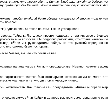
лись в том, что происходит в Китае. Иной раз, исходя из добрых поб
ецслужба при Чан Кайши) и другие агенты спецслужб попытаются уби
желать, чтобы младший брат обогнал старшего. И это не только на
ять бокалы!
!) однако пить за такое не стал, как ни уговаривали.
говорах: Тайвань. Лю Шаоци просил поддержать планируемое в будуще
рожность ещё возросла. Он подробно разъяснил, что стране нанесен ги
од: «Если мы, руководители, пойдем на это, русский народ нас не п
о, с ним сложно было поспорить.
асто бывает, вышло что почти на век.
оложившая начала новому Китаю – сверхдержаве. Именно поэтому выше
.
ая партизанская тактика Мао сотоварищи, отточенная им за много ле
ические коалиции и четкую дипломатическую линию.
им коммунистам. Как говорил сам председатель: «Китайцы обрели марк
я генералиссимусу Чан Кайши и удалось выстроить альтернативную реал