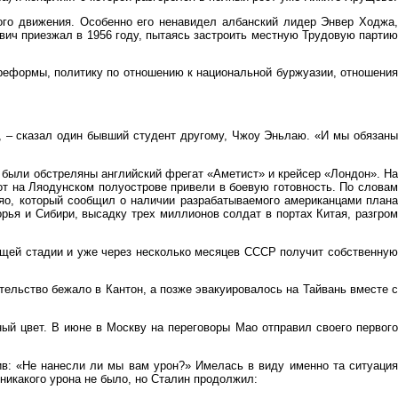
ого движения. Особенно его ненавидел албанский лидер Энвер Ходжа,
вич приезжал в 1956 году, пытаясь застроить местную Трудовую партию
 реформы, политику по отношению к национальной буржуазии, отношения
, – сказал один бывший студент другому, Чжоу Эньлаю. «И мы обязаны
 были обстреляны английский фрегат «Аметист» и крейсер «Лондон». На
т на Ляодунском полуострове привели в боевую готовность. По словам
яо, который сообщил о наличии разрабатываемого американцами плана
ья и Сибири, высадку трех миллионов солдат в портах Китая, разгром
ющей стадии и уже через несколько месяцев СССР получит собственную
ельство бежало в Кантон, а позже эвакуировалось на Тайвань вместе с
ый цвет. В июне в Москву на переговоры Мао отправил своего первого
ив: «Не нанесли ли мы вам урон?» Имелась в виду именно та ситуация
 никакого урона не было, но Сталин продолжил: