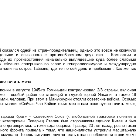
 оказался одной из стран-победительниц, однако это вовсе не окончило
 дольше и связанного с противоборством двух сил – Компартии и
ходе их противостояния изначально выглядевшие куда более слабыми
их «белых» соперников во главе с генералиссимусом и международно
гнали на остров Тайвань, где те по сей день и пребывают. Как же так
жно точить меч»
онии в августе 1945-го Гоминьдан контролировал 2/3 страны, включая
же – особый район со столицей в глухой горной Яньани, а также 18
 млн. человек. При этом в Маньчжурии стояли советские войска. Особых
ытывали. «Сейчас Чан Кайши точит меч и нам тоже нужно точить меч»,
тарший брат» – Советский Союз (к любопытной трактовке понятия о
 категоричен. Товарищ Сталин был сторонником единого Китая и был
рно договорились с гоминьдановцами. Правда, 20 лет назад ровно такая
ного фронта привела к тому, что националисты устроили масштабную
 смущало. Теперь ситуация другая, есть страны-победители и они могут