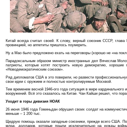
Китай всегда считал своей. К слову, верный союзник СССР, глав
провинцией, но аппетиты пришлось поумерить.
Ну а Мао было предложено ехать на переговоры (хорошо не «на покл
Парадоксальным образом министр иностранных дел Вячеслав Молото
патриоты, которые хотят построить новую демократию, хорошие
«Новодемократическим союзом».
Ряд дипломатов США в это поверили, но развести профессиональную
свои идеи с оружием и полностью контролируемые Москвой.
Тем временем весной 1946-ого года ситуация в мире кардинального
вооружений. Всё это сказалось на Китае. Чан Кайши решил, что пор
Уходит в горы дивизия НОАК
26 июня 1946 года Гоминьдан обрушил своих солдат на коммунистиче
меньше – 1 200 тыс.
Щедрую помощь оказали западные союзники, прежде всего США. По д
млрд. долларов, которые пошли исключительно на нужды войны