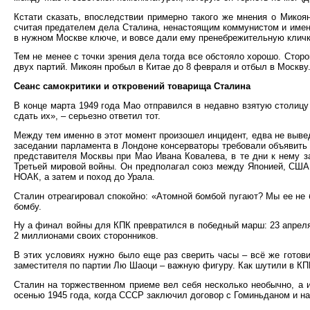
Кстати сказать, впоследствии примерно такого же мнения о Мико
считая предателем дела Сталина, ненастоящим коммунистом и имену
в нужном Москве ключе, и вовсе дали ему пренебрежительную кличк
Тем не менее с точки зрения дела тогда все обстояло хорошо. Сто
двух партий. Микоян пробыл в Китае до 8 февраля и отбыл в Москву
Сеанс самокритики и откровений товарища Сталина
В конце марта 1949 года Мао отправился в недавно взятую столицу
сдать их», – серьезно ответил тот.
Между тем именно в этот момент произошел инцидент, едва не выве
заседании парламента в Лондоне консерваторы требовали объявить 
представителя Москвы при Мао Ивана Ковалева, в те дни к нему 
Третьей мировой войны. Он предполагал союз между Японией, США 
НОАК, а затем и поход до Урала.
Сталин отреагировал спокойно: «Атомной бомбой пугают? Мы ее не 
бомбу.
Ну а финал войны для КПК превратился в победный марш: 23 апреля 
2 миллионами своих сторонников.
В этих условиях нужно было еще раз сверить часы – всё же готови
заместителя по партии Лю Шаоци – важную фигуру. Как шутили в КП
Сталин на торжественном приеме вел себя несколько необычно, а и
осенью 1945 года, когда СССР заключил договор с Гоминьданом и на