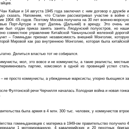
тайцев.
Чан Кайши и 14 августа 1945 года заключил с ним договор о дружбе и
адо сказать. Напомним, что Сталин рассматривал участие в войне с
ие 1904 -05 годов. Поэтому Москва получила на 30 лет военно-морскую
вью Порт-Артуре и порт Далянь (Дальний) в аренду. Это очень не
ам был отдан приказ занять занять Ляодунский полуостров, но наши
ено совместное управление Китайской Чаньчуньской железной дорогой
нкт – Гоминьдан признал независимость внешней Монголии, которую
торой Мировой как раз внутреннюю Монголию, которая была китайской
ьтатно. Делиться властью тот не собирался.
мунисты, мол, это вовсе и не коммунисты, а такие реалисты, местные
переименовать партию, комсомол в одной из провинций успел стать
 – не просто коммунисты, а убежденные марксисты, упорно бьющиеся за
осле Фултонской речи Черчилля началась Холодная война и новая гонка
.
ительства была армия в 4 млн. 300 тыс. человек, у коммунистов втрое
егства гоминьдановцев с материка в 1949-ом правительство получило 4
ередали 1 моторизованную, 4 кавалерийских и 20 пехотных бригад