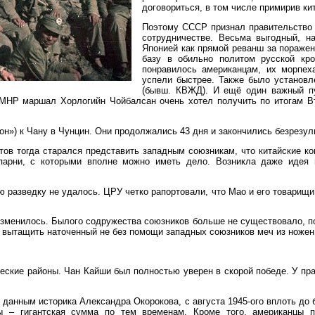
договориться, в том числе примирив ки
Поэтому СССР признал правительство 
сотрудничестве. Весьма выгодный, н
Японией как прямой реванш за поражен
базу в обильно политом русской кро
понравилось американцам, их морпех
успели быстрее. Также было установл
(бывш. КВЖД). И ещё один важный пу
а МНР маршал Хорлогийн Чойбалсан очень хотел получить по итогам В
он») к Чану в Чунцин. Они продолжались 43 дня и закончились безрезул
в тогда старался представить западным союзникам, что китайские ком
 парни, с которыми вполне можно иметь дело. Возникла даже идея 
 разведку не удалось. ЦРУ четко рапортовали, что Мао и его товарищи
 изменилось. Былого содружества союзников больше не существовало, п
а вытащить наточенный не без помощи западных союзников меч из ножен
ские районы. Чан Кайши был полностью уверен в скорой победе. У прав
анным историка Александра Окорокова, с августа 1945-ого вплоть до б
 – гигантская сумма по тем временам. Кроме того, американцы п