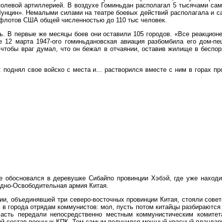
полевой артиллерией. В воздухе Гоминьдан располагал 5 тысячами сам
Чунцин». Немалыми силами на театре боевых действий располагала и с
х флотов США общей численностью до 110 тыс человек.
ь. В первые же месяцы боев они оставили 105 городов. «Все реакцион
е 12 марта 1947-ого гоминьдановская авиация разбомбила его дом-п
 чтобы враг думал, что он бежал в отчаянии, оставив жилище в беспо
: поднял свое войско с места и... растворился вместе с ним в горах п
не обосновался в деревушке Сибайпо провинции Хэбэй, где уже наход
одно-Освободительная армия Китая.
ии, объединявшей три северо-восточных провинции Китая, стояли сове
 в города отрядам коммунистов: мол, пусть потом китайцы разбираются 
асть передали непосредственно местным коммунистическим комитет
й состав военных КПК. Тем самым получился мощный красный плацдарм,