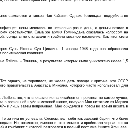
льнее самолетов и танков Чан Кайши». Однако Гоминьдан подрубила не
инфляция: цены менялись по несколько раз в день, а деньги возили в
ному крестьянству. Сама же армия Гоминьдана оказалась колоссом на
й, солдаты не отставали и грабили местное население. Как итог силы
ероя Сунь Ятсена Сун Цинлинь. 1 января 1948 года она образовала
 политическая коалиция.
не Бэйпин – Тянцинь, в результате которых было уничтожено более 1,5
Тот однако, не торопился, не желая дать повода к критике, что СССР
ого правительства Анастаса Микояна, которого часто использовал для
. Любопытно, что впечатление на китайцев он произвел не самое лучше,
ал в роскошной шубе и меховой шапке, получал Мао цитатами из Маркса
я?» и лишь затем попробовал. Мао обиделся и потом во время визита в
Те за ним не успевали. Словом, вел себя как заезжий барин, что было
подали. Но, возможно, именно в этот момент и пробежала черная кошка
а) и конфликт с которой разгорелся в полный рост уже Никите Хрущеве.