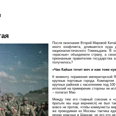
тая
После окончания Второй Мировой Китай
иного конфликта, длившегося куда
националистического Гоминьдана. В 
«красные» объединили страну, а сво
признанным правителем государства за
получилось?
«Чан Кайши точит меч и нам тоже ну
К моменту поражения императорской Яп
крупные портовые города. Компартия 
крупных районов с населением под 100
иллюзий на примирение стороны не исп
– полагал Мао.
Между тем его главный союзник и «с
братьях мы еще вернемся) не был так
вовсе не против, чтобы коммунисты ми
же проводимая из Москвы тактика еди
резню красных в Шанхае, но его это не