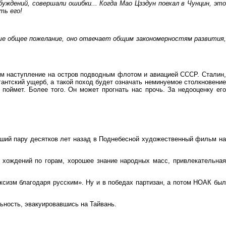
уждений, совершали ошибки... Когда Мао Цзэдун поехал в Чунцин, это
ть его!
ше общее пожелание, оно отвечает общим закономерностям развития,
м наступление на остров подводным флотом и авиацией СССР. Сталин,
гантский ущерб, а такой поход будет означать неминуемое столкновение
оймет. Более того. Он может прогнать нас прочь. За недооценку его
дший пару десятков лет назад в Поднебесной художественный фильм на
т хождений по горам, хорошее знание народных масс, привлекательная
сизм благодаря русским». Ну и в победах партизан, а потом НОАК был
ьность, эвакуировавшись на Тайвань.