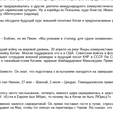
яне придерживались и другие деятели международного коммунистическ
я «армянским купцом». Ну а корейцы из Пхеньяна, куда Анастас Ивано
у «Миткхунен» (задница).
роны обсудили будущий курс внешней политики Китая и предполагаемые
.
 – Бэйпин, он же Пекин. «Мы уезжаем в столицу для сдачи экзаменов»
дший войну на мировой уровень. 20 апреля на реке Янцзы коммунистами
войну Китаю. Многие поддержали это и в США. Советские войска и фло
зашел сотрудник военной разведки и будущий посол КНР в СССР Лю С
и чанкайшистским Китаем, ядерные бомбардировки Маньчжурии, Примор
боимся». Он знал, что подготовка к испытаниям находится на заверша
пал Нанкин, 27 мая – Шанхай, 2 июня – Циндао. Гоминдановское правит
лось нечто неслыханное, четверть земного шара окрашивалась в красн
К: «Если в Европе был МАркс, то почему бы в Китае не быть ЛЮрксу?»
менно занялся самокритикой. Он прямо поставил гостя в тупик, спрос
давил на Мао, чтобы тот поехал на переговоры с Чаном. Лю сказал, что