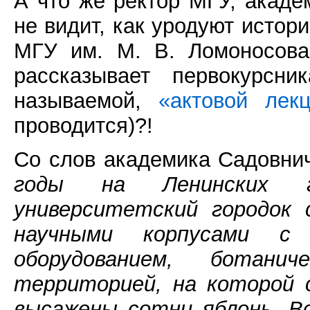
А что же ректор МГУ, акаде
не видит, как уродуют истор
МГУ им. М. В. Ломоносова
рассказывает первокурсн
называемой,
«актовой лек
проводится)?!
Со слов академика Садовнич
годы на Ленинских 
университетский городок 
научными корпусами с
оборудованием, ботанич
территорией, на которой 
высажены сотни яблонь. В