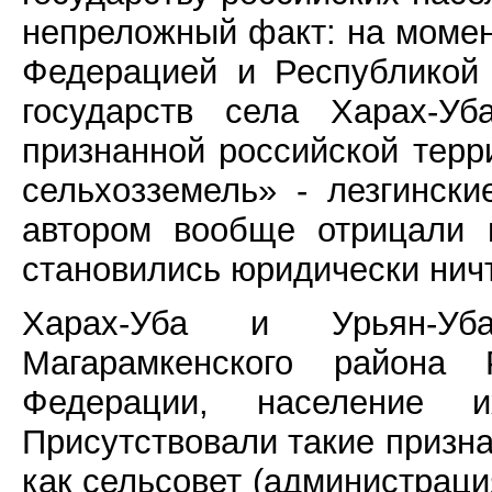
непреложный факт: на момен
Федерацией и Республикой
государств села Харах-У
признанной российской тер
сельхозземель» - лезгинск
автором вообще отрицали 
становились юридически нич
Харах-Уба и Урьян-У
Магарамкенского района 
Федерации, население 
Присутствовали такие призн
как сельсовет (администраци