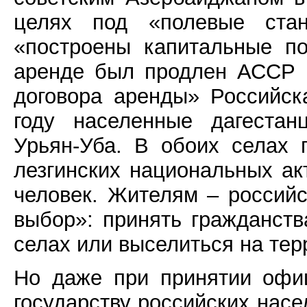
целях под «полевые ста
«построены капитальные по
аренде был продлен АССР н
договора аренды» Российск
году населенные дагестан
Урьян-Уба. В обоих селах 
лезгинских национальных ак
человек. Жителям – россий
выбор»: принять гражданств
селах или выселиться на те
Но даже при принятии офи
государству российских насе