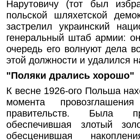
Нарутовичу (тот был избр
польской шляхетской демо
застрелил украинский наци
генеральный штаб армии: он
очередь его волнуют дела в
этой должности и удалился н
"Поляки дрались хорошо"
К весне 1926-ого Польша нах
момента провозглашени
правительств. Была п
обеспечившая злотый зол
обесценившая накопле