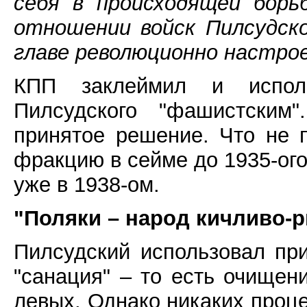
себя в происходящей борь
отношении войск Пилсудско
главе революционно настрое
КПП заклеймил и испол
Пилсудского "фашистским
принятое решение. Что не
фракцию в сейме до 1935-ого
уже в 1938-ом.
"Поляки – народ кичливо-
Пилсудский использовал пр
"санация" – то есть очищен
левых. Однако никаких проце