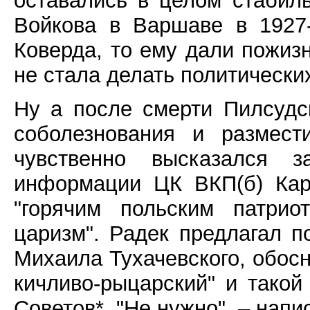
оставались в целом стабил
Войкова в Варшаве в 1927
Коверда, то ему дали пожиз
не стала делать политически
Ну а после смерти Пилсудс
соболезнования и размест
чувственно высказался 
информации ЦК ВКП(б) Карл
"горячим польским патри
царизм". Радек предлагал 
Михаила Тухачевского, обосн
кичливо-рыцарский" и такой
Советов*. "Не нужно", – нап