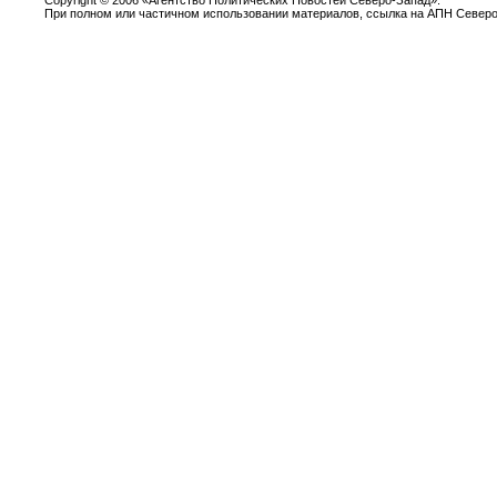
Copyright
©
2006 «Агентство Политических Новостей Северо-Запад».
При полном или частичном использовании материалов, ссылка на АПН Северо