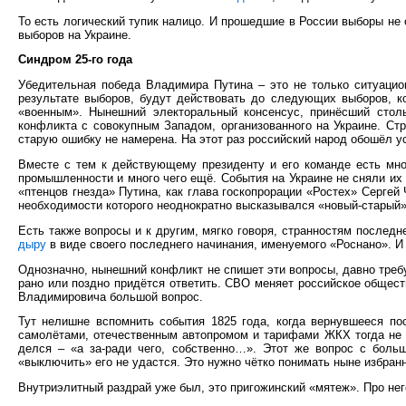
То есть логический тупик налицо. И прошедшие в России выборы не
выборов на Украине.
Синдром 25-го года
Убедительная победа Владимира Путина – это не только ситуацио
результате выборов, будут действовать до следующих выборов, ко
«военным». Нынешний электоральный консенсус, принёсший стол
конфликта с совокупным Западом, организованного на Украине. Стр
старую ошибку не намерена. На этот раз российский народ обошёл у
Вместе с тем к действующему президенту и его команде есть мног
промышленности и много чего ещё. События на Украине не сняли их 
«птенцов гнезда» Путина, как глава госкопрорации «Ростех» Серге
необходимости которого неоднократно высказывался «новый-старый
Есть также вопросы и к другим, мягко говоря, странностям после
дыру
в виде своего последнего начинания, именуемого «Роснано». И
Однозначно, нынешний конфликт не спишет эти вопросы, давно требу
рано или поздно придётся ответить. СВО меняет российское общест
Владимировича большой вопрос.
Тут нелишне вспомнить события 1825 года, когда вернувшееся по
самолётами, отечественным автопромом и тарифами ЖКХ тогда не с
делся – «а за-ради чего, собственно…». Этот же вопрос с боль
«выключить» его не удастся. Это нужно чётко понимать ныне избранн
Внутриэлитный раздрай уже был, это пригожинский «мятеж». Про него