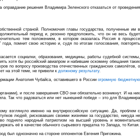
на оправдание решения Владимира Зеленского отказаться от проведения
обственной страной. Полномочия главы государства, полученные им в
должительный период и, резонно предположить, что он не весь будет
ючительно тем положением, в котором оказалась Россия в процессе
 года, помнит свою историю и, судя по итогам голосования, повторять
касается социалки, образования, медицины, работы судебной системы,
Взять хотя бы российский авиапром и набившие оскомину обещания таких
уров по вопросу производства отечественных гражданских самолётов, о
ет на этой теме, не привели к
должному результату
.
формации Анатолия Чубайса, оставившего в России
огромную бюджетну
ганами), и после завершения СВО они обязательно возникнут. И на них
ила. Так что радоваться или нет нынешней победе – это для Владимира
вому взглянуло именно на внутрироссийскую ситуацию. Да, проблем с
тупков людей, рисковавших своими жизнями за государство, никуда не
тво подняло народный патриотизм на высший уровень и моментально
ержать её в качестве обычного сырьевого придатка то Запада, то Китая.
арод был однозначно на стороне оппонентов Евгения Пригожина.