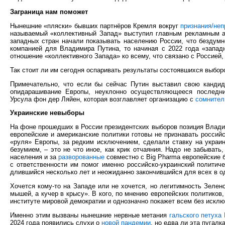
Заграница нам поможет
Нынешние «пляски» бывших партнёров Кремля вокруг
признания/неп
называемый «коллективный Запад» выступил главным рекламным аг
западных стран начали показывать населению России, что бездумн
компанией для Владимира Путина, то начиная с 2022 года «западн
отношение «коллективного Запада» ко всему, что связано с Россией
Так стоит ли им сегодня оспаривать результаты состоявшихся выбо
Примечательно, что если бы сейчас Путин выставил свою кандид
опидарашивание Европы, неуклонно осуществляющееся последн
Урсула фон дер Ляйен, которая возглавляет организацию с
сомнител
Украинские невыборы
На фоне прошедших в России президентских выборов позиция Влад
европейские и американские политики готовы не признавать россий
«руля» Европы, за редким исключением, сделали ставку на украин
безумием, – это не что иное, как крик отчаяния. Надо не забыват
населения и за
разворованные
совместно с Big Pharma европейские б
с ответственности им помог именно российско-украинский политич
длившийся несколько лет и неожиданно закончившийся для всех в од
Хочется кому-то на Западе или не хочется, но легитимность Зеленс
мышей, а кучер в крысу». В кого, по мнению европейских политиков,
институте мировой демократии и однозначно покажет всем без исклю
Именно этим вызваны нынешние нервные метания
гальского петуха
2024 года появились слухи о
новой пандемии
, но едва ли эта пугал