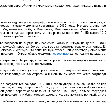
 оставили европейским и украинским псевдо-политикам никакого шанса 
нный международный триумф, но и огромная ответственность перед с
торые по закону должны состояться в 2030 году. Это достаточно про
ь убедительную победу Владимиру Владимировичу, обусловлен искл
ана, прошедшая через события, свершившиеся после 2 (15) марта 1917
словные «грабли» стороной.
о вопросов по внутренней политике, которые никуда не делись. Это 
с текущей повестки, более того, все эти проблемы только усилились. 
й Чемезов и курирующий авиационную отрасль вице-премьер Денис Мант
» президент. Огромнейшие бюджеты,
освоенные
за последние двадцать л
днего времени. Например, возьмем скоропостижный отъезд носителя ин
 много ещё чего можно перечислить.
ющие объяснения (а некоторые - уже и расследования компетентными ор
во, консолидация электората на нынешних выборах это чётко подтверд
сле зарубежных походов 1813-1814 годов дворянское общество по-но
тояло, но ведь и времена были другие. При этом основной смысл пос
шой долей вероятности встанет и после СВО. Ведь сейчас государс
ом президенту и быть готовым сделать Россию поистине великой, а не д
 забыли и причины его скрыты, но ведь он был и нельзя сказать, что н