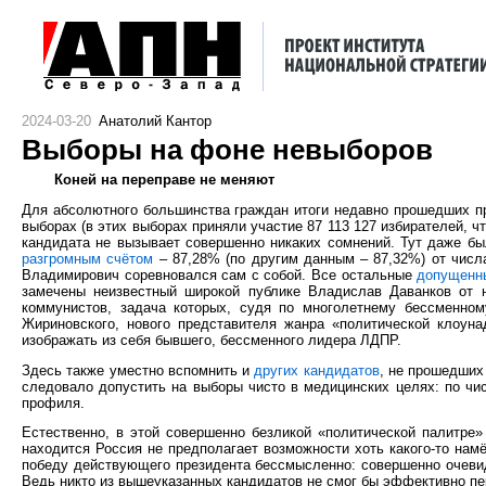
2024-03-20
Анатолий Кантор
Выборы на фоне невыборов
Коней на переправе не меняют
Для абсолютного большинства граждан итоги недавно прошедших п
выборах (в этих выборах приняли участие 87 113 127 избирателей, 
кандидата не вызывает совершенно никаких сомнений. Тут даже 
разгромным счётом
– 87,28% (по другим данным – 87,32%) от числ
Владимирович соревновался сам с собой. Все остальные
допущенн
замечены неизвестный широкой публике Владислав Даванков от 
коммунистов, задача которых, судя по многолетнему бессменном
Жириновского, нового представителя жанра «политической клоун
изображать из себя бывшего, бессменного лидера ЛДПР.
Здесь также уместно вспомнить и
других кандидатов
, не прошедших
следовало допустить на выборы чисто в медицинских целях: по чи
профиля.
Естественно, в этой совершенно безликой «политической палитре
находится Россия не предполагает возможности хоть какого-то намё
победу действующего президента бессмысленно: совершенно очевидн
Ведь никто из вышеуказанных кандидатов не смог бы эффективно пер