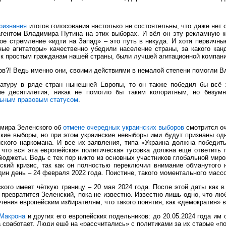
ризнания
итогов голосования настолько не состоятельны, что даже нет 
ентом Владимира Путина на этих выборах. И вёл он эту рекламную ко
ое стремление «идти на Запад» – это путь в никуда. И хотя первичны
ые агитаторы» качественно убедили население страны, за какого кан
, к простым гражданам нашей страны, были лучшей агитационной компан
ров?! Ведь именно они, своими действиями в немалой степени помогли 
атуру в ряде стран нынешней Европы, то он также победил бы всё э
ие десятилетия, никак не помогло бы таким колоритным, но без
ьным правовым статусом
.
имира Зеленского об
отмене очередных украинских выборов
смотрится оч
ские выборы, но при этом украинские невыборы ими будут признаны одн
ского наркомана. И все их заявления, типа «Украина должна победит
ь, что вся эта европейская политическая тусовка должна ещё ответить
юджеты. Ведь с тех пор никто из основных участников глобальной миро
еский кризис, так как он полностью переключил внимание обманутого 
ин день – 24 февраля 2022 года. Поистине, такого моментального масс
кого имеет чёткую границу – 20 мая 2024 года. После этой даты как в
 превратится Зеленский, пока не известно. Известно лишь одно, что лю
чения европейским избирателям, что такого понятия, как «демократия» 
 Макрона
и других его европейских подельников: до 20.05.2024 года им
ка сработает. Люди ещё на «рассчитались» с политиками за их старые «