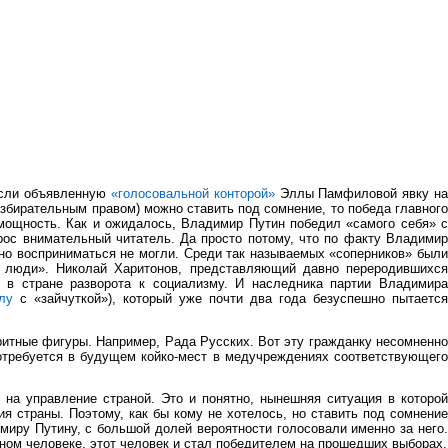
если объявленную
«голосовальной конторой»
Эллы Памфиловой явку н
избирательным правом) можно ставить под сомнение, то победа главного
ощность. Как и ожидалось, Владимир Путин победил «самого себя» 
рос внимательный читатель. Да просто потому, что по факту Владими
но восприниматься не могли. Среди так называемых «соперников» был
 люди». Николай Харитонов, представляющий давно переродившихся
ь в стране разворота к социализму. И наследника партии Владимира
лу
с «зайчуткой»), который уже почти два года безуспешно пытается
ритные фигуры. Например, Рада Русских. Вот эту гражданку несомненн
отребуется в будущем койко-мест в медучреждениях соответствующего
на управление страной. Это и понятно, нынешняя ситуация в которой
я страны. Поэтому, как бы кому не хотелось, но ставить под сомнение
миру Путину, с большой долей вероятности голосовали именно за него.
дном человеке, этот человек и стал победителем на прошедших выборах.