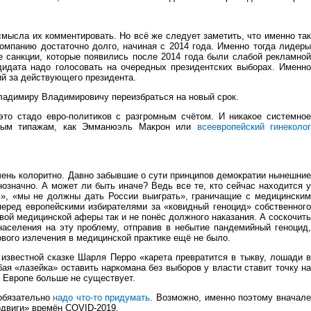
смысла их комментировать. Но всё же следует заметить, что именно та
мпанию достаточно долго, начиная с 2014 года. Именно тогда лидеры
е санкции, которые появились после 2014 года были слабой рекламной
дидата надо голосовать на очередных президентских выборах. Именно
ий за действующего президента.
Владимиру Владимировичу переизбраться на новый срок.
то стадо евро-политиков с разгромным счётом. И никакое системное
умным типажам, как Эмманюэль Макрон или
всеевропейский гинеколо
ень колоритно. Давно забывшие о сути принципов демократии нынешни
означно. А может ли быть иначе? Ведь все те, кто сейчас находится у
ь», «мы не должны дать России выиграть», граничащие с медицинским
 перед европейскими избирателями за «ковидный геноцид» собственного
вой медицинской аферы так и не понёс должного наказания. А соскочит
населения на эту проблему, отправив в небытие пандемийный геноцид,
ового излечения в медицинской практике ещё не было.
 известной сказке Шарля Перро «карета превратится в тыкву, лошади в
бая «лазейка» оставить наркомана без выборов у власти ставит точку на
в Европе больше не существует.
 обязательно
надо что-то придумать
. Возможно, именно поэтому вначал
подвиги» времён COVID-2019.