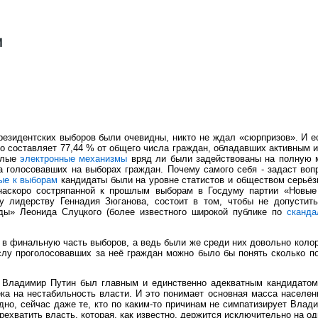
резидентских выборов были очевидны, никто не ждал «сюрпризов». И 
что составляет 77,44 % от общего числа граждан, обладавших активным 
былые
электронные механизмы
вряд ли были задействованы на полную м
а голосовавших на выборах граждан. Почему самого себя - задаст воп
ые к выборам
кандидаты были на уровне статистов и обществом серьёз
наскоро состряпанной к прошлым выборам в Госдуму партии «Новые
у лидерству Геннадия Зюганова, состоит в том, чтобы не допустит
ады» Леонида Слуцкого (более известного широкой публике по
сканда
 в финальную часть выборов, а ведь были же среди них довольно коло
слу проголосовавших за неё граждан можно было бы понять сколько п
» Владимир Путин был главным и единственно адекватным кандидатом 
ка на нестабильность власти. И это понимает основная масса населени
о, сейчас даже те, кто по каким-то причинам не симпатизирует Влади
ехватить власть, которая, как известно, держится исключительно на о