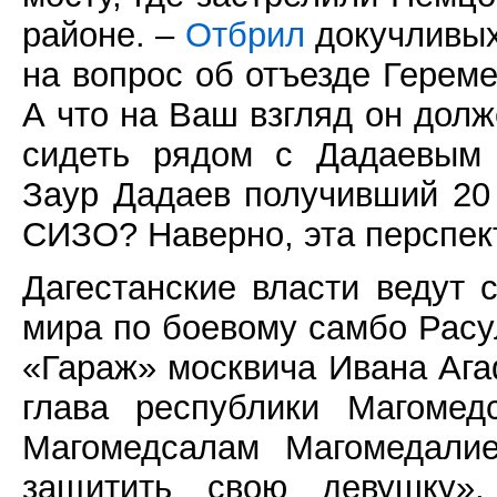
районе. –
Отбрил
докучливых
на вопрос об отъезде Герем
А что на Ваш взгляд он дол
сидеть рядом с Дадаевым 
Заур Дадаев получивший 20 
СИЗО? Наверно, эта перспек
Дагестанские власти ведут 
мира по боевому самбо Расу
«Гараж» москвича Ивана Аг
глава республики Магомед
Магомедсалам Магомедалие
защитить свою девушку»