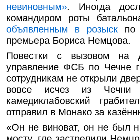
невиновным»
. Иногда дос
командиром роты батальон
объявленным в розыск
по 
премьера Бориса Немцова.
Повестки с вызовом на д
управление ФСБ по Чечне 
сотрудникам не открыли двер
вовсе исчез из Чечни 
камедиклабовский грабите
отправил в Монако за казённ
«Он не виноват, он не был 
мосту, где застрелили Немцо