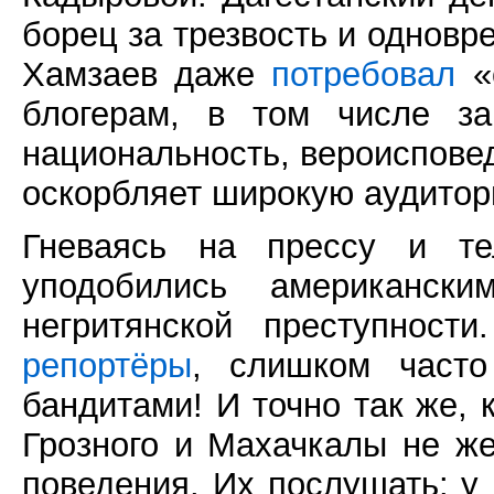
борец за трезвость и однов
Хамзаев даже
потребовал
«
блогерам, в том числе за
национальность, вероисповед
оскорбляет широкую аудитор
Гневаясь на прессу и те
уподобились американск
негритянской преступност
репортёры
, слишком част
бандитами! И точно так же, 
Грозного и Махачкалы не же
поведения. Их послушать: у 