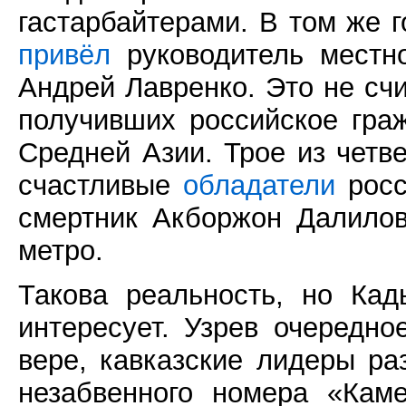
гастарбайтерами. В том же г
привёл
руководитель местн
Андрей Лавренко. Это не сч
получивших российское гра
Средней Азии. Трое из четв
счастливые
обладатели
росс
смертник Акборжон Далило
метро.
Такова реальность, но Ка
интересует. Узрев очередно
вере, кавказские лидеры ра
незабвенного номера «Ка