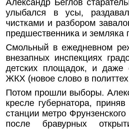
Александр Беглов старател
улыбался в усы, раздава
чистками и разбором завало
предшественника и земляка п
Смольный в ежедневном ре
внезапных инспекциях град
детских площадок, и даже
ЖКХ (новое слово в политтех
Потом прошли выборы. Алекс
кресле губернатора, приняв
станции метро Фрунзенского 
после бравурных откр