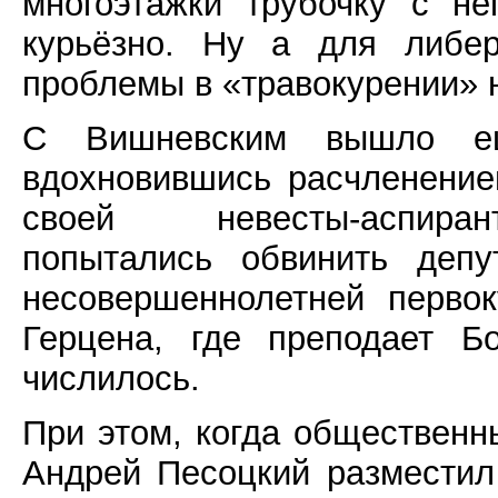
многоэтажки трубочку с н
курьёзно. Ну а для либер
проблемы в «травокурении» н
С Вишневским вышло е
вдохновившись расчленени
своей невесты-аспирант
попытались обвинить депу
несовершеннолетней перво
Герцена, где преподает Б
числилось.
При этом, когда общественн
Андрей Песоцкий разместил 