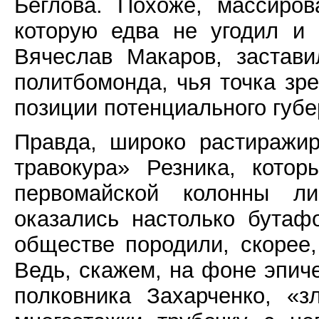
Беглова. Похоже, массиро
которую едва не угодил и 
Вячеслав Макаров, застави
политбомонда, чья точка зре
позиции потенциального губе
Правда, широко растиражир
травокура» Резника, кото
первомайской колонны ли
оказались настолько бутаф
обществе породили, скорее,
Ведь, скажем, на фоне эпич
полковника Захарченко, «