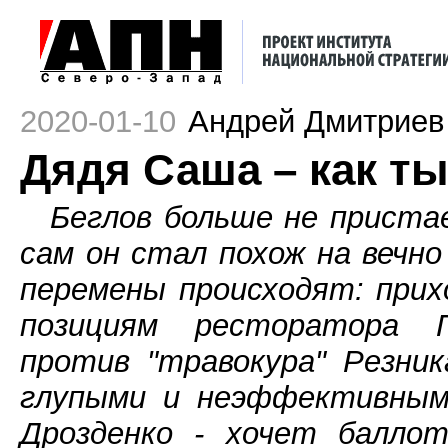
2020-01-10
Андрей Дмитриев
Дядя Саша – как ты
Беглов больше не приста
сам он стал похож на вечн
перемены происходят: при
позициям ресторатора П
против "травокура" Резни
глупыми и неэффективными
Дрозденко - хочет баллот