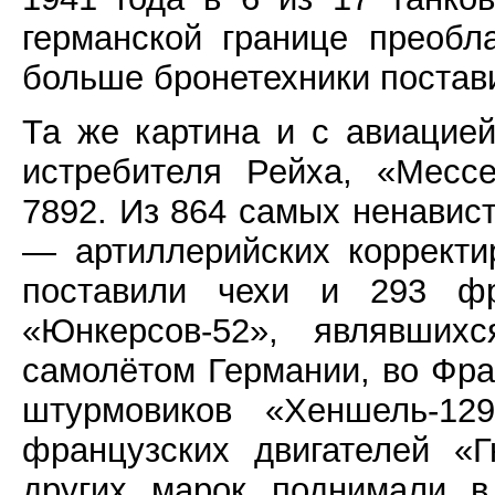
германской границе преобл
больше бронетехники постав
Та же картина и с авиацией
истребителя Рейха, «Месс
7892. Из 864 самых ненавис
— артиллерийских корректи
поставили чехи и 293 ф
«Юнкерсов-52», являвшихс
самолётом Германии, во Фра
штурмовиков «Хеншель-1
французских двигателей «
других марок поднимали в