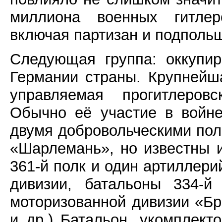
миллиона военных гитлеро
включая партизан и подполь
Следующая группа: оккупи
Германии страны. Крупнейш
управляемая прогитлеро
Обычно её участие в войне
двумя добровольческими по
«Шарлемань», но известны и
361-й полк и один артиллери
дивизии, батальоны 334-й
моторизованной дивизии «Бр
и др.) Батальон, укомплек