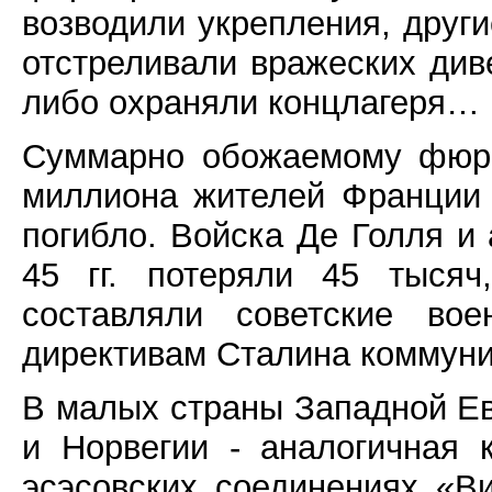
возводили укрепления, други
отстреливали вражеских див
либо охраняли концлагеря…
Суммарно обожаемому фюре
миллиона жителей Франции 
погибло. Войска Де Голля и 
45 гг. потеряли 45 тыся
составляли советские во
директивам Сталина коммуни
В малых страны Западной Ев
и Норвегии - аналогичная 
эсэсовских соединениях «В