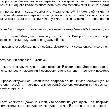
территории батальона есть церковь, в казарме, в расположении на
ремя. Ни одного коллективного религиозного мероприятия я не наблюда
и» противника — сумели выманить украинскую БМП и сжечь её из крупн
ью легко. Им оказали первую помощь, а как только стрельба кончилась, 
ом, и тем самым отвлёкший большую часть огня на себя. Танковая перес
е не было, однако, как правило, в каждый выезд было 1-2-3 раненых, в
 отсутствуют. Молодых ополченцев отсутствие Интернета огорчает го
ко таких оказий случалось и в дальнейшем.
н недавно освобождённого посёлка Металлист. К сожалению, никого не 
наступлении севернее Луганска.
зжаем на нескольких бронетранспортёров. В батальоне «Заря» принято 
 ополченцев и населения Новороссии очень сильны — вопреки некотор
окировав окружённое украинское подразделение. Видел сожжённую б
ился, что война — это постоянное рытьё окопов, которыми ты не воспол
вырытом другими.
естные жители даже не знали, что ополчение уже здесь. Так, наприме
 ним вежливо поговорили, объяснили, кто мы. Было ясно, что это прос