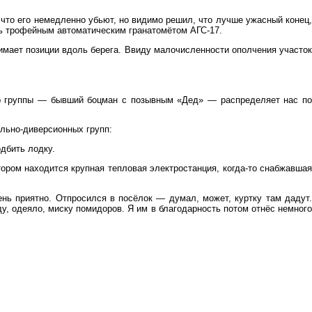
что его немедленно убьют, но видимо решил, что лучше ужасный конец,
ась трофейным автоматическим гранатомётом АГС-17.
имает позиции вдоль берега. Ввиду малочисленности ополчения участок
ир группы — бывший боцман с позывным «Дед» — распределяет нас по
льно-диверсионных групп:
одбить лодку.
тором находится крупная тепловая электростанция, когда-то снабжавшая
нь приятно. Отпросился в посёлок — думал, может, куртку там дадут.
, одеяло, миску помидоров. Я им в благодарность потом отнёс немного