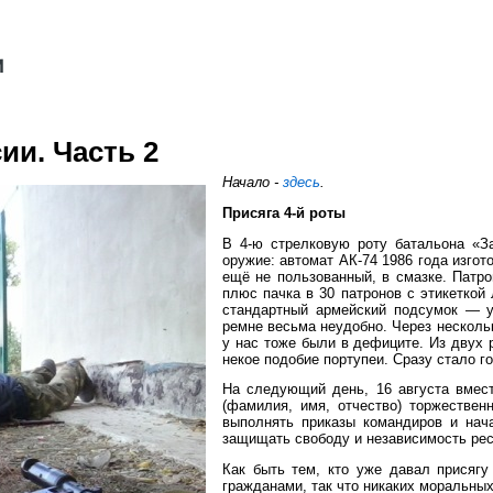
ии. Часть 2
Начало -
здесь
.
Присяга 4-й роты
В 4-ю стрелковую роту батальона «За
оружие: автомат АК-74 1986 года изгот
ещё не пользованный, в смазке. Патр
плюс пачка в 30 патронов с этикеткой 
стандартный армейский подсумок — ув
ремне весьма неудобно. Через несколь
у нас тоже были в дефиците. Из двух
некое подобие портупеи. Сразу стало г
На следующий день, 16 августа вмест
(фамилия, имя, отчество) торжествен
выполнять приказы командиров и нач
защищать свободу и независимость респ
Как быть тем, кто уже давал присяг
гражданами, так что никаких моральных