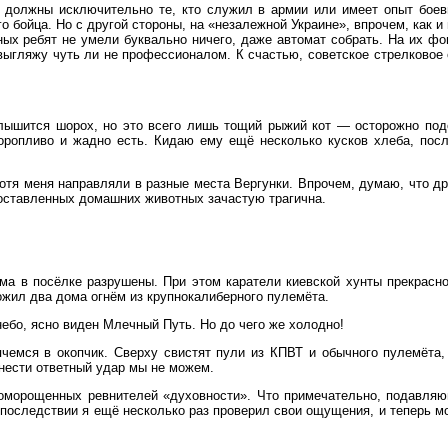
с должны исключительно те, кто служил в армии или имеет опыт боев
о бойца. Но с другой стороны, на «незалежной Украине», впрочем, как 
ых ребят не умели буквально ничего, даже автомат собрать. На их фо
выгляжу чуть ли не профессионалом. К счастью, советское стрелковое
слышится шорох, но это всего лишь тощий рыжий кот — осторожно под
торопливо и жадно есть. Кидаю ему ещё несколько кусков хлеба, по
тя меня направляли в разные места Вергунки. Впрочем, думаю, что др
 оставленных домашних животных зачастую трагична.
а в посёлке разрушены. При этом каратели киевской хунты прекрасно 
ожил два дома огнём из крупнокалиберного пулемёта.
небо, ясно виден Млечный Путь. Но до чего же холодно!
ячемся в окопчик. Сверху свистят пули из КПВТ и обычного пулемёта,
анести ответный удар мы не можем.
доморощенных ревнителей «духовности». Что примечательно, подавляю
оследствии я ещё несколько раз проверил свои ощущения, и теперь мог