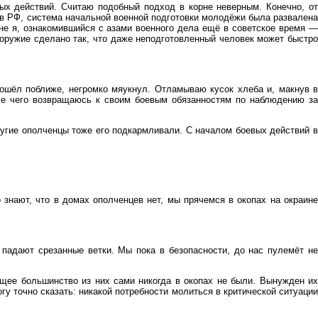
ых действий. Считаю подобный подход в корне неверным. Конечно, от
и в РФ, система начальной военной подготовки молодёжи была развалена
не я, ознакомившийся с азами военного дела ещё в советское время —
 оружие сделано так, что даже неподготовленный человек может быстро
ошёл поближе, негромко мяукнул. Отламываю кусок хлеба и, макнув в
сле чего возвращаюсь к своим боевым обязанностям по наблюдению за
угие ополченцы тоже его подкармливали. С началом боевых действий в
знают, что в домах ополченцев нет, мы прячемся в окопах на окраине
 падают срезанные ветки. Мы пока в безопасности, до нас пулемёт не
щее большинство из них сами никогда в окопах не были. Вынужден их
у точно сказать: никакой потребности молиться в критической ситуации