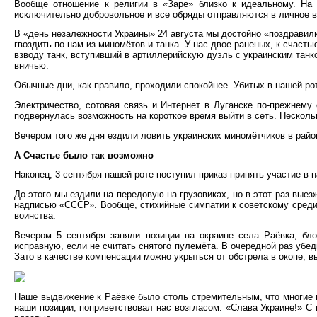
Вообще отношение к религии в «Заре» близко к идеальному. На 
исключительно добровольное и все обряды отправляются в личное в
В «день незалежности Украины» 24 августа мы достойно «поздравил
гвоздить по нам из миномётов и танка. У нас двое раненых, к счаст
взводу танк, вступивший в артиллерийскую дуэль с украинским танк
вничью.
Обычные дни, как правило, проходили спокойнее. Убитых в нашей рот
Электричество, сотовая связь и Интернет в Луганске по-прежнему
подвернулась возможность на короткое время выйти в сеть. Несколь
Вечером того же дня ездили ловить украинских миномётчиков в райо
А Счастье было так возможно
Наконец, 3 сентября нашей роте поступил приказ принять участие в 
До этого мы ездили на передовую на грузовиках, но в этот раз вые
надписью «СССР». Вообще, стихийные симпатии к советскому среди
воинства.
Вечером 5 сентября заняли позиции на окраине села Раёвка, бл
исправную, если не считать снятого пулемёта. В очередной раз убед
Зато в качестве компенсации можно укрыться от обстрела в окопе, 
Наше выдвижение к Раёвке было столь стремительным, что многие м
наши позиции, поприветствовал нас возгласом: «Слава Украине!» С