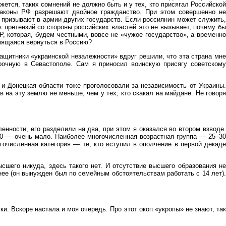
ажется, таких сомнений не должно быть и у тех, кто присягал Российской
законы РФ разрешают двойное гражданство. При этом совершенно не
 призывают в армии других государств. Если россиянин может служить,
х претензий со стороны российских властей это не вызывает, почему бы
, которая, будем честными, вовсе не «чужое государство», а временно
емящаяся вернуться в Россию?
ащитники «украинской незалежности» вдруг решили, что эта страна мне
рочную в Севастополе. Сам я приносил воинскую присягу советскому
 и Донецкая области тоже проголосовали за независимость от Украины.
в на эту землю не меньше, чем у тех, кто скакал на майдане. Не говоря
нности, его разделили на два, при этом я оказался во втором взводе.
20 — очень мало. Наиболее многочисленная возрастная группа — 25–30
гочисленная категория — те, кто вступил в ополчение в первой декаде
сшего никуда, здесь такого нет. И отсутствие высшего образования не
ее (он вынужден был по семейным обстоятельствам работать с 14 лет).
и. Вскоре настала и моя очередь. Про этот окоп «укропы» не знают, так