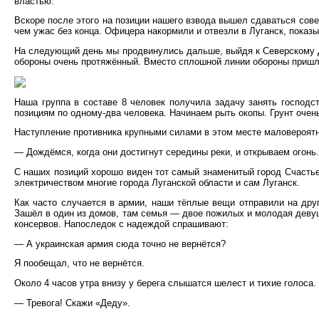
властью.
Вскоре после этого на позиции нашего взвода вышел сдаваться сов
чем ужас без конца. Офицера накормили и отвезли в Луганск, показ
На следующий день мы продвинулись дальше, выйдя к Северскому До
обороны очень протяжённый. Вместо сплошной линии обороны пришл
Наша группа в составе 8 человек получила задачу занять госпо
позициям по одному-два человека. Начинаем рыть окопы. Грунт оче
Наступление противника крупными силами в этом месте маловероят
— Дождёмся, когда они достигнут середины реки, и открываем огонь.
С наших позиций хорошо виден тот самый знаменитый город Счастье,
электричеством многие города Луганской области и сам Луганск.
Как часто случается в армии, наши тёплые вещи отправили на друг
Зашёл в один из домов, там семья — двое пожилых и молодая девуш
консервов. Напоследок с надеждой спрашивают:
— А украинская армия сюда точно не вернётся?
Я пообещал, что не вернётся.
Около 4 часов утра внизу у берега слышатся шелест и тихие голоса.
— Тревога! Скажи «Деду».