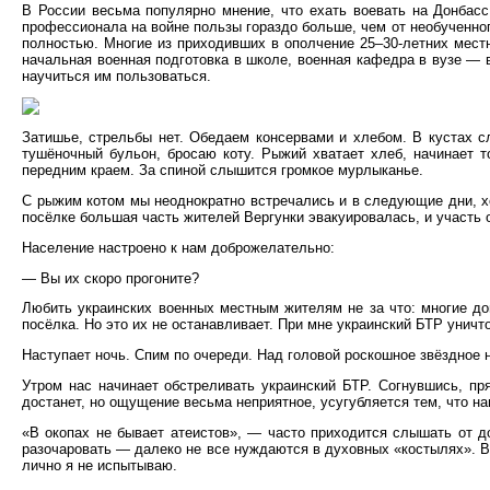
В России весьма популярно мнение, что ехать воевать на Донбас
профессионала на войне пользы гораздо больше, чем от необученног
полностью. Многие из приходивших в ополчение 25–30-летних местн
начальная военная подготовка в школе, военная кафедра в вузе — 
научиться им пользоваться.
Затишье, стрельбы нет. Обедаем консервами и хлебом. В кустах 
тушёночный бульон, бросаю коту. Рыжий хватает хлеб, начинает 
передним краем. За спиной слышится громкое мурлыканье.
С рыжим котом мы неоднократно встречались и в следующие дни, хо
посёлке большая часть жителей Вергунки эвакуировалась, и участь
Население настроено к нам доброжелательно:
— Вы их скоро прогоните?
Любить украинских военных местным жителям не за что: многие дом
посёлка. Но это их не останавливает. При мне украинский БТР уничт
Наступает ночь. Спим по очереди. Над головой роскошное звёздное 
Утром нас начинает обстреливать украинский БТР. Согнувшись, пр
достанет, но ощущение весьма неприятное, усугубляется тем, что н
«В окопах не бывает атеистов», — часто приходится слышать от 
разочаровать — далеко не все нуждаются в духовных «костылях». Вп
лично я не испытываю.