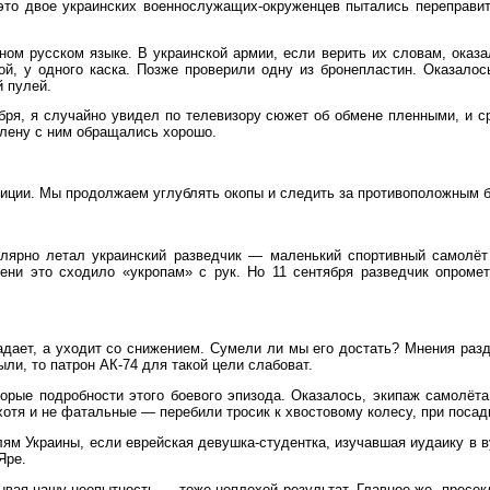
это двое украинских военнослужащих-окруженцев пытались переправит
ном русском языке. В украинской армии, если верить их словам, оказ
й, у одного каска. Позже проверили одну из бронепластин. Оказалос
 пулей.
ря, я случайно увидел по телевизору сюжет об обмене пленными, и ср
 плену с ним обращались хорошо.
иции. Мы продолжаем углублять окопы и следить за противоположным бе
улярно летал украинский разведчик — маленький спортивный самолёт
ни это сходило «укропам» с рук. Но 11 сентября разведчик опромет
адает, а уходит со снижением. Сумели ли мы его достать? Мнения раз
ыли, то патрон АК-74 для такой цели слабоват.
орые подробности этого боевого эпизода. Оказалось, экипаж самолёта
отя и не фатальные — перебили тросик к хвостовому колесу, при посад
м Украины, если еврейская девушка-студентка, изучавшая иудаику в в
Яре.
тывая нашу неопытность — тоже неплохой результат. Главное же, пресе