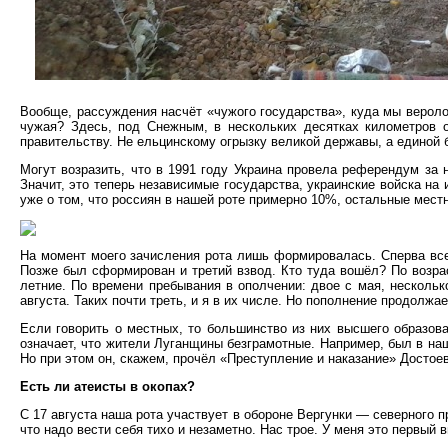
Вообще, рассуждения насчёт «чужого государства», куда мы веролом
чужая? Здесь, под Снежным, в нескольких десятках километров 
правительству. Не ельцинскому огрызку великой державы, а единой 
Могут возразить, что в 1991 году Украина провела референдум за 
Значит, это теперь независимые государства, украинские войска на 
уже о том, что россиян в нашей роте примерно 10%, остальные мест
На момент моего зачисления рота лишь формировалась. Сперва все 
Позже был сформирован и третий взвод. Кто туда вошёл? По возра
летние. По времени пребывания в ополчении: двое с мая, нескольк
августа. Таких почти треть, и я в их числе. Но пополнение продолжа
Если говорить о местных, то большинство из них высшего образован
означает, что жители Луганщины безграмотные. Например, был в наш
Но при этом он, скажем, прочёл «Преступление и наказание» Достоевс
Есть ли атеисты в окопах?
С 17 августа наша рота участвует в обороне Вергунки — северного п
что надо вести себя тихо и незаметно. Нас трое. У меня это первый