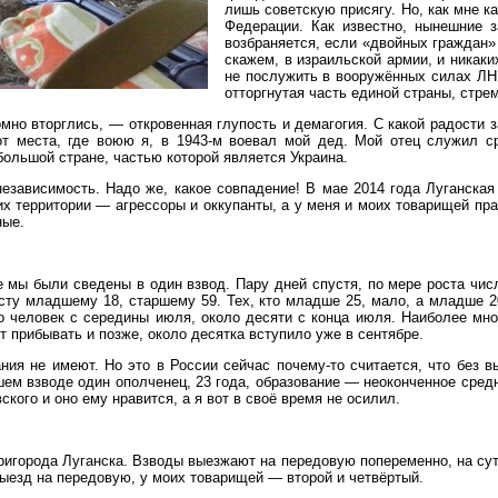
лишь советскую присягу. Но, как мне к
Федерации. Как известно, нынешние 
возбраняется, если «двойных граждан»
скажем, в израильской армии, и никаки
не послужить в вооружённых силах ЛНР
отторгнутая часть единой страны, стр
но вторглись, — откровенная глупость и демагогия. С какой радости з
от места, где воюю я, в 1943-м воевал мой дед. Мой отец служил с
большой стране, частью которой является Украина.
независимость. Надо же, какое совпадение! В мае 2014 года Луганская
их территории — агрессоры и оккупанты, а у меня и моих товарищей пра
ные.
мы были сведены в один взвод. Пару дней спустя, по мере роста числе
сту младшему 18, старшему 59. Тех, кто младше 25, мало, а младше 
о человек с середины июля, около десяти с конца июля. Наиболее мно
ет прибывать и позже, около десятка вступило уже в сентябре.
ия не имеют. Но это в России сейчас почему-то считается, что без вы
ем взводе один ополченец, 23 года, образование — неоконченное средн
кого и оно ему нравится, а я вот в своё время не осилил.
ригорода Луганска. Взводы выезжают на передовую попеременно, на сутк
 выезд на передовую, у моих товарищей — второй и четвёртый.