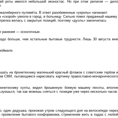
шей роты имелся небольшой иконостас. Но при этом религия — дело
л.
окалиберного пулемёта. В ответ разобиженные «укропы» начинают
на «скорой» увезли в город, в больницу. Сильно помог приданный нашему
трелка велась с закрытых позиций, поэтому «дуэль» закончилась
се ранения — осколочные.
раздо больше, чем остальные бытовые трудности. Лишь 30 августа мне
поймали.
вешать на бронетехнику маленький красный флажок с советским гербом и
ым СМИ, пытающимся нарисовать картинку православно-монархического
ронетехнику хунты, видел брошенную боевую машину пехоты, вполне
ьзуешься, так как можешь сняться с позиции уже через несколько часов.
р, один дедушка, проезжая утром следующего дня на велосипеде через
то проявление бытового конформизма, стремление жить в ладах с любой