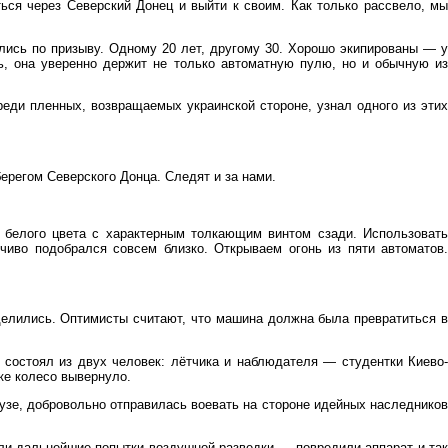
ься через Северский Донец и выйти к своим. Как только рассвело, мы
ались по призыву. Одному 20 лет, другому 30. Хорошо экипированы — у
ь, она уверенно держит не только автоматную пулю, но и обычную из
еди пленных, возвращаемых украинской стороне, узнал одного из этих
регом Северского Донца. Следят и за нами.
 белого цвета с характерным толкающим винтом сзади. Использовать
чиво подобрался совсем близко. Открываем огонь из пяти автоматов.
делились. Оптимисты считают, что машина должна была превратиться в
 состоял из двух человек: лётчика и наблюдателя — студентки Киево-
ке колесо вывернуло.
узе, добровольно отправилась воевать на стороне идейных наследников
кли дальнейшие попытки воздушной разведки — повредили аппарат и так