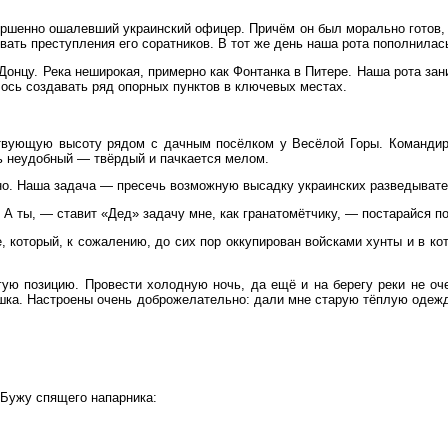
ершенно ошалевший украинский офицер. Причём он был морально готов, 
ывать преступления его соратников. В тот же день наша рота пополнил
нцу. Река неширокая, примерно как Фонтанка в Питере. Наша рота зан
ось создавать ряд опорных пунктов в ключевых местах.
дствующую высоту рядом с дачным посёлком у Весёлой Горы. Команд
нь неудобный — твёрдый и пачкается мелом.
но. Наша задача — пресечь возможную высадку украинских разведывате
 А ты, — ставит «Дед» задачу мне, как гранатомётчику, — постарайся п
 который, к сожалению, до сих пор оккупирован войсками хунты и в ко
ую позицию. Провести холодную ночь, да ещё и на берегу реки не оче
ка. Настроены очень доброжелательно: дали мне старую тёплую одежду
 Бужу спящего напарника: