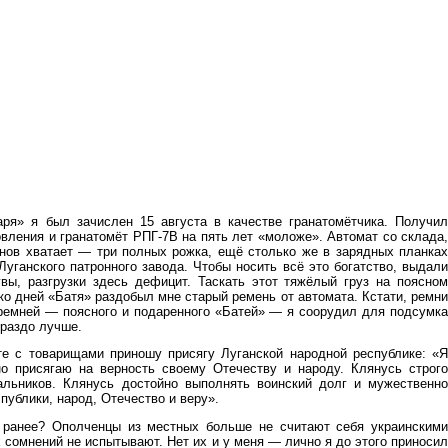
ря» я был зачислен 15 августа в качестве гранатомётчика. Получил
овления и гранатомёт РПГ-7В на пять лет «моложе». Автомат со склада,
онов хватает — три полных рожка, ещё столько же в зарядных планках
Луганского патронного завода. Чтобы носить всё это богатство, выдали
ы, разгрузки здесь дефицит. Таскать этот тяжёлый груз на поясном
ко дней «Батя» раздобыл мне старый ремень от автомата. Кстати, ремни
 ремней — поясного и подаренного «Батей» — я соорудил для подсумка
ораздо лучше.
е с товарищами приношу присягу Луганской народной республике: «Я
но присягаю на верность своему Отечеству и народу. Клянусь строго
альников. Клянусь достойно выполнять воинский долг и мужественно
ублики, народ, Отечество и веру».
у ранее? Ополченцы из местных больше не считают себя украинскими
 сомнений не испытывают. Нет их и у меня — лично я до этого приносил