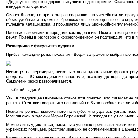
«Дед» уже в курсе и держит ситуацию под контролем. Оказалось, 
вынудили их сдаться.
Оба из Львова, но при этом разговаривают на чистейшем литератур
обоих удобные и надёжные бронежилеты, совмещённые с разгрузко
пулемёта Калашникова, и пробивается лишь бронебойной пулемётной
Пленных накормили и передали командованию. Позже, в конце октяб
ребят. Причём в разговоре с корреспондентом он подтвердил, что в
Разведчица с факультета иудаики
Прибыл командир роты, похвалил «Деда» за грамотно выбранные поз
Несмотря на перемирие, несколько дней вдоль линии фронта рег
средства ПВО командование запретило, поэтому до поры до време
Самолётик резко разворачивается.
— Сбили! Падает!
Увы, в следующее мгновение становится понятно, что самолёт не п
решето. Скептики говорят, что попаданий не было вообще, а если и б
Позже из ролика, выложенного на ютубе, мне удалось узнать некот
Могилянской академии Марии Берлинской. И попадания у нас были, х
Можно лишь удивляться, насколько успешно промывают мозги жителя
украинских полицаев, расстреливавших её соплеменников в Бабьем 
Конечно, жаль, что самолёт не сбили, но и наличие попаданий, учи