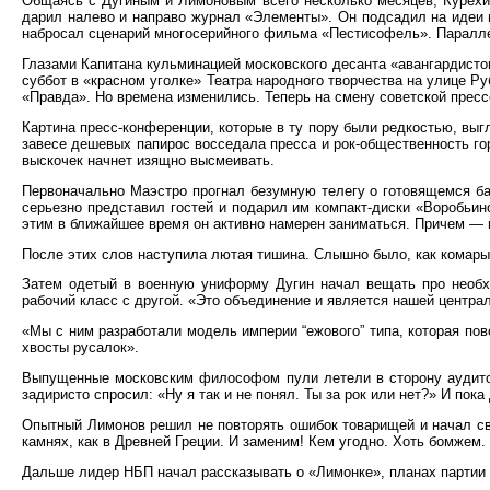
Общаясь с Дугиным и Лимоновым всего несколько месяцев, Курехин
дарил налево и направо журнал «Элементы». Он подсадил на идеи 
набросал сценарий многосерийного фильма «Пестисофель». Паралле
Глазами Капитана кульминацией московского десанта «авангардистов
суббот в «красном уголке» Театра народного творчества на улице Ру
«Правда». Но времена изменились. Теперь на смену советской прес
Картина пресс-конференции, которые в ту пору были редкостью, вы
завесе дешевых папирос восседала пресса и рок-общественность гор
выскочек начнет изящно высмеивать.
Первоначально Маэстро прогнал безумную телегу о готовящемся бал
серьезно представил гостей и подарил им компакт-диски «Воробьин
этим в ближайшее время он активно намерен заниматься. Причем — 
После этих слов наступила лютая тишина. Слышно было, как комары
Затем одетый в военную униформу Дугин начал вещать про необхо
рабочий класс с другой. «Это объединение и является нашей центра
«Мы с ним разработали модель империи “ежового” типа, которая пов
хвосты русалок».
Выпущенные московским философом пули летели в сторону аудитори
задиристо спросил: «Ну я так и не понял. Ты за рок или нет?» И по
Опытный Лимонов решил не повторять ошибок товарищей и начал сво
камнях, как в Древней Греции. И заменим! Кем угодно. Хоть бомжем.
Дальше лидер НБП начал рассказывать о «Лимонке», планах партии 