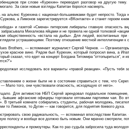
ебенщиков при слове «Курехин» переводил разговор на другую тему. 
омогало. За свои новые взгляды Капитан боролся насмерть.
а альянс Курехина с национал-большевиками будет непросто. Тогда ник
Суркова, а Лимонов зарегистрируется «ВКонтакте» и станет героем кни
обода» и газетой «Смена» питерские либералы главную опасность ви
 забрасывала Михалкова яйцами и не провела ни одной толковой «акции
ская общественность «встала на дыбы». Для людей, воспитанных при
выглядели устрашающими. Поэтому отношение местной интеллигенции к 
lues Brothers, — вспоминает журналист Сергей Чернов. — Организатор
ое красное вино. Рядом был Курехин, который попросил вина, а Ипато
орый сказал, что едет на концерт Богдана Титомира “оттопыриться”, и и
ится?”»
продолжал исследовать все варианты «правой реакции». «Пусть тебя 
ставлением о жизни были не в состоянии справиться с тем, что Серега
 — Мало того, они чувствовали опасность, исходящую от него».
мущало. Для активистов НБП Сергей арендовал подвальное помещение,
, бывшие афганские офицеры торговали оптовыми партиями чая. Во вт
». В третьей комнате собирались студенты, рабочая молодежь, писате
и то Лимонов, то Дугин — как говорится, для поднятия боевого духа.
нстрировать свою радикальность, — вспоминал впоследствии Капитан.
новую полосу и вообще все должно быть новым. Они мрачно смотрели, п
рреспонденты и промоутеры. Как-то раз судьба забросила туда молодо