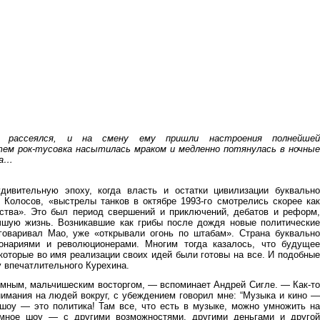
о рассеялся, и на смену ему пришли настроения полнейшей
тем рок-тусовка насытилась мраком и медленно потянулась в ночные
ва…
дивительную эпоху, когда власть и остатки цивилизации буквально
 Колосов, «выстрелы танков в октябре 1993-го смотрелись скорее как
йства». Это был период свершений и приключений, дебатов и реформ,
чшую жизнь. Возникавшие как грибы после дождя новые политические
говаривал Мао, уже «открывали огонь по штабам». Страна буквально
онариями и революционерами. Многим тогда казалось, что будущее
оторые во имя реализации своих идей были готовы на все. И подобные
у впечатлительного Курехина.
омным, мальчишеским восторгом, — вспоминает Андрей Сигле. — Как-то
нимания на людей вокруг, с убеждением говорил мне: “Музыка и кино —
шоу — это политика! Там все, что есть в музыке, можно умножить на
омное шоу — с другими возможностями, другими деньгами и другой