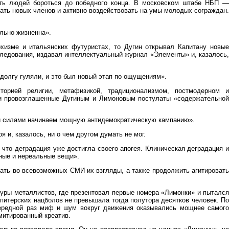
сть людей бороться до победного конца. В московском штабе НБП —
ать новых членов и активно воздействовать на умы молодых сограждан.
ально жизненна».
хизме и итальянских футуристах, то Дугин открывал Капитану новые
ледования, издавал интеллектуальный журнал «Элементы» и, казалось,
одолгу гуляли, и это был новый этап по ощущениям».
торией религии, метафизикой, традиционализмом, постмодерном и
дни провозглашенные Дугиным и Лимоновым постулаты «содержательной
еми силами начинаем мощную антидемократическую кампанию».
и, казалось, ни о чем другом думать не мог.
 что деградация уже достигла своего апогея. Клиническая деградация и
нные и нереальные вещи».
вать во всевозможных СМИ их взгляды, а также продолжить агитировать
уры металлистов, где презентовал первые номера «Лимонки» и пытался
питерских нацболов не превышала тогда полутора десятков человек. По
чередной раз миф и шум вокруг движения оказывались мощнее самого
митированный креатив.