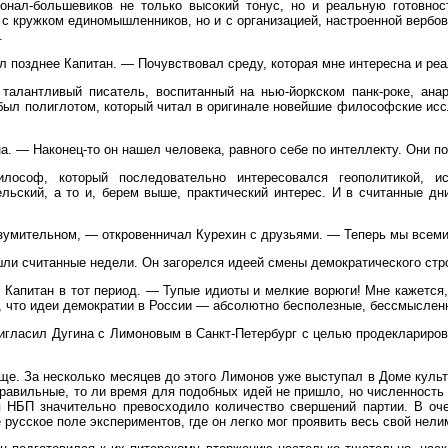
онал-большевиков не только высокий тонус, но и реальную готовно
с кружком единомышленников, но и с организацией, настроенной вербов
.
ил позднее Капитан. — Почувствовал среду, которая мне интересна и ре
алантливый писатель, воспитанный на нью-йоркском панк-роке, анар
был полиглотом, который читал в оригинале новейшие философские исс
. — Наконец-то он нашел человека, равного себе по интеллекту. Они п
лософ, который последовательно интересовался геополитикой, ис
ельский, а то и, берем выше, практический интерес. И в считанные 
вразумительном, — откровенничал Курехин с друзьями. — Теперь мы вс
и считанные недели. Он загорелся идеей смены демократического строя 
л Капитан в тот период. — Тупые идиоты и мелкие ворюги! Мне кажется,
ет, что идеи демократии в России — абсолютно бесполезные, бессмысле
пригласил Дугина с Лимоновым в Санкт-Петербург с целью продеклариро
е. За несколько месяцев до этого Лимонов уже выступал в Доме культ
равильные, то ли время для подобных идей не пришло, но численность 
ия НБП значительно превосходило количество свершений партии. В о
русское поле экспериментов, где он легко мог проявить весь свой нели