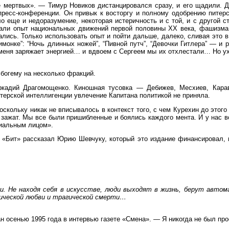
мертвых». — Тимур Новиков дистанцировался сразу, и его щадили. Ду
у пресс-конференции. Он привык к восторгу и полному одобрению пите
ыло еще и недоразумение, некоторая истеричность и с той, и с другой
ивали опыт национальных движений первой половины ХХ века, фашизма
рались. Только использовать опыт и пойти дальше, далеко, сливая это
имонке”: “Ночь длинных ножей”, “Пивной путч”, “Девочки Гитлера” — и
 меня заряжает энергией… и вдвоем с Сергеем мы их отхлестали… Но ух
 богему на несколько фракций.
кадий Драгомощенко. Киношная тусовка — Дебижев, Месхиев, Карав
итерской интеллигенции увлечение Капитана политикой не приняла.
скольку никак не вписывалось в контекст того, с чем Курехин до этого
 зажат. Мы все были пришибленные и боялись каждого мента. И у нас в
циальным лицом».
ла «Бит» рассказал Юрию Шевчуку, который это издание финансировал, 
и. Не находя себя в искусстве, люди выходят в жизнь, берут авто
гической любви и трагической смерти…
 осенью 1995 года в интервью газете «Смена». — Я никогда не был пр