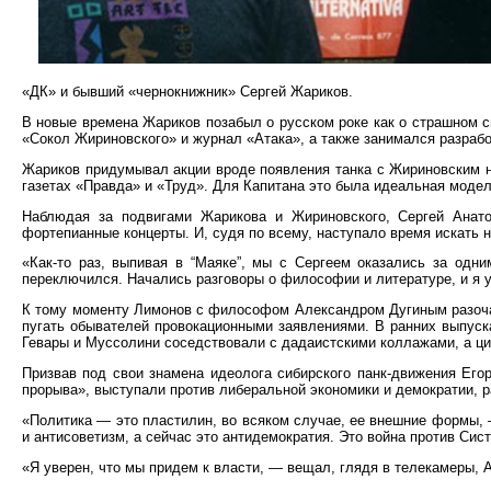
«ДК» и бывший «чернокнижник» Сергей Жариков.
В новые времена Жариков позабыл о русском роке как о страшном с
«Сокол Жириновского» и журнал «Атака», а также занимался разра
Жариков придумывал акции вроде появления танка с Жириновским н
газетах «Правда» и «Труд». Для Капитана это была идеальная модел
Наблюдая за подвигами Жарикова и Жириновского, Сергей Анато
фортепианные концерты. И, судя по всему, наступало время искать
«Как-то раз, выпивая в “Маяке”, мы с Сергеем оказались за од
переключился. Начались разговоры о философии и литературе, и я у
К тому моменту Лимонов с философом Александром Дугиным разочаро
пугать обывателей провокационными заявлениями. В ранних выпуска
Гевары и Муссолини соседствовали с дадаистскими коллажами, а ци
Призвав под свои знамена идеолога сибирского панк-движения Его
прорыва», выступали против либеральной экономики и демократии, р
«Политика — это пластилин, во всяком случае, ее внешние формы, 
и антисоветизм, а сейчас это антидемократия. Это война против Сис
«Я уверен, что мы придем к власти, — вещал, глядя в телекамеры, 