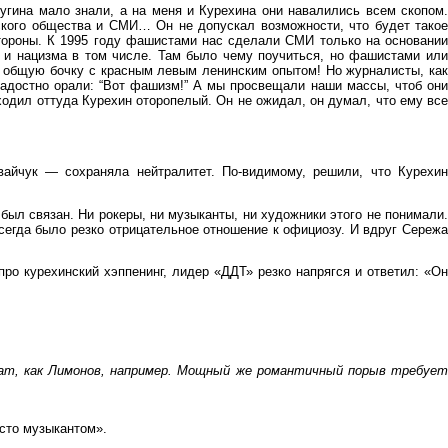
гина мало знали, а на меня и Курехина они навалились всем скопом.
рского общества и СМИ… Он не допускал возможности, что будет такое
 стороны. К 1995 году фашистами нас сделали СМИ только на основании
 и нацизма в том числе. Там было чему поучиться, но фашистами или
 в общую бочку с красным левым ленинским опытом! Но журналисты, как
 радостно орали: “Вот фашизм!” А мы просвещали наши массы, чтоб они
одил оттуда Курехин оторопелый. Он не ожидал, он думал, что ему все
айчук — сохраняла нейтралитет. По-видимому, решили, что Курехин
 был связан. Ни рокеры, ни музыканты, ни художники этого не понимали.
сегда было резко отрицательное отношение к официозу. И вдруг Сережа
про курехинский хэппенинг, лидер «ДДТ» резко напрягся и ответил: «Он
мат, как Лимонов, например. Мощный же романтичный порыв требует
осто музыкантом».