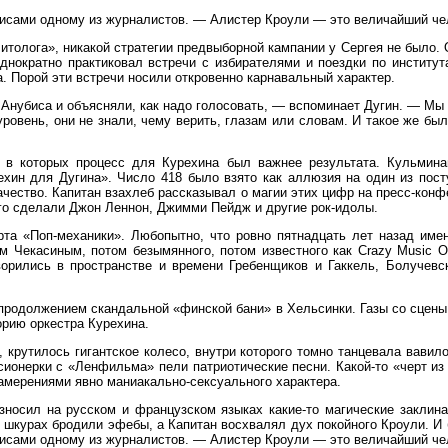
лисами одному из журналистов. — Алистер Кроули — это величайший ч
итолога», никакой стратегии предвыборной кампании у Сергея не было.
днократно практиковал встречи с избирателями и поездки по институт
 Порой эти встречи носили откровенно карнавальный характер.
Анубиса и объясняли, как надо голосовать, — вспоминает Дугин. — Мы п
ровень, они не знали, чему верить, глазам или словам. И такое же б
 в которых процесс для Курехина был важнее результата. Кульмина
ин для Дугина». Число 418 было взято как аллюзия на один из посту
чество. Капитан взахлеб рассказывал о магии этих цифр на пресс-конф
того сделали Джон Леннон, Джимми Пейдж и другие рок-идолы.
рта «Поп-механики». Любопытно, что ровно пятнадцать лет назад име
 Чекасиным, потом безымянного, потом известного как Crazy Music Or
орились в пространстве и времени Гребенщиков и Гаккель, Болучевс
родолжением скандальной «финской бани» в Хельсинки. Газы со сцены н
орию оркестра Курехина.
рутилось гигантское колесо, внутри которого томно танцевала вавило
сионерки с «Ленфильма» пели патриотические песни. Какой-то «черт из
амерениями явно маниакально-сексуального характера.
зносил на русском и французском языках какие-то магические заклин
шкурах бродили эфебы, а Капитан восхвалял дух покойного Кроули. И б
лисами одному из журналистов. — Алистер Кроули — это величайший ч