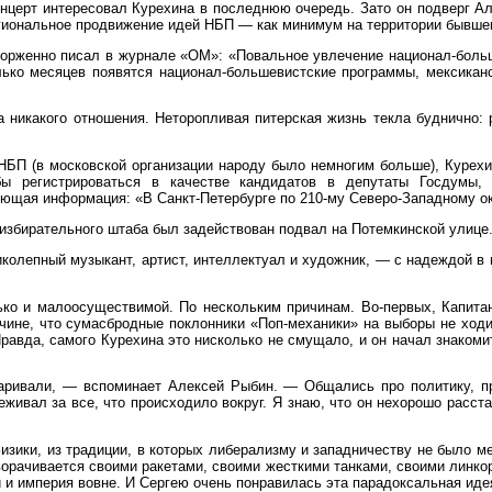
онцерт интересовал Курехина в последнюю очередь. Зато он подверг А
егиональное продвижение идей НБП — как минимум на территории бывше
торженно писал в журнале «ОМ»: «Повальное увлечение национал-боль
ько месяцев появятся национал-большевистские программы, мексиканс
а никакого отношения. Неторопливая питерская жизнь текла буднично
 НБП (в московской организации народу было немногим больше), Курех
обы регистрироваться в качестве кандидатов в депутаты Госдумы
ющая информация: «В Санкт-Петербурге по 210-му Северо-Западному окр
е избирательного штаба был задействован подвал на Потемкинской улице
колепный музыкант, артист, интеллектуал и художник, — с надеждой в 
ько и малоосуществимой. По нескольким причинам. Во-первых, Капита
ичине, что сумасбродные поклонники «Поп-механики» на выборы не ходи
 Правда, самого Курехина это нисколько не смущало, и он начал знако
варивали, — вспоминает Алексей Рыбин. — Общались про политику, п
реживал за все, что происходило вокруг. Я знаю, что он нехорошо расс
изики, из традиции, в которых либерализму и западничеству не было м
ворачивается своими ракетами, своими жесткими танками, своими линко
и и империя вовне. И Сергею очень понравилась эта парадоксальная иде