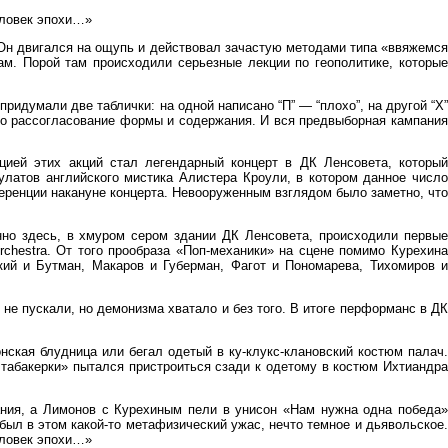
еловек эпохи…»
 Он двигался на ощупь и действовал зачастую методами типа «ввяжемся
ам. Порой там происходили серьезные лекции по геополитике, которые
ридумали две таблички: на одной написано “П” — “плохо”, на другой “Х”
ыло рассогласование формы и содержания. И вся предвыборная кампания
цией этих акций стал легендарный концерт в ДК Ленсовета, который
латов английского мистика Алистера Кроули, в котором данное число
еренции накануне концерта. Невооруженным взглядом было заметно, что
нно здесь, в хмуром сером здании ДК Ленсовета, происходили первые
chestra. От того прообраза «Поп-механики» на сцене помимо Курехина
кий и Бутман, Макаров и Губерман, Фагот и Пономарева, Тихомиров и
е пускали, но демонизма хватало и без того. В итоге перформанс в ДК
нская блудница или бегал одетый в ку-клукс-клановский костюм палач.
 табакерки» пытался пристроиться сзади к одетому в костюм Ихтиандра
ания, а Лимонов с Курехиным пели в унисон «Нам нужна одна победа»
ыл в этом какой-то метафизический ужас, нечто темное и дьявольское.
еловек эпохи…»