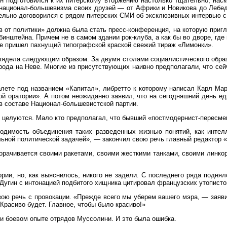
 подготовился к их питерскому вторжению настолько тщательно, наск
национал-большевизма своих друзей — от Африки и Новикова до Лебеде
льно договорился с рядом питерских СМИ об эксклюзивных интервью с
 от политики» должна была стать пресс-конференция, на которую пригл
бинштейна. Причем не в самом здании рок-клуба, а как бы во дворе, гд
се пришел пахнущий типографской краской свежий тираж «Лимонки».
глядела следующим образом. За двумя столами социалистического образ
ода на Неве. Многие из присутствующих наивно предполагали, что сейч
ете под названием «Капитал», либретто к которому написал Карл Марк
ой оратории». А потом неожиданно заявил, что на сегодняшний день е
в составе Национал-большевистской партии.
 целуются. Мало кто предполагал, что бывший «постмодернист-пересмеш
димость объединения таких разведенных жизнью понятий, как интелл
льной политической задачей», — закончил свою речь главный редактор 
орачивается своими ракетами, своими жесткими танками, своими линкор
и, но, как выяснилось, никого не задели. С последнего ряда поднял
ка Дугин с интонацией подбитого хищника цитировал французских утопист
ю речь с провокации. «Прежде всего мы уберем вашего мэра, — заявил
 Красиво будет. Главное, чтобы было красиво!»
и боевом опыте отрядов Муссолини. И это была ошибка.