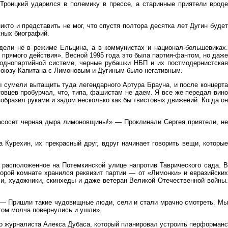
Троицкий ударился в полемику в прессе, а старинные приятели вроде
то и представить не мог, что спустя полтора десятка лет Дугин будет
жных биографий.
дели не в режиме Ельцина, а в коммунистах и национал-большевиках.
 прямого действия». Весной 1995 года это была партия-фантом, но даже
 однопартийной системе, черные рубашки НБП и их постмодернистская
союзу Капитана с Лимоновым и Дугиным было негативным.
ы сумели вытащить туда легендарного Артура Брауна, и после концерта
вцев пробурчал, что, типа, фашистам не даем. Я все же передал вино
зобразил руками и задом несколько как бы твистовых движений. Когда он
засосет черная дыра лимоновщины!» — Проклинали Сергея приятели, не
 Курехин, их прекрасный друг, вдруг начинает говорить вещи, которые
 расположенное на Потемкинской улице напротив Таврического сада. В
орой комнате хранился реквизит партии — от «Лимонки» и евразийских
ли, художники, скинхеды и даже ветеран Великой Отечественной войны.
 — Пришли такие чудовищные люди, сели и стали мрачно смотреть. Мы
отом молча повернулись и ушли».
го журналиста Алекса Дубаса, который планировал устроить перформанс