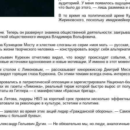
аудиторией. У меня появилось ощущени
что было до этого, — лишь разминка и с
В то время на политической арене К
Жириновского, поскольку имиджмейкер
не. Теперь он развернул знамена общественной деятельности: заигрыва
боткой общественного имиджа Владимира Вольфовича.
а Кузнецком Мосту и хлесткие слоганы из серии «моя мать — русская
ь жизни творческого человека — конструировать вокруг себя альтернат
льевич Курехин отчетливо видел, что вокруг происходят события, 
 новые источники вдохновения и новые мотивации. И именно в этот мом
ним столом с Лимоновым, — рассказывает кинорежиссер Дмитрий Мес
видел горящие глаза Курехина. Он этими темами всегда очень интересо
вались в патриотической оппозиции и зарегистрировали Национал-боль
х их газеты «Лимонка», реальный тираж которой быстро вырос от полу
таты из Гитлера — с манифестами «Красных бригад».
ра Летова, лидеры НБП за короткий срок провели несколько эффектны
атовали за революцию в культуре, эстетике и политике.
— заявлял во время этих акций лидер «Гражданской обороны». — Самое
темы с большой буквы».
Александр Гельевич Дугин. — Не обязательно мы, но люди, аналогичные