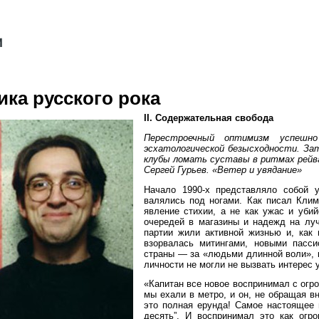
ика русского рока
II. Содержательная свобода
Перестроечный оптимизм успешн
эсхатологической безысходности. За
клубы ломать суставы в ритмах рей
Сергей Гурьев. «Ветер и увядание»
Начало 1990-х представляло собой у
валялись под ногами. Как писал Клим
явление стихии, а не как ужас и уби
очередей в магазины и надежд на лу
партии жили активной жизнью и, как 
взорвалась митингами, новыми пасси
страны — за «людьми длинной воли», к
личности не могли не вызвать интерес 
«Капитан все новое воспринимал с огр
мы ехали в метро, и он, не обращая в
это полная ерунда! Самое настоящее 
десять”. И воспринимал это как огр