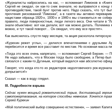
«Журналисты набросились на нас, — вспоминает Лимонов в «Книге 
Сергей не ожидал, он как-то сник вначале, но выправился к конц
противодействие, такой бунт против него. Надо сказать, что тут б
прочтения рискованной “Лимонки”, а в газете мы активно перевар
нацистами образца 1920-х, 1930-х и 1940-х мы становиться не соби
правило, люди поверхностные, люди легкого веса. Они читали в “Л
знали объективно: вот как делали, вот как можно делать. Полемика
можно, и тут такой поворот… Он ожидал, что ему все простят».
Как выяснилось спустя пару месяцев, та акция расколола питерскую
«Курехин режет углы», — делился впечатлениями с друзьями Ар
перебесится и время все расставит по местам. Но основная масса п
«Тогда это всех очень напрягало, — вспоминает Сергей Берзин. — По
Не надо забывать, что в Москве тогда было свободнее, а Питер был
связался с каким-то Дугиным, который виделся нам абсолютно офи
Говорят, что когда кто-то из редакторов недолговечного рок-журна
допрыгается!»
Сказал — как в воду глядел.
III. Подробности взрыва
Сейчас нужен мощный романтический порыв, достигающий героик
самопожертвования, на которое способны немногие. Хочется тра
Сергей Курехин
«Мой политический выбор совершенно естественен, — заявил Капитан