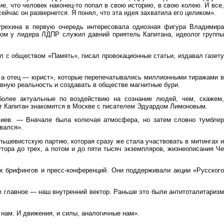
е, что человек наконец-то попал в свою историю, в свою колею. И все,
ейчас он развернется. Я понял, что эта идея захватила его целиком».
урехина в первую очередь интересовала одиозная фигура Владимира
ом у лидера ЛДПР служил давний приятель Капитана, идеолог группы
л с обществом «Память», писал провокационные статьи, издавал газету
, а отец — юрист», которые перепечатывались миллионными тиражами в
ивную реальность и создавать в обществе магнитные бури.
более актуальные по воздействию на сознание людей, чем, скажем,
ент Капитан знакомится в Москве с писателем Эдуардом Лимоновым.
хиев. — Вначале была колючая атмосфера, но затем словно тумблер
вался».
шевистскую партию, которая сразу же стала участвовать в митингах и
тора до трех, а потом и до пяти тысяч экземпляров, жизнеописания Че
х брифингов и пресс-конференций. Они поддерживали акции «Русского
 главное — наш внутренний вектор. Раньше это были антитоталитаризм
 нам. И движения, и силы, аналогичные нам».