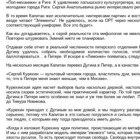
«Поп-механики» в Риге. К удивлению латышского культуртрегера, к
молодежи города Риги. Сергея Анатольевича рьяно интересовало р
В то время Капитан жил исключительно «интересами партии» и вос
везде читают “Элементы”. Не удивлюсь, если на ОРТ через нескол
соответствующей униформе. Все это будет».
Как вы догадываетесь, к серой реальности эта мифология не имел
Повторно штурмовать Зимний никто не планировал.
Отдавая себе отчет в реальной численности питерского отделения
Дугину удалось собрать необходимое количество голосов, чт
баллотироваться… в Питере. И вскоре в «Лимонке» появилась следу
На несколько месяцев Капитан перевез Дугина в Питер, а в качеств
«Сергей Курехин — культовый человек города, властитель дум, вели
то, что в Питере меня знают меньше, чем в Москве».
Курехинская идея насчет выборов была насколько дерзкой, настол
носила скорее эстетический, чем практический характер. По той пр
Дугина в Питере никто особенно не знал и уж тем более не любил.
до Тимура Новикова.
«Курехин приходил с Дугиным ко мне домой, и мы подолгу разго
серьезно, потому что Капитан в это сильно погрузился и сильно пе
тех людях, с которыми ему тогда приходилось иметь дело».
«Когда я изложил Курехину идеи политики, проистекающие из метаф
И мы с ним разработали модель империи “ежового” типа, которая по
хвосты русалок. То есть происходит полная свобода. Свобода внутр