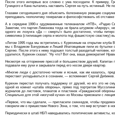
После этого интервью все словно с ума посходили. К примеру, Гр
Гуницкого и Кана пытались наставить Сергея на путь истинный. Не п
Глазами сегодняшнего дня объяснить болезненную реакцию социума н
преподавать геополитику генералам и философствовать об отставке 
А в середине 1990-х одурманенные телеканалом «НТВ», «Радио Св
Заметим, что партия Лимонова тогда не брала штурмом «Аврору», не
одного их лозунга «Да — смерть!» было достаточно, чтобы питер
символика (стилизация серпа и молота под фашистскую свастику) 
«Летом 1995 года мы встретились с Курехиным на открытии клуба B
мы с Владиком Бачуровым и Лешей Ипатовцевым пили из бутылки сух
Сергею. После этого к нему подошел толстый разодетый человек, кот
удалился, Курехин сказал: “Ну что? Вот она, ваша демократия! Нрав
Несмотря на отторжение прессой и большинством друзей, Капитан 
подавали ему руки и закрывали перед его носом двери квартир.
«Многие люди с достаточно четким и ясным, как им казалось, пред
перестают укладываться в сознании, — вспоминает Сергей Дебижев.
Курехин перестал получать поддержку от друзей, но его это не с
одной из комнат «штаба обороны», прямо под портретом Муссолини
журналов до листовок, плакатов и пластинок «Гражданской обороны
Специально для этой «могучей кучки» из Москвы приезжали с лекциям
«Первое, что мы сделали, — пригласили скинхедов, чтобы продемо
говорили им о пришествии Нового Эона, о том, что мир вступает в 
Периодически в штаб НБП наведывались политические активисты, ко