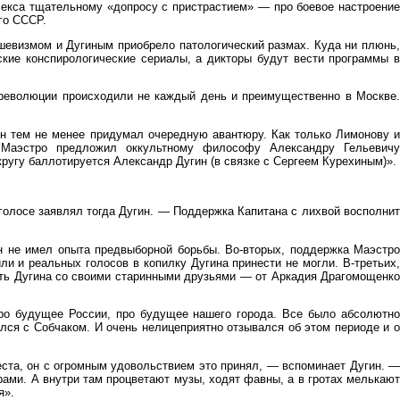
лекса тщательному «допросу с пристрастием» — про боевое настроение
го СССР.
шевизмом и Дугиным приобрело патологический размах. Куда ни плюнь,
кие конспирологические сериалы, а дикторы будут вести программы в
: революции происходили не каждый день и преимущественно в Москве.
ин тем не менее придумал очередную авантюру. Как только Лимонову и
, Маэстро предложил оккультному философу Александру Гельевичу
угу баллотируется Александр Дугин (в связке с Сергеем Курехиным)».
.
голосе заявлял тогда Дугин. — Поддержка Капитана с лихвой восполнит
н не имел опыта предвыборной борьбы. Во-вторых, поддержка Маэстро
ли и реальных голосов в копилку Дугина принести не могли. В-третьих,
мить Дугина со своими старинными друзьями — от Аркадия Драгомощенко
ро будущее России, про будущее нашего города. Все было абсолютно
тался с Собчаком. И очень нелицеприятно отзывался об этом периоде и о
еста, он с огромным удовольствием это принял, — вспоминает Дугин. —
рами. А внутри там процветают музы, ходят фавны, а в гротах мелькают
я».