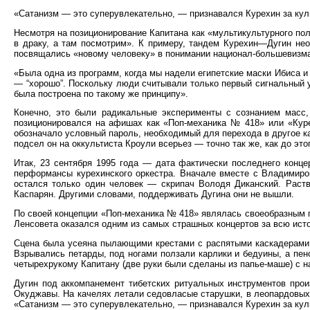
«Сатанизм — это суперувлекательно, — признавался Курехин за ку
Несмотря на позиционирование Капитана как «мультикультурного пол
в драку, а там посмотрим». К примеру, тандем Курехин—Дугин нео
посвящались «новому человеку» в понимании национал-большевизма.
«Была одна из программ, когда мы надели египетские маски Ибиса и 
— “хорошо”. Поскольку люди считывали только первый сигнальный у
была построена по такому же принципу».
Конечно, это были радикальные эксперименты с сознанием масс,
позиционировался на афишах как «Поп-механика № 418» или «Курех
обозначало условный пароль, необходимый для перехода в другое ка
подсел он на оккультиста Кроули всерьез — точно так же, как до э
Итак, 23 сентября 1995 года — дата фактически последнего конце
перформансы курехинского оркестра. Вначале вместе с Владимиром
остался только один человек — скрипач Володя Диканский. Раств
Каспарян. Другими словами, поддерживать Дугина они не вышли.
По своей концепции «Поп-механика № 418» являлась своеобразным п
Ленсовета оказался одним из самых страшных концертов за всю ист
Сцена была усеяна пылающими крестами с распятыми каскадерами, к
Взрывались петарды, под ногами ползали карлики и бедуины, а пен
четырехрукому Капитану (две руки были сделаны из папье-маше) с н
Дугин под аккомпанемент тибетских ритуальных инструментов прои
Окуджавы. На качелях летали седовласые старушки, в леопардовых 
«Сатанизм — это суперувлекательно, — признавался Курехин за ку