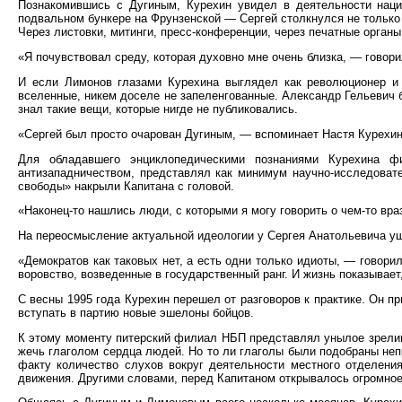
Познакомившись с Дугиным, Курехин увидел в деятельности наци
подвальном бункере на Фрунзенской — Сергей столкнулся не только 
Через листовки, митинги, пресс-конференции, через печатные органы
«Я почувствовал среду, которая духовно мне очень близка, — говор
И если Лимонов глазами Курехина выглядел как революционер и т
вселенные, никем доселе не запеленгованные. Александр Гельевич 
знал такие вещи, которые нигде не публиковались.
«Сергей был просто очарован Дугиным, — вспоминает Настя Курехина
Для обладавшего энциклопедическими познаниями Курехина фи
антизападничеством, представлял как минимум научно-исследоват
свободы» накрыли Капитана с головой.
«Наконец-то нашлись люди, с которыми я могу говорить о чем-то 
На переосмысление актуальной идеологии у Сергея Анатольевича ушл
«Демократов как таковых нет, а есть одни только идиоты, — говори
воровство, возведенные в государственный ранг. И жизнь показыва
С весны 1995 года Курехин перешел от разговоров к практике. Он 
вступать в партию новые эшелоны бойцов.
К этому моменту питерский филиал НБП представлял унылое зрелищ
жечь глаголом сердца людей. Но то ли глаголы были подобраны неп
факту количество слухов вокруг деятельности местного отделен
движения. Другими словами, перед Капитаном открывалось огромное 