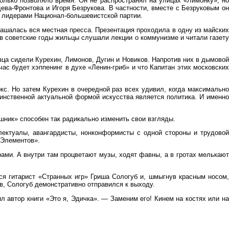
олько позволяло время. Он не распространял на улицах «Лимонку», но
ва-Фронтова и Игоря Безрукова. В частности, вместе с Безруковым он
 лидерами Национал-большевистской партии.
ашалась вся местная пресса. Презентация проходила в одну из майских
е в советские годы жильцы слушали лекции о коммунизме и читали газету
ца сидели Курехин, Лимонов, Дугин и Новиков. Напротив них в дымовой
ас будет хэппенинг в духе «Ленин-гриб» и что Капитан этих московских
с. Но затем Курехин в очередной раз всех удивил, когда максимально
динственной актуальной формой искусства является политика. И именно
ник» способен так радикально изменить свои взгляды.
ектуалы, авангардисты, нонконформисты с одной стороны и трудовой
«Элементов».
ами. А внутри там процветают музы, ходят фавны, а в гротах мелькают
ся гитарист «Странных игр» Гриша Сологуб и, шмыгнув красным носом,
ов, Сологуб демонстративно отправился к выходу.
 автор книги «Это я, Эдичка». — Заменим его! Кинем на костях или на