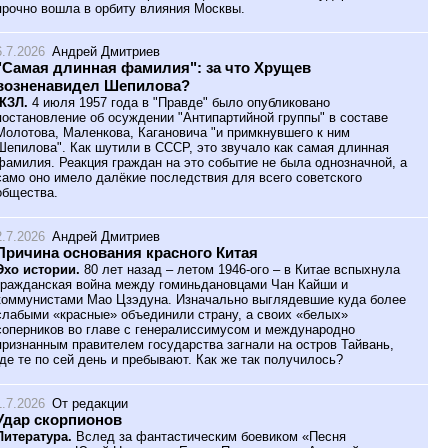
прочно вошла в орбиту влияния Москвы.
6.7.2026
Андрей Дмитриев
"Самая длинная фамилия": за что Хрущев
возненавидел Шепилова?
ЖЗЛ.
4 июля 1957 года в "Правде" было опубликовано
постановление об осуждении "Антипартийной группы" в составе
Молотова, Маленкова, Кагановича "и примкнувшего к ним
Шепилова". Как шутили в СССР, это звучало как самая длинная
фамилия. Реакция граждан на это событие не была однозначной, а
само оно имело далёкие последствия для всего советского
общества.
2.7.2026
Андрей Дмитриев
Причина основания красного Китая
Эхо истории.
80 лет назад – летом 1946-ого – в Китае вспыхнула
гражданская война между гоминьдановцами Чан Кайши и
коммунистами Мао Цзэдуна. Изначально выглядевшие куда более
слабыми «красные» объединили страну, а своих «белых»
соперников во главе с генералиссимусом и международно
признанным правителем государства загнали на остров Тайвань,
где те по сей день и пребывают. Как же так получилось?
1.7.2026
От редакции
Удар скорпионов
Литература.
Вслед за фантастическим боевиком «Песня