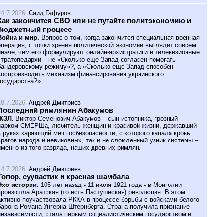
24.7.2026
Саид Гафуров
Как закончится СВО или не путайте политэкономию и
бюджетный процесс
Война и мир.
Вопрос о том, когда закончится специальная военная
операция, с точки зрения политической экономии выглядит совсем
иначе, чем его формулируют онлайн-архистратиги и телевизионные
стратопедархи – не «Сколько еще Запад согласен помогать
бандеровскому режиму»?, а «Сколько еще Запад способен
воспроизводить механизм финансирования украинского
государства?»
18.7.2026
Андрей Дмитриев
Последний римлянин Абакумов
ЖЗЛ.
Виктор Семенович Абакумов – сын истопника, грозный
нарком СМЕРШа, любитель женщин и красивой жизни, державший
в руках карающий меч госбезопасности, с которого капала кровь
врагов народа и невиновных, так и не сломленный узник системы –
именно из того разряда, наших древних римлян.
14.7.2026
Андрей Дмитриев
Топор, суувастик и красная шамбала
Эхо истории.
105 лет назад - 11 июля 1921 года - в Монголии
произошла Аратская (то есть Пастушеская) революция. В этом
активно поучаствовала РККА в процессе борьбы с войсками белого
барона Романа Унгерна-Штернберга. Страна получила признание
независимости, стала первым социалистическим государством и