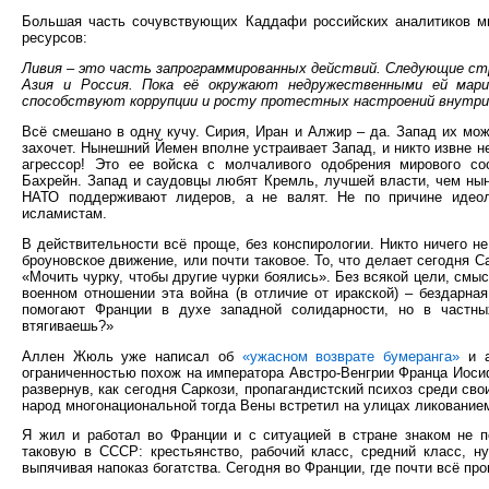
Большая часть сочувствующих Каддафи российских аналитиков м
ресурсов:
Ливия – это часть запрограммированных действий. Следующие стр
Азия и Россия. Пока её окружают недружественными ей мари
способствуют коррупции и росту протестных настроений внутри
Всё смешано в одну кучу. Сирия, Иран и Алжир – да. Запад их мож
захочет. Нынешний Йемен вполне устраивает Запад, и никто извне н
агрессор! Это ее войска с молчаливого одобрения мирового с
Бахрейн. Запад и саудовцы любят Кремль, лучшей власти, чем нын
НАТО поддерживают лидеров, а не валят. Не по причине идеол
исламистам.
В действительности всё проще, без конспирологии. Никто ничего н
броуновское движение, или почти таковое. То, что делает сегодня С
«Мочить чурку, чтобы другие чурки боялись». Без всякой цели, смыс
военном отношении эта война (в отличие от иракской) – бездарна
помогают Франции в духе западной солидарности, но в частны
втягиваешь?»
Аллен Жюль уже написал об
«ужасном возврате бумеранга»
и а
ограниченностью похож на императора Австро-Венгрии Франца Иосиф
развернув, как сегодня Саркози, пропагандистский психоз среди св
народ многонациональной тогда Вены встретил на улицах ликование
Я жил и работал во Франции и с ситуацией в стране знаком не п
таковую в СССР: крестьянство, рабочий класс, средний класс, ну
выпячивая напоказ богатства. Сегодня во Франции, где почти всё пр