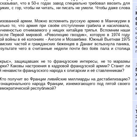
ссказывал, что в 50-х годах завод специально требовал ввозить для
ких, с гор, чтобы ни читать, ни писать не умели. Чтобы даже слова
ализованной армии. Можно вспомнить русскую армию в Манчжурии в
олько то, что армия при своём отступлении грабила и насиловала,
икчемностью отнимаемого у нищих китайцев тряпья. Вспомним наши
осле Первой мировой. «Революцию гвоздик», которую в 1974 году
ой войны в её колониях - Анголе и Мозамбике. Южный Вьетнам 1975
намских частей и гражданских беженцев в Дананг вспыхнула паника,
езультате чего в считанные недели почти без боёв пала и столица
крыс», защищавших не то французские интересы, не то маразмы
харки? Каковы настроения в кадровой французской армии? Станет ли
 ненависти французского народа к олигархии и её ставленникам?
 Кто получит во Франции ливийские миллиарды на дестабилизацию?
национального народа Франции, изнемогающего под пятой своего
емократической республикой?