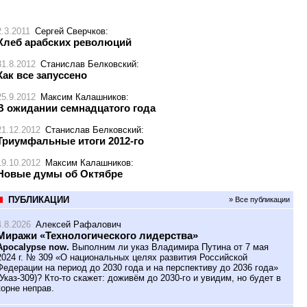
2.3.2011
Сергей Сверчков
:
Хлеб арабских революций
31.8.2012
Станислав Белковский
:
Как все запуссено
25.9.2012
Максим Калашников
:
В ожидании семнадцатого года
21.12.2012
Станислав Белковский
:
Триумфальные итоги 2012-го
19.10.2012
Максим Калашников
:
Новые думы об Октябре
ПУБЛИКАЦИИ
» Все публикации
4.8.2026
Алексей Рафалович
Миражи «Технологического лидерства»
Apocalypse now.
Выполним ли указ Владимира Путина от 7 мая
2024 г. № 309 «О национальных целях развития Российской
Федерации на период до 2030 года и на перспективу до 2036 года»
(Указ-309)? Кто-то скажет: доживём до 2030-го и увидим, но будет в
корне неправ.