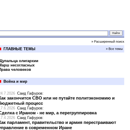
» Расширенный поиск
ГЛАВНЫЕ ТЕМЫ
» Все темы
Щупальца олигархии
Марш несогласных
Права человеков
Война и мир
24.7.2026
Саид Гафуров
:
Как закончится СВО или не путайте политэкономию и
бюджетный процесс
17.6.2026
Саид Гафуров
:
Сделка с Ираном - не мир, а перегруппировка
17.4.2026
Саид Гафуров
:
Как парламент, правительство и армия перестраивают
управление в современном Иране