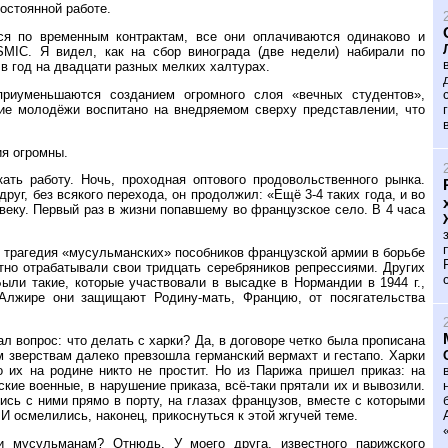
остоянной работе.
ься по временным контрактам, все они оплачиваются одинаково и
MIC. Я видел, как на сбор винограда (две недели) набирали по
в год на двадцати разных мелких халтурах.
приуменьшаются созданием огромного слоя «вечных студентов»,
ие молодёжи воспитано на внедряемом сверху представлении, что
ия огромны.
ать работу. Ночь, проходная оптового продовольственного рынка.
руг, без всякого перехода, он продолжил: «Ещё 3-4 таких года, и во
еку. Первый раз в жизни попавшему во французское село. В 4 часа
- трагедия «мусульманских» пособников французской армии в борьбе
тно отрабатывали свои тридцать серебряников репрессиями. Других
Были такие, которые участвовали в высадке в Нормандии в 1944 г.,
 Алжире они защищают Родину-мать, Францию, от посягательства
л вопрос: что делать с харки? Да, в договоре четко была прописана
м зверствам далеко превзошла германский вермахт и гестапо. Харки
 их на родине никто не простит. Но из Парижа пришел приказ: на
ие военные, в нарушение приказа, всё-таки прятали их и вывозили.
сь с ними прямо в порту, на глазах французов, вместе с которыми
 осмелились, наконец, прикоснуться к этой жгучей теме.
и мусульманам? Отнюдь. У моего друга, известного парижского