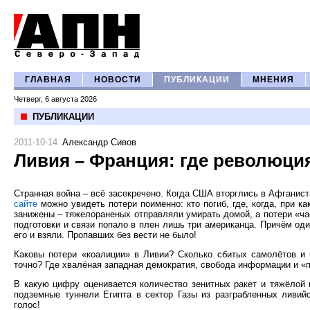
ГЛАВНАЯ
НОВОСТИ
ПУБЛИКАЦИИ
МНЕНИЯ
Четверг, 6 августа 2026
ПУБЛИКАЦИИ
2011-10-14
Александр Сивов
Ливия – Франция: где революци
Странная война – всё засекречено. Когда США вторглись в Афганис
сайте
можно увидеть потери поименно: кто погиб, где, когда, при ка
занижены – тяжелораненых отправляли умирать домой, а потери «ча
подготовки и связи попало в плен лишь три американца. Причём оди
его и взяли. Пропавших без вести не было!
Каковы потери «коалиции» в Ливии? Сколько сбитых самолётов и 
точно? Где хвалёная западная демократия, свобода информации и «
В какую цифру оценивается количество зенитных ракет и тяжёлой п
подземные туннели Египта в сектор Газы из разграбленных ливи
голос!