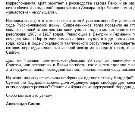
корреспондента, брат работает в руководстве завода Рено, и он ра
них рабочих из тогда ещё французского Алжира: «Требовали самых ди
«забастовка» не слышали».
Историки знают, что такое возврат домой разгромленной и демор
ходе Русско-японской войны. Современников тогда поразило не ст
сколько полной отвратностью насилуемых тогдашних китаянок и н
революции 1905 и 1917 годов. Революции в Венгрии и Германии п
осуществила в Португалии армия на фоне неудач в ходе партизанск
года, когда в ходе локального тактического отступления южновьет
которая перекидывалась как лесной пожар из города в город, в р
Сайгон.
Даст ли Франция политическое убежище 20 тысячам ливийских «
Саркози, или оставит их в Ливии погибать, как она это сделала с 
эта неудачная война последней каплей, переполнившей чашу вековой
На какие политические силы во Франции сделает ставку Каддафи?
Сумеет ли Каддафи зажечь долгожданную зарю свободы для много
антинародного режима? Станет ли Франция из буржуазной Народно-д
Скоро мы всё это узнаем.
Александр Сивов