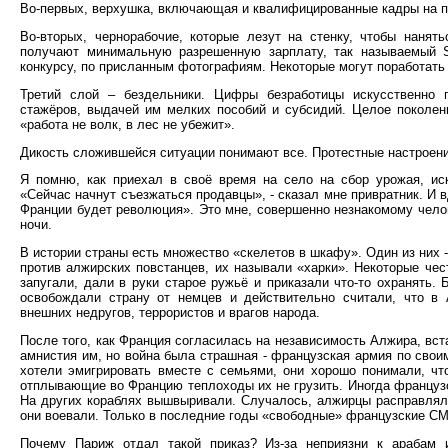
Во-первых, верхушка, включающая и квалифицированные кадры на п
Во-вторых, чернорабочие, которые лезут на стенку, чтобы нанят
получают минимальную разрешенную зарплату, так называемый S
конкурсу, по присланным фотографиям. Некоторые могут поработать 
Третий слой – бездельники. Цифры безработицы искусственно 
стажёров, выдачей им мелких пособий и субсидий. Целое поколен
«работа не волк, в лес не убежит».
Дикость сложившейся ситуации понимают все. Протестные настроен
Я помню, как приехал в своё время на село на сбор урожая, иск
«Сейчас начнут съезжаться продавцы», - сказал мне привратник. И вд
Франции будет революция». Это мне, совершенно незнакомому челов
ночи.
В истории страны есть множество «скелетов в шкафу». Один из них 
против алжирских повстанцев, их называли «харки». Некоторые чес
запугали, дали в руки старое ружьё и приказали что-то охранять. 
освобождали страну от немцев и действительно считали, что в
внешних недругов, террористов и врагов народа.
После того, как Франция согласилась на независимость Алжира, вста
амнистия им, но война была страшная - французская армия по свои
хотели эмигрировать вместе с семьями, они хорошо понимали, что
отплывающие во Францию теплоходы их не грузить. Иногда французск
На других кораблях вышвыривали. Случалось, алжирцы расправляли
они воевали. Только в последние годы «свободные» французские СМИ
Почему Париж отдал такой приказ? Из-за неприязни к арабам 