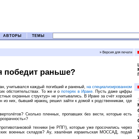
АВТОРЫ
ТЕМЫ
» Версия для печати
я победит раньше?
тан, учитывался каждый погибший и раненый,
на специализированном
ких обстоятельствах. То же и о
потерях в Ираке
. Пусть даже цифры
стных охранных структур» не учитывались. В Ираке за счёт хорошей
н из них, бывший иракец, решил зайти к домой к родственникам, где
вертолётов? Сколько пленных, пропавших без вести, которые есть
прозрачность»?
ротивотанковой техники (не РПГ!), которые уже просочились через
йских военных складов? Ау, хвалёная израильская МОССАД, подай