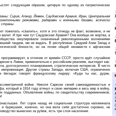
ыслят следующим образом, цитирую по одному из патриотических
аны: Сирия, Алжир, Йемен, Саудовская Аравия, Иран, Центральная
онеточными режимами, радарами и военными базами, всячески
 страны.
ет пожелать «свалить», хотя и это отнюдь не факт, возможно, и не
е валит. И при чем тут Саудовская Аравия? Она вообще не жертва, а
ообщества оккупировали охваченный революционными волнениями
ешний тандем, им не видать. В республиках Средней Азии Запад и
огической близости, но на почве общей ненависти к афганским
е программирует, в отличие от времён СССР, просто идёт случайное
аркози в Ливии, применительно к российским реалиям, выглядит как:
ла, долгосрочного планирования, стратегических интересов. В чисто
я импровизация. Другие страны Запада, включая США, ограниченно
х беседах говорят французскому лидеру: «Куда ты нас, дурак,
ссиметричной войне. Николя Саркози своей самонадеянностью и
а, который в 1914 году втянул и свою империю и весь мир в войну,
оих подданных. Объявление войны, по свидетельству современников,
м!
онаслышке. Лет сорок назад её социальная структура напоминала
 и буржуазия, конечно, но она вела себя достаточно скромно, не
оизводство вынесено за рубеж, есть три слоя населения.