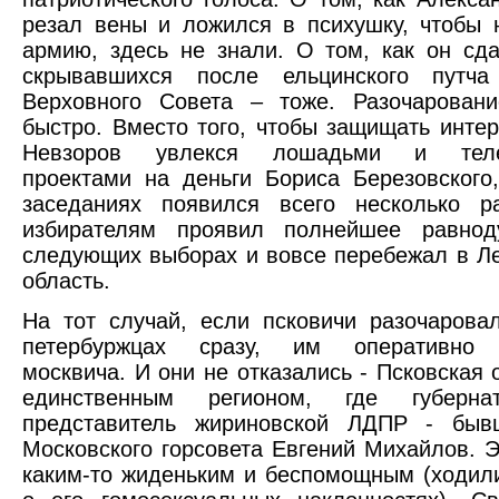
резал вены и ложился в психушку, чтобы 
армию, здесь не знали. О том, как он сд
скрывавшихся после ельцинского путча
Верховного Совета – тоже. Разочаровани
быстро. Вместо того, чтобы защищать интер
Невзоров увлекся лошадьми и теле
проектами на деньги Бориса Березовского
заседаниях появился всего несколько р
избирателям проявил полнейшее равно
следующих выборах и вовсе перебежал в Л
область.
На тот случай, если псковичи разочарова
петербуржцах сразу, им оперативно 
москвича. И они не отказались - Псковская 
единственным регионом, где губерна
представитель жириновской ЛДПР - быв
Московского горсовета Евгений Михайлов. Э
каким-то жиденьким и беспомощным (ходил