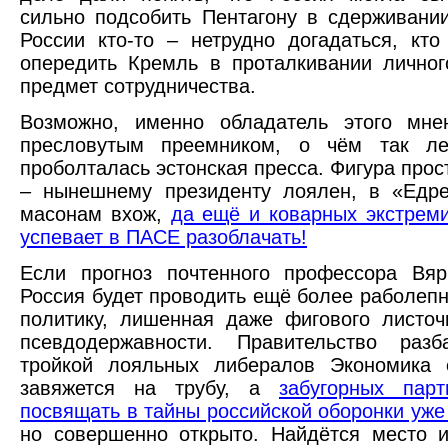
сильно подсобить Пентагону в сдерживани
России кто-то – нетрудно догадаться, кт
опередить Кремль в проталкивании лично
предмет сотрудничества.
Возможно, именно обладатель этого мне
пресловутым преемником, о чём так ле
проболталась эстонская пресса. Фигура прос
– нынешнему президенту лоялен, в «Едре
масонам вхож,
да ещё и коварных экстрем
успевает в ПАСЕ разоблачать!
Если прогноз почтенного профессора Вяр
Россия будет проводить ещё более раболе
политику, лишенная даже фигового листоч
псевдодержавности. Правительство разб
тройкой лояльных либералов Экономика
завяжется на трубу, а
забугорных парт
посвящать в тайны российской оборонки уже
но совершенно открыто. Найдётся место 