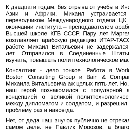
К двадцати годам, без отрыва от учебы в Ин
Азии и Африки, Михаил устраивается
переводчиком Международного отдела ЦК
окончании института – преподавателем арабс
Высшей школе КГБ СССР. Пару лет Марге
возглавляет арабскую редакцию ИТАР-ТАС
работе Михаил Витальевич не задержался
лет. Отправился в Соединенные Штаты
изучать, повышать политтехнологическое мас
Консалтинг - дело тонкое. Работа в Worl
Boston Consulting Group и Bain & Compa
Михаила Витальевича аж целых пять лет. Но,
наш герой познакомился с популярной а
концепцией о великой политтехнологичес
между дипломатом и солдатом, и разрешил 
проблему раз и навсегда.
Нет, от деда наш внучок публично не отрека
самом деле, не Павлик Морозов, а благо