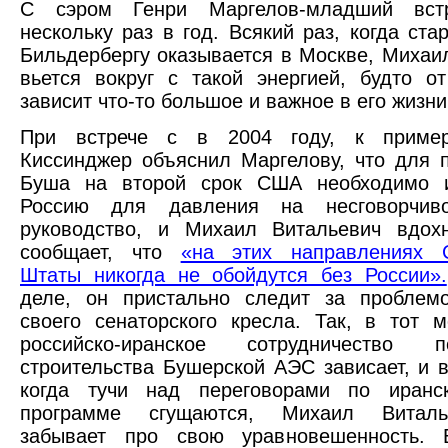
С сэром Генри Маргелов-младший встр
нескольку раз в год. Всякий раз, когда
ста
Бильдербергу оказывается в Москве, Михаи
вьется вокруг с такой энергией, будто о
зависит что-то большое и важное в его жизни
При встрече с в 2004 году, к пример
Киссинджер объяснил Маргелову, что для 
Буша на второй срок США необходимо и
Россию для давления на несговорчиво
руководство, и Михаил Витальевич вдох
сообщает, что
«на этих направлениях 
Штаты никогда не обойдутся без России».
деле, он пристально следит за проблем
своего сенаторского кресла. Так, в тот м
российско-иранское сотрудничество 
строительства Бушерской АЭС зависает, и в
когда тучи над переговорами по иранс
программе сгущаются, Михаил Виталь
забывает про свою уравновешенность.