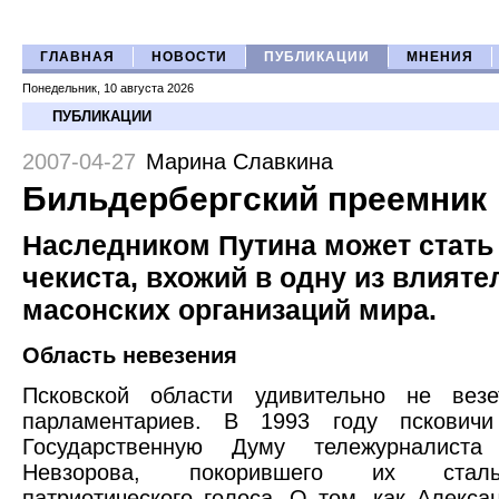
ГЛАВНАЯ
НОВОСТИ
ПУБЛИКАЦИИ
МНЕНИЯ
Понедельник, 10 августа 2026
ПУБЛИКАЦИИ
2007-04-27
Марина Славкина
Бильдербергский преемник
Наследником Путина может стать
чекиста, вхожий в одну из влият
масонских организаций мира.
Область невезения
Псковской области удивительно не вез
парламентариев. В 1993 году пскович
Государственную Думу тележурналиста
Невзорова, покорившего их стал
патриотического голоса. О том, как Алекса