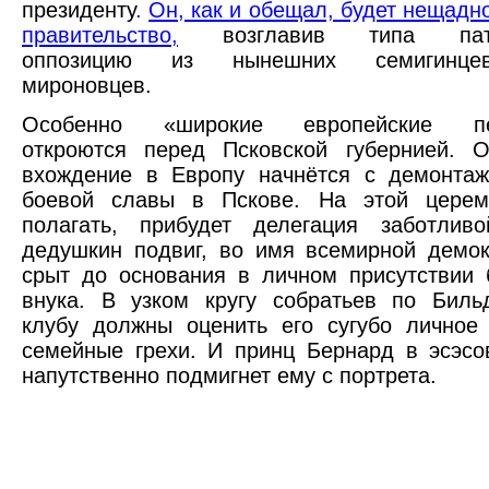
президенту
.
Он, как и обещал, будет нещадн
правительство,
возглавив типа патри
оппозицию из нынешних семигинцев-р
мироновцев.
Особенно «широкие европейские пер
откроются перед Псковской губернией. О
вхождение в Европу начнётся с демонтаж
боевой славы в Пскове. На этой церем
полагать, прибудет делегация заботли
дедушкин подвиг, во имя всемирной демок
срыт до основания в личном присутствии 
внука. В узком кругу собратьев по Биль
клубу должны оценить его сугубо личное
семейные грехи. И принц Бернард в эсэс
напутственно подмигнет ему с портрета.