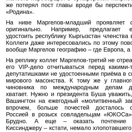
же потерял пост главы вроде бы перспект
«Родина».
На ниве Маргелов-младший проявляет 
оригинально. Например, предлагает е
удостоить республику Кыргызстан членства 
Коллеги даже интересовались по этому пово
вообще Маргелов географию – где Европа, а
На реплику коллег Маргелов-третий не отреа
его VIP-дело отчитываться перед какими
депутатишками не удостоенными приёма в с
мирового масонства. К тому же у главног
чиновника по международным делам др
хватает. Нужно и президента Буша уважить
Вашингтон на ежегодный «молитвенный зав
впрочем, больше почестей досталось 
Россией в розыск совладельцам «ЮКОСа»
Брудно. А еще – оказать почтение 
Киссинджеру – кстати, немало хлопотавшег