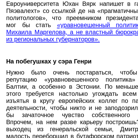
Евроуниверситета Юхан Вярк напишет в г
Пяэвалехт» со ссылкой де на «прагматичны
политологов», что преемником президент
мог бы стать
«уравновешенный полити
Михаила Маргелова, а не властный бюрокра
из региональных губернаторов».
На побегушках у сэра Генри
Нужно было очень постараться, чтобы
репутацию «уравновешенного политика
Балтии, а особенно в Эстонии. По меньш
этого требуется настолько угождать все
изъятья в кругу европейских коллег по п
деятельности, чтобы никто и не заподозрил
бы зачаточное чувство собственного д
Впрочем, на нем разве карьеру построишь
выходец из генеральской семьи, Дмитр
малость переборщил в бутафорском патриот