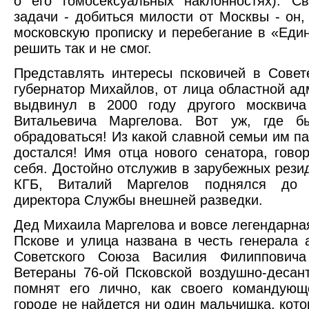
о его гомосексуальных наклонностях). С
задачи - добиться милости от Москвы - он,
московскую прописку и перебегание в «Еди
решить так и не смог.
Представлять интересы псковичей в Сове
губернатор Михайлов, от лица областной ад
выдвинул в 2000 году другого москвич
Витальевича Маргелова. Вот уж, где б
обрадоваться! Из какой славной семьи им п
достался! Имя отца нового сенатора, гово
себя. Достойно отслужив в зарубежных рези
КГБ, Виталий Маргелов поднялся до з
директора Службы внешней разведки.
Дед Михаила Маргелова и вовсе легендарная
Пскове и улица названа в честь генерала 
Советского Союза Василия Филипповича
Ветераны 76-ой Псковской воздушно-десан
помнят его лично, как своего командующ
городе не найдется ни один мальчишка, кото