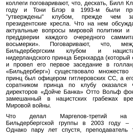
коллеги поговаривают, что, дескать, Билл К
году и Тони Блэр в 1993-м были пр
"утверждены" клубом, прежде чем з
президентские кресла. Что на нем обсуж
актуальные вопросы мировой политики и 
преддверии каждого очередного самми
восьмерки». Поговаривают, что, ме
Бильдербергским клубом и нацист
нидерландского принца Бернхарда (который 
и провел его первое заседание в голлан
«Бильдерберг») существовало множество 
принц был офицером гитлеровских СС, а е
соратником принца по клубу оказался 
директоров «Дойче Банка» Отто Вольф фо
замешанный в нацистских грабежах вр
Мировой войны.
Что делал Маргелов-третий на 
Бильдербергской группы в 2003 году – 
Однако пару лет спустя, преподаватель 