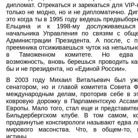
дипломат. Отрекаться и зарекаться для VIP-
только не модно, но и не дипломатично. Ди
это когда ты в 1995 году ведешь предвыбор
Ельцина и к 1998-му дослуживаешься
начальника Управления по связям с обще
Администрации Президента. А после, с п
преемника отсиживаешься чуток на непыльн
в Таможенном комитете. Но едва 
возможность, вновь берешься проводить к
бы и не президента, но «Единой России».
В 2003 году Михаил Витальевич был уж
сенатором, но и главой комитета Совета 
международным делам, проторив себе в э
ковровую дорожку в Парламентскую Ассам
Европы. Мало того, стал еще и представите
Бильдербергском клубе. В том самом, к
продвинутые конспирологи называют едва л
мирового масонства. Что, в общем-то, 
истины.