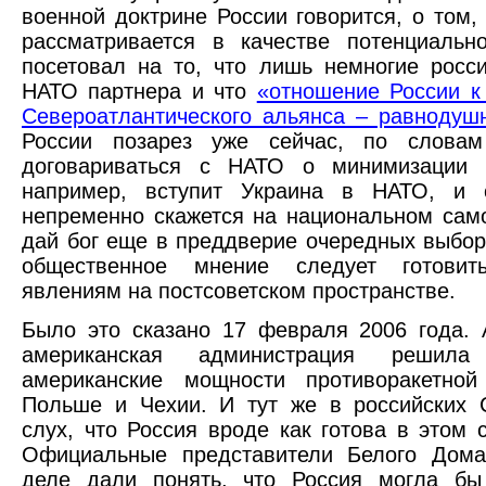
военной доктрине России говорится, о том,
рассматривается в качестве потенциальн
посетовал на то, что лишь немногие росс
НАТО партнера и что
«отношение России к
Североатлантического альянса – равнодуш
России позарез уже сейчас, по словам
договариваться с НАТО о минимизации п
например, вступит Украина в НАТО, и 
непременно скажется на национальном сам
дай бог еще в преддверие очередных выбор
общественное мнение следует готови
явлениям на постсоветском пространстве.
Было это сказано 17 февраля 2006 года. 
американская администрация решила 
американские мощности противоракетно
Польше и Чехии. И тут же в российских
слух, что Россия вроде как готова в этом с
Официальные представители Белого Дом
деле дали понять, что Россия могла б