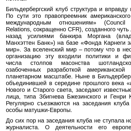
Бильдербергский клуб структура и вправду 
По сути это правопреемник американског
международным отношениям» (Council 
Relations, сокращенно CFR), созданного чуть 
назад усилиями банкира Моргана (вла
Манхэттен Банк») на базе «Фонда Карнеги з
мир». За вселенский мир – потому что в н
организацию эту входили политики и фи
числа столпов масонства шотландско
озабоченных разработкой американской 
планетарном масштабе. Ныне в Бильдерберг
объединившей в середине прошлого века «
Нового и Старого света, заседают известны
лица, типа Збигнева Бжезинского и Генри 
Регулярно съезжаются на заседания клуб
особы матушки-Европы.
До сих пор на заседания клуба не ступала н
журналиста. О деятельности его европ