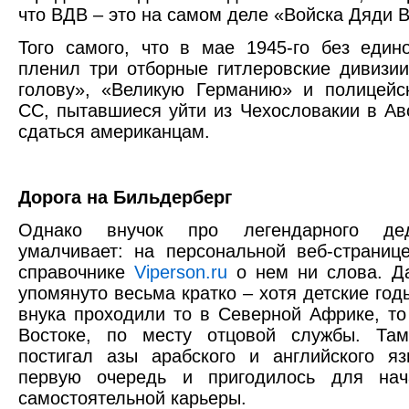
что ВДВ – это на самом деле «Войска Дяди В
Того самого, что в мае 1945-го без един
пленил три отборные гитлеровские дивизи
голову», «Великую Германию» и полицейс
СС, пытавшиеся уйти из Чехословакии в Ав
сдаться американцам.
Дорога на Бильдерберг
Однако внучок про легендарного де
умалчивает: на персональной веб-страниц
справочнике
V
iperson
.
ru
о нем ни слова. Д
упомянуто весьма кратко – хотя детские год
внука проходили то в Северной Африке, т
Востоке, по месту отцовой службы. Т
постигал азы арабского и английского я
первую очередь и пригодилось для на
самостоятельной карьеры.