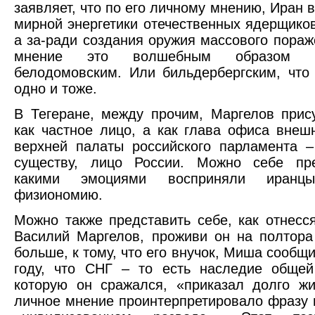
заявляет, что по его личному мнению, Иран 
мирной энергетики отечественных ядерщиков
а за-ради создания оружия массового пораж
мнение это волшебным образом 
белодомовским. Или бильдербергским, что
одно и тоже.
В Тегеране, между прочим, Маргелов прис
как частное лицо, а как глава офиса внеш
верхней палаты российского парламента –
существу, лицо России. Можно себе пре
какими эмоциями восприняли иранц
физиономию.
Можно также представить себе, как отнесс
Василий Маргелов, проживи он на полтора
больше, к тому, что его внучок, Миша сообщ
году, что СНГ – то есть наследие общей
которую он сражался, «приказал долго жи
личное мнение проинтерпретировало фразу 