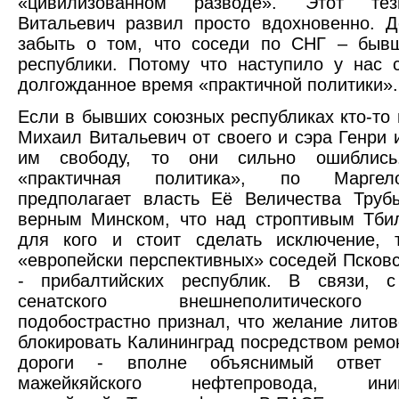
«цивилизованном разводе». Этот те
Витальевич развил просто вдохновенно. Д
забыть о том, что соседи по СНГ – быв
республики. Потому что наступило у нас 
долгожданное время «практичной политики».
Если в бывших союзных республиках кто-то 
Михаил Витальевич от своего и сэра Генри 
им свободу, то они сильно ошиблись.
«практичная политика», по Маргелову
предполагает власть Её Величества Труб
верным Минском, что над строптивым Тби
для кого и стоит сделать исключение, 
«европейски перспективных» соседей Псковс
- прибалтийских республик. В связи, 
сенатского внешнеполитического
подобострастно признал, что желание литов
блокировать Калининград посредством ремо
дороги - вполне объяснимый ответ
мажейкяйского нефтепровода, иниц