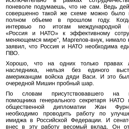
исключительно в рамках сотрудничест
поневоле подумаешь, что не сам. Ведь дей
совершенно такой же схеме можно было 
полном объеме в прошлом году. Когда
интервью по итогам международной к
«Россия и НАТО» к эффективному сотру
меняющемся мире", Маргелов-внук, нимало 
заявил, что Россия и НАТО необходима ед
ПВО.
Хорошо, что на одних только правах л
наследника, нельзя без единого выст
американцам войска дяди Васи. И это бы
очередной Мишин пробный шар.
По словам присутствовавшего на к
помощника генерального секретаря НАТО 
общественной дипломатии Жан Фурн
необходимо проводить работу по улучш
имиджа в Российской Федерации. И сенат
внес в эту работу весомый вклад. Он от