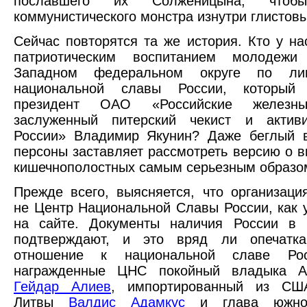
пославшего их Солженицына, чтоб
коммунистического монстра изнутри глистов
Сейчас повторятся та же история. Кто у на
патриотическим воспитанием молодежи
Западном федеральном округе по ли
национальной славы России, который 
президент ОАО «Российские железны
заслуженный питерский чекист и актив
России» Владимир Якунин? Даже беглый в
персоны заставляет рассмотреть версию о 
кишечнополостных самым серьезным образо
Прежде всего, выясняется, что организаци
не Центр Национальной Славы России, как 
на сайте. Документы наличия России в 
подтверждают, и это вряд ли опечатка
отношение к национальной славе Ро
награжденные ЦНС покойный владыка А
Гейдар Алиев
, импортированный из СШ
Литвы
Валдис Адамкус
и глава южноа