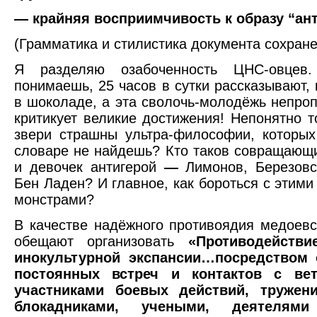
— крайняя восприимчивость к образу “ант
(Грамматика и стилистика документа сохран
Я разделяю озабоченность ЦНС-овцев.
понимаешь, 25 часов в сутки рассказывают, 
в шоколаде, а эта сволочь-молодёжь непро
критикует великие достижения! Непонятно то
звери страшны ультра-философии, которы
словаре не найдешь? Кто таков совращающ
и девочек антигерой
—
Лимонов, Березовс
Бен Ладен? И главное, как бороться с этим
монстрами?
В качестве надёжного противоядия медоев
обещают организовать
«Противодейств
инокультурной экспансии…посредством 
постоянных встреч и контактов с ве
участниками боевых действий, тружен
блокадниками, учеными, деятелями