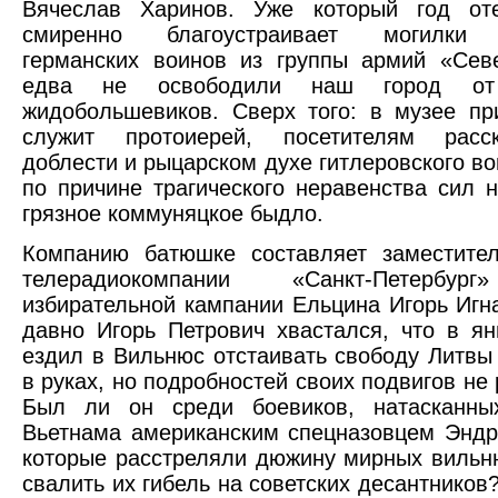
Вячеслав Харинов. Уже который год от
смиренно благоустраивает могилки 
германских воинов из группы армий «Сев
едва не освободили наш город от
жидобольшевиков. Сверх того: в музее пр
служит протоиерей, посетителям расс
доблести и рыцарском духе гитлеровского во
по причине трагического неравенства сил 
грязное коммуняцкое быдло.
Компанию батюшке составляет заместител
телерадиокомпании «Санкт-Петербур
избирательной кампании Ельцина Игорь Игна
давно Игорь Петрович хвастался, что в ян
ездил в Вильнюс отстаивать свободу Литвы
в руках, но подробностей своих подвигов не
Был ли он среди боевиков, натасканны
Вьетнама американским спецназовцем Энд
которые расстреляли дюжину мирных вильн
свалить их гибель на советских десантников