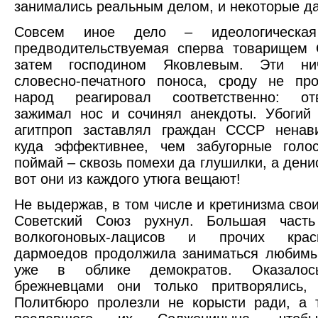
занимались реальным делом, и некоторые д
Совсем иное дело – идеологическая
предводительствуемая сперва товарищем 
затем господином Яковлевым. Эти нич
словесно-печатного поноса, сроду не пр
народ реагировал соответственно: отв
зажимал нос и сочинял анекдоты. Убогий
агитпроп заставлял граждан СССР ненав
куда эффективнее, чем забугорные голо
поймай – сквозь помехи да глушилки, а дени
вот они из каждого утюга вещают!
Не выдержав, в том числе и кретинизма свои
Советский Союз рухнул. Большая часть
волкогоновых-лацисов и прочих красн
дармоедов продолжила заниматься любимы
уже в облике демократов. Оказалос
брежневцами они только притворялись
Политбюро пролезли не корысти ради, а 