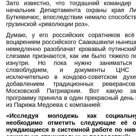
Зато известно, что тогдашний командир 
начальник Департамента охраны края Л
Буткявичюс, впоследствии немало способст
грузинской «революции роз».
Думаю, у его российских соратников всё
воцарением российского Саакашвили нынеш
немедленно разоблачат кровавый путински
слезами признаются, как им было тяжело п
изнутри. Но пока нужно заниматься
словоблудием, и документы ЦНС 
исключительно в кондово-советском дух
добавлением традиционных реверанс
Московской Патриархии. Вот какую за
программу приняла в один прекрасный день
из Парижа Медоева с компанией:
«Исследуя молодежь как социальн
необходимо отметить следующие её ос
нуждающиеся в системной работе по ни