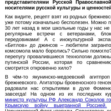
представителями Русской Православно
носителями русской культуры и ценностей
Как видите, рецепт взят из родных брежневс
уже потому изначально бесполезен. Можно п
30 лет назад в мои школьные годы у нас не
регулярные встречи с ветеранами, бло
передовиками! А с инокультурной эксп
«Битлов» до джинсов – любители загранп
комсомола мало боролись? Сильно помогло? 
перепугу провалившиеся технологии должны
путинской России, которая по сравнен
смотрится откровенно хило?
В чём-то якунинско-медоевский агитпро
брежневского. Агитаторы бровеносного генсе
радовали нас открытиями в духе Фомен
завсегда! На одном из их последних ку
министр культуры РФ Александр Соколов г
Крымскую войну выигранной Россией.
П
Черноморский флот утопили, Севастополь со