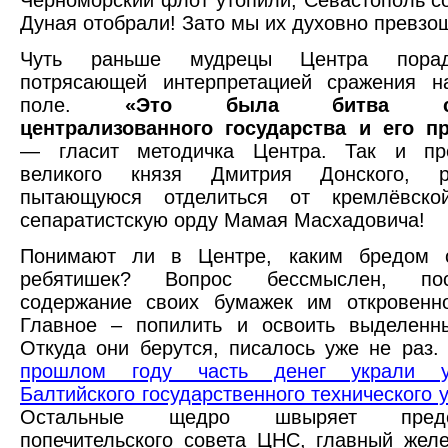
Дуная отобрали! Зато мы их духовно превзо
Чуть раньше мудрецы Центра пора
потрясающей интерпретацией сражения н
поле.
«Это была битва сто
централизованного государства и его п
— гласит методичка Центра. Так и пр
великого князя Дмитрия Донского, ра
пытающуюся отделиться от кремлёвско
сепаратистскую орду Мамая Масхадовича!
Понимают ли в Центре, каким бредом 
ребятишек? Вопрос бессмыслен, по
содержание своих бумажек им откровенно
Главное – попилить и освоить выделенн
Откуда они берутся, писалось уже не раз
прошлом году часть денег украли у
Балтийского государственного технического 
Остальные щедро швыряет предсе
попечительского совета ЦНС, главный жел