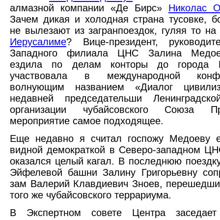
алмазной компании «Де Бирс»
Николас О
Зачем дикая и холодная страна тусовке, б
не вылезают из загранпоездок, гуляя то н
Иерусалиме
? Вице-президент, руководит
Западного филиала ЦНС Залина Медое
ездила по делам конторы до города П
участвовала в международной кон
волнующим названием «Диалог цивилиз
недавней председательши Ленинградско
организации чубайсовского Союза 
мероприятие самое подходящее.
Еще недавно я считал госпожу Медоеву е
видной демократкой в Северо-западном ЦН
оказался целый кагал. В последнюю поездк
Эйфелевой башни Залину Григорьевну соп
зам Валерий Клавдиевич Зноев, перешедши
того же чубайсовского террариума.
В Экспертном совете Центра заседает