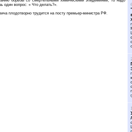
панию борьбы со смертельными химическими эпидемиями, то надо
ь один вопрос: « Что делать?».
овича плодотворно трудится на посту премьер-министра РФ.