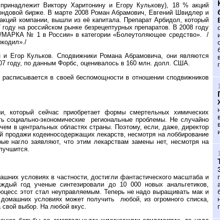
принадлежит Виктору Харитонину и Егору Кулькову), 18 % акций
ндовой бирже. В марте 2008 Роман Абрамович, Евгений Швидлер и
 акций компании, вышли из её капитала. Препарат Арбидол, который
 году на российском рынке безрецептурных препаратов. В 2008 году
/МАРКА № 1 в России» в категории «Болеутоляющее средство».
/
окодил»./
н и Егор Кульков. Сподвижники Романа Абрамовича, они являются
7 году, по данным Форбс, оценивалось в 160 млн. долл. США.
в расписывается в своей беспомощности в отношении сподвижников
и, который сейчас приобретает формы смертельных химических
ть социально-экономические
региональные проблемы. Не случайно
 чем в центральных областях страны. Поэтому, если, даже, директор
ой продажи кодеиносодержащих лекарств, несмотря на лоббирование
ые нагло заявляют, что этим лекарствам замены нет, несмотря на
лучшится.
машних условиях в частности, достигли фантастического масштаба и
ждый год ученые синтезировали до 10 000 новых анальгетиков,
оцесс этот стал неуправляемым. Теперь не надо выращивать мак и
в домашних условиях может получить
любой, из огромного списка,
 свой выбор. На любой вкус.