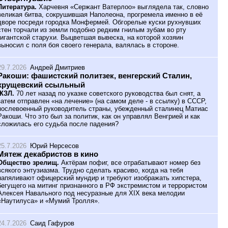
Литература.
Харчевня «Сержант Ватерлоо» выглядела так, словно
великая битва, сокрушившая Наполеона, прогремела именно в её
дворе посреди городка Монфермей. Обгорелые куски рухнувших
стен торчали из земли подобно редким гнилым зубам во рту
гигантской старухи. Выцветшая вывеска, на которой хозяин
выносил с поля боя своего генерала, валялась в стороне.
29.7.2026
Андрей Дмитриев
Ракоши: фашистский политзек, венгерский Сталин,
хрущевский ссыльный
ЖЗЛ.
70 лет назад по указке советского руководства был снят, а
затем отправлен «на лечение» (на самом деле - в ссылку) в СССР,
послевоенный руководитель страны, убежденный сталинец Матиас
Ракоши. Что это был за политик, как он управлял Венгрией и как
сложилась его судьба после падения?
25.7.2026
Юрий Нерсесов
Мятеж декабристов в кино
Общество зрелищ.
Актёрам пофиг, все отрабатывают номер без
всякого энтузиазма. Трудно сделать красиво, когда на тебя
напяливают офицерский мундир и требуют изображать хипстера,
бегущего на митинг признанного в РФ экстремистом и террористом
Алексея Навального под несуразные для XIX века мелодии
«Наутилуса» и «Мумий Тролля».
24.7.2026
Саид Гафуров