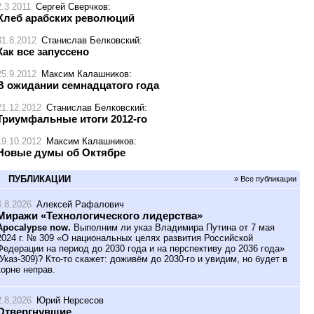
2.3.2011
Сергей Сверчков
:
Хлеб арабских революций
31.8.2012
Станислав Белковский
:
Как все запуссено
25.9.2012
Максим Калашников
:
В ожидании семнадцатого года
21.12.2012
Станислав Белковский
:
Триумфальные итоги 2012-го
19.10.2012
Максим Калашников
:
Новые думы об Октябре
ПУБЛИКАЦИИ
» Все публикации
4.8.2026
Алексей Рафалович
Миражи «Технологического лидерства»
Apocalypse now.
Выполним ли указ Владимира Путина от 7 мая
2024 г. № 309 «О национальных целях развития Российской
Федерации на период до 2030 года и на перспективу до 2036 года»
(Указ-309)? Кто-то скажет: доживём до 2030-го и увидим, но будет в
корне неправ.
2.8.2026
Юрий Нерсесов
Отвергнувшие