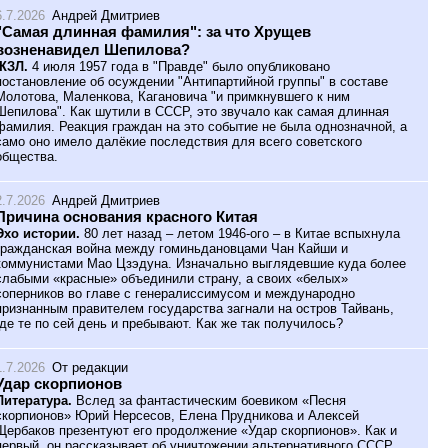
6.7.2026
Андрей Дмитриев
"Самая длинная фамилия": за что Хрущев
возненавидел Шепилова?
ЖЗЛ.
4 июля 1957 года в "Правде" было опубликовано
постановление об осуждении "Антипартийной группы" в составе
Молотова, Маленкова, Кагановича "и примкнувшего к ним
Шепилова". Как шутили в СССР, это звучало как самая длинная
фамилия. Реакция граждан на это событие не была однозначной, а
само оно имело далёкие последствия для всего советского
общества.
2.7.2026
Андрей Дмитриев
Причина основания красного Китая
Эхо истории.
80 лет назад – летом 1946-ого – в Китае вспыхнула
гражданская война между гоминьдановцами Чан Кайши и
коммунистами Мао Цзэдуна. Изначально выглядевшие куда более
слабыми «красные» объединили страну, а своих «белых»
соперников во главе с генералиссимусом и международно
признанным правителем государства загнали на остров Тайвань,
где те по сей день и пребывают. Как же так получилось?
1.7.2026
От редакции
Удар скорпионов
Литература.
Вслед за фантастическим боевиком «Песня
скорпионов» Юрий Нерсесов, Елена Прудникова и Алексей
Щербаков презентуют его продолжение «Удар скорпионов». Как и
первый, он рассказывает об уничтожении альтернативного СССР