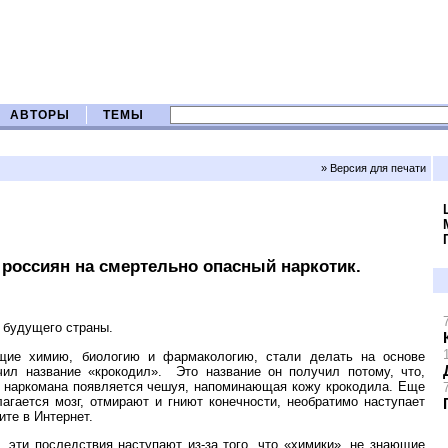
АВТОРЫ
ТЕМЫ
» Версия для печати
оссиян на смертельно опасный наркотик.
 будущего страны.
щие химию, биологию и фармакологию, стали делать на основе
чил название «крокодил».
Это название он получил потому, что,
гах наркомана появляется чешуя, напоминающая кожу крокодила. Еще
агается мозг, отмирают и гниют конечности, необратимо наступает
те в Интернет.
эти последствия наступают из-за того, что «химики», не знающие