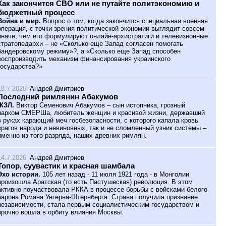
Как закончится СВО или не путайте политэкономию и
бюджетный процесс
Война и мир.
Вопрос о том, когда закончится специальная военная
операция, с точки зрения политической экономии выглядит совсем
иначе, чем его формулируют онлайн-архистратиги и телевизионные
стратопедархи – не «Сколько еще Запад согласен помогать
бандеровскому режиму»?, а «Сколько еще Запад способен
воспроизводить механизм финансирования украинского
государства?»
18.7.2026
Андрей Дмитриев
Последний римлянин Абакумов
ЖЗЛ.
Виктор Семенович Абакумов – сын истопника, грозный
нарком СМЕРШа, любитель женщин и красивой жизни, державший
в руках карающий меч госбезопасности, с которого капала кровь
врагов народа и невиновных, так и не сломленный узник системы –
именно из того разряда, наших древних римлян.
14.7.2026
Андрей Дмитриев
Топор, суувастик и красная шамбала
Эхо истории.
105 лет назад - 11 июля 1921 года - в Монголии
произошла Аратская (то есть Пастушеская) революция. В этом
активно поучаствовала РККА в процессе борьбы с войсками белого
барона Романа Унгерна-Штернберга. Страна получила признание
независимости, стала первым социалистическим государством и
прочно вошла в орбиту влияния Москвы.