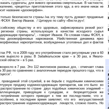
казать суррогаты, для живого организма смертельные. В частности,
жалению, «рецепты» приготовления этого яда, а его иначе никак не
осит название «дезоморфин».
столько безопасности страны /на эту тему пусть думают продажные
ор ФСКН
Виктор Иванов.
/ Цитирую по сайту «Вести.ру»/:
ссийскому обществу и его здоровью, зафиксировала резкий рост
 регионах страны, использующих в качестве исходного сырья
держащире препараты", - говорит Иванов. По словам главы ФСКН, в
тва дезоморфиновых наркоманов. Убийственная динамика ярко
оморфиновых наркопритонов, возбужденных уголовных дел и фактов
тах РФ, то в 2009 году его употребление стало регулярным уже в 60
онов выросло в разы. В Забайкальском крае – в 30 раз, в Ямало-
ской области – в 5 раз.
озросло в 7 раз. Это 112 миллионов разовых доз, - отмечает глава
в 30 раз по сравнению с аналогичным периодом прошлого года, что в
оцессе".
, проводимой этой службой, в ее борьбе с подобными химическими
птурную продажу кодеиносодержащих препаратов, как это было
во
 распространение по стране
двух подобных химических эпидемий –
галлюцинации, приводящие к суицидам, и
безрецептурное же
потребление которого приводит к тем же последствиям, что и
собенно, в последнее время заявляет, что его
могущественной
е распространение кодеиносодержащих
лекарств, сложно понять. Но