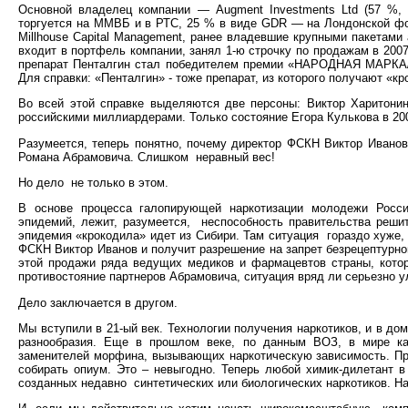
Основной владелец компании — Augment Investments Ltd (57 %, 
торгуется на ММВБ и в РТС, 25 % в виде GDR — на Лондонской фо
Millhouse Capital Management, ранее владевшие крупными пакетами
входит в портфель компании, занял 1-ю строчку по продажам в 2007
препарат Пенталгин стал победителем премии «НАРОДНАЯ МАРКА
Для справки: «Пенталгин» - тоже препарат, из которого получают «кр
Во всей этой справке выделяются две персоны: Виктор Харитони
российскими миллиардерами. Только состояние Егора Кулькова в 200
Разумеется, теперь понятно, почему директор ФСКН Виктор Ивано
Романа Абрамовича. Слишком
неравный вес!
Но дело
не только в этом.
В основе процесса галопирующей наркотизации молодежи Росси
эпидемий, лежит, разумеется,
неспособность правительства реши
эпидемия «крокодила» идет из Сибири. Там ситуация
гораздо хуже,
ФСКН Виктор Иванов и получит разрешение на запрет безрецептурн
этой продажи ряда ведущих медиков и фармацевтов страны, котор
противостояние партнеров Абрамовича, ситуация вряд ли серьезно у
Дело заключается в другом.
Мы вступили в 21-ый век. Технологии получения наркотиков, и в до
разнообразия. Еще в прошлом веке, по данным ВОЗ, в мире ка
заменителей морфина, вызывающих наркотическую зависимость. Пр
собирать опиум. Это – невыгодно. Теперь любой химик-дилетант 
созданных недавно
синтетических или биологических наркотиков. На