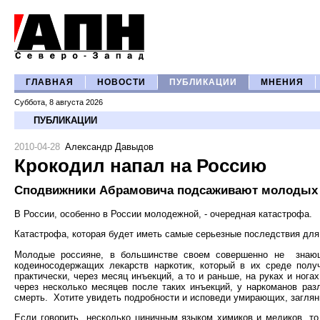
ГЛАВНАЯ
НОВОСТИ
ПУБЛИКАЦИИ
МНЕНИЯ
Суббота, 8 августа 2026
ПУБЛИКАЦИИ
2010-04-28
Александр Давыдов
Крокодил напал на Россию
Сподвижники Абрамовича подсаживают молодых р
В России, особенно в России молодежной, - очередная катастрофа.
Катастрофа, которая будет иметь самые серьезные последствия для
Молодые россияне, в большинстве своем совершенно не
знаю
кодеиносодержащих лекарств наркотик, который в их среде полу
практически, через месяц инъекций, а то и раньше, на руках и но
через несколько месяцев после таких инъекций, у наркоманов разл
смерть.
Хотите увидеть подробности и исповеди умирающих, загляни
Если говорить
несколько циничным языком химиков и медиков, то