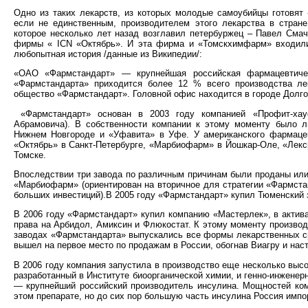
Одно из таких лекарств, из которых молодые самоубийцы готовят 
если не единственным, производителем этого лекарства в стране
которое несколько лет назад возглавил петербуржец – Павел Смач
фирмы « ICN «Октябрь». И эта фирма и «Томскхимфарм» входи
любопытная история /данные из Википедии/:
«ОАО «Фармстандарт» — крупнейшая российская фармацевтичес
«Фармстандарта» приходится более 12 % всего производства ле
общество «Фармстандарт». Головной офис находится в городе Долго
«Фармстандарт» основан в 2003 году компанией «Профит-хаус»
Абрамовича). В собственности компании к этому моменту было 
Нижнем Новгороде и «Уфавита» в Уфе. У американского фармацевт
«Октябрь» в Санкт-Петербурге, «Марбиофарм» в Йошкар-Оле, «Лек
Томске.
Впоследствии три завода по различным причинам были проданы или 
«Марбиофарм» (ориентирован на вторичное для стратегии «Фармста
больших инвестиций).В 2005 году «Фармстандарт» купил Тюменский 
В 2006 году «Фармстандарт» купил компанию «Мастерлек», в актива
права на Арбидол, Амиксин и Флюкостат. К этому моменту производ
заводах «Фармстандарта» выпускались все формы лекарственных сре
вышел на первое место по продажам в России, обогнав Виагру и нас
В 2006 году компания запустила в производство еще несколько высо
разработанный в Институте биоорганической химии, и генно-инжене
— крупнейший российский производитель инсулина. Мощностей ком
этом препарате, но до сих пор большую часть инсулина Россия импор