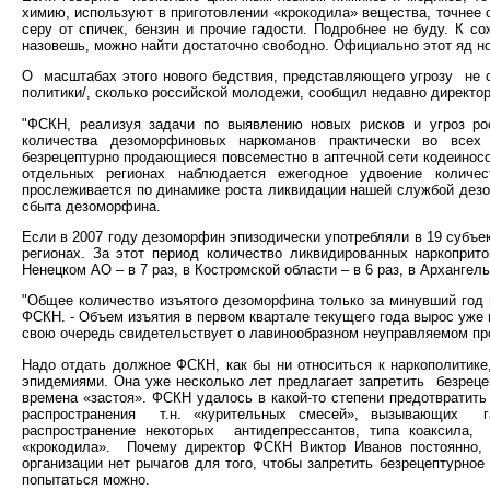
химию, используют в приготовлении «крокодила» вещества, точнее с
серу от спичек, бензин и прочие гадости. Подробнее не буду. К со
назовешь, можно найти достаточно свободно. Официально этот яд н
О
масштабах этого нового бедствия, представляющего угрозу
не 
политики/, сколько российской молодежи, сообщил недавно директ
"ФСКН, реализуя задачи по выявлению новых рисков и угроз ро
количества дезоморфиновых наркоманов практически во всех
безрецептурно продающиеся повсеместно в аптечной сети кодеиносо
отдельных регионах наблюдается ежегодное удвоение количес
прослеживается по динамике роста ликвидации нашей службой дез
сбыта дезоморфина.
Если в 2007 году дезоморфин эпизодически употребляли в 19 субъек
регионах. За этот период количество ликвидированных наркоприт
Ненецком АО – в 7 раз, в Костромской области – в 6 раз, в Архангель
"Общее количество изъятого дезоморфина только за минувший год в
ФСКН. - Объем изъятия в первом квартале текущего года вырос уже 
свою очередь свидетельствует о лавинообразном неуправляемом пр
Надо отдать должное ФСКН, как бы ни относиться к наркополитике
эпидемиями. Она уже несколько лет предлагает запретить
безреце
времена «застоя». ФСКН удалось в какой-то степени предотвратить
распространения
т.н. «курительных смесей», вызывающих
распространение некоторых
антидепрессантов, типа коаксила,
«крокодила».
Почему директор ФСКН Виктор Иванов постоянно, о
организации нет рычагов для того, чтобы запретить безрецептурно
попытаться можно.