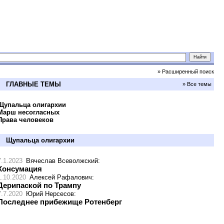
» Расширенный поиск
ГЛАВНЫЕ ТЕМЫ
» Все темы
Щупальца олигархии
Марш несогласных
Права человеков
Щупальца олигархии
7.1.2023
Вячеслав Всеволжский
:
Консумация
1.10.2020
Алексей Рафалович
:
Дерипаской по Трампу
7.7.2020
Юрий Нерсесов
:
Последнее прибежище Ротенберг