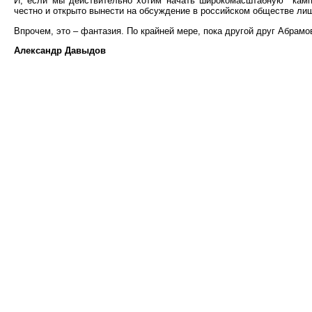
И, если мы действительно хотим начать широкомасштабную
кам
честно и открыто вынести на обсуждение в российском обществе лиш
Впрочем, это – фантазия. По крайней мере, пока другой друг Абрам
Александр Давыдов