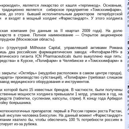
«крокодил», является лекарство от кашля «терпинкод». Основным,
 традиционно является
сибирское предприятие «Томскхимфарм»,
ков, до этого
бывший исполнительным директором
петербургской
ли
и входят в мощный холдинг «Фармстандарт». У этого холдинга
кая компания (по данным за II квартал 2009 года). На долю
карств в стране. Полное наименование — Открытое акционерное
прудном (Московская область).
 (структурой Millhouse Capital, управлявшей активами Романа
лишь два российских фармацевтических завода: «Фитофарм-НН» в
ического гиганта ICN Pharmaceuticals было выкуплено еще пять:
средства» в Курске, «Полифарм» в Челябинске и «Томскхимфарм» в
закрыты: «Октябрь» (неудобно расположен в самом центре города),
ндарта» производство субстанций), «Полифарм» (требовал слишком
завод медицинского оборудования и инструментов.
х которой было 15 известных брендов. В частности, были получены
ственные мощности холдинга превышали 1 млрд. упаковок в год, на
дств (таблетки, суспензии, капсулы, спреи). К концу года Арбидол
тойку боярышника.
котехнологичных препаратов: первый в России гормон роста Растан,
рный инсулин человека Биосулин. На данный момент «Фармстандарт»
пании хватило бы, чтобы обеспечить 100 % потребности россиян в
тирует из-за рубежа.