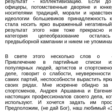
результат - коллективизацию. Если д
офицеры, потомственные дворяне и юнке
носителями традиций, морали и нравстве
идеологии большевиков принадлежность к
стала носить ярко выраженный негативный
результат этого нам тоже прекрасно и
категория целеобразование осталась
предвыборной кампании и никем не упомина
В свете этого несколько слов о «п
Привлечение в партийные списки и
популярных людей, артистов и спортсмен
деле, говорит о слабости, неуверенност
самих партий, неспособности вырастить ярк
своих рядах. Мне искренне обидно за
спортсменов, Андрея Аршавина и Евгени
настоящих профессионалов своего дела, ко
используют. И хочется задать им прос
Предположим, (не дай Бог), наш любимый «