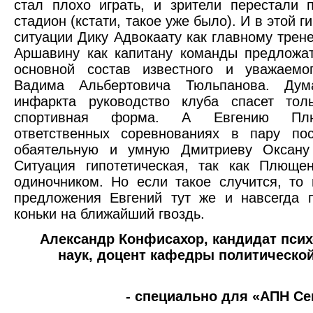
стал плохо играть, и зрители перестали 
стадион (кстати, такое уже было). И в этой г
ситуации Дику Адвокаату как главному трен
Аршавину как капитану команды предложа
основной состав известного и уважаемо
Вадима Альбертовича Тюльпанова. Дум
инфаркта руководство клуба спасет тол
спортивная форма. А Евгению Пл
ответственных соревнованиях в пару пос
обаятельную и умную Дмитриеву Оксану 
Ситуация гипотетическая, так как Плюще
одиночником. Но если такое случится, то 
предложения Евгений тут же и навсегда 
коньки на ближайший гвоздь.
Александр Конфисахор, кандидат псих
наук, доцент кафедры политическо
- специально для «АПН Се