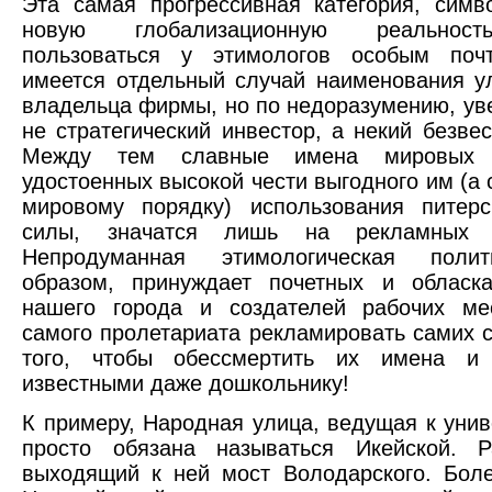
Эта самая прогрессивная категория, сим
новую глобализационную реальнос
пользоваться у этимологов особым поч
имеется отдельный случай наименования у
владельца фирмы, но по недоразумению, ув
не стратегический инвестор, а некий безвес
Между тем славные имена мировых к
удостоенных высокой чести выгодного им (а 
мировому порядку) использования питерс
силы, значатся лишь на рекламных б
Непродуманная этимологическая полит
образом, принуждает почетных и обласка
нашего города и создателей рабочих ме
самого пролетариата рекламировать самих с
того, чтобы обессмертить их имена и
известными даже дошкольнику!
К примеру, Народная улица, ведущая к унив
просто обязана называться Икейской. 
выходящий к ней мост Володарского. Боле