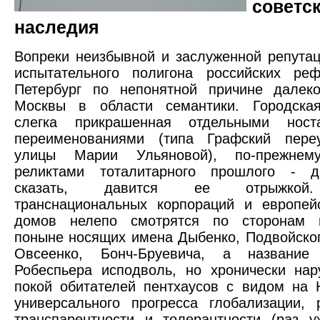
советс
наследия
Вопреки неизбывной и заслуженной репута
испытательного полигона российских реф
Петербург по непонятной причине далеко
Москвы в области семантики. Городская
слегка прикрашенная отдельными носта
переименованиями (типа Графский пере
улицы Марии Ульяновой), по-прежнему
реликтами тоталитарного прошлого - 
сказать, давится ее отрыжкой
транснациональных корпораций и европей
домов нелепо смотрятся по сторонам м
поныне носящих имена Дыбенко, Подвойског
Овсеенко, Бонч-Бруевича, а название
Робеспьера исподволь, но хронически на
покой обитателей пентхаусов с видом на 
универсального прогресса глобализации,
транспарентности и толерантности (раз 