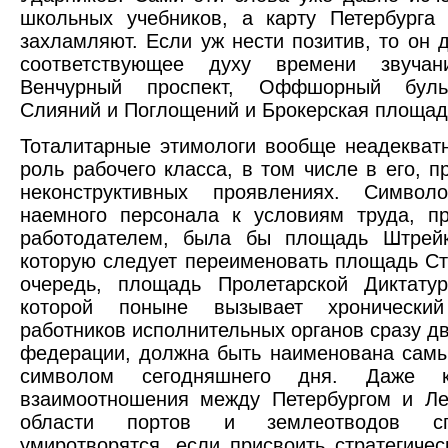
школьных учебников, а карту Петербурга
захламляют. Если уж нести позитив, то он 
соответствующее духу времени звучан
Венчурный проспект, Оффшорный буль
Слияний и Поглощений и Брокерская площад
Тоталитарные этимологи вообще неадекват
роль рабочего класса, в том числе в его, п
неконструктивных проявлениях. Символ
наемного персонала к условиям труда, п
работодателем, была бы площадь Штрейк
которую следует переименовать площадь Ст
очередь, площадь Пролетарской Диктатур
которой поныне вызывает хронически
работников исполнительных органов сразу дв
федерации, должна быть наименована сам
символом сегодняшнего дня. Даже ко
взаимоотношения между Петербургом и Ле
области портов и землеотводов с
умиротворятся, если присвоить стратегиче