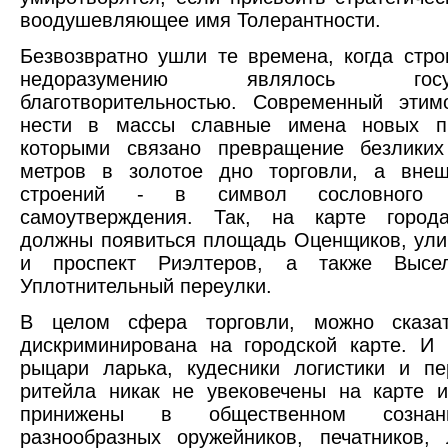
воодушевляющее имя Толерантности.
Безвозвратно ушли те времена, когда стро
недоразумению являлось госуда
благотворительностью. Современный этим
нести в массы славные имена новых п
которыми связано превращение безликих
метров в золотое дно торговли, а внеш
строений - в символ сословного 
самоутверждения. Так, на карте город
должны появиться площадь Оценщиков, ул
и проспект Риэлтеров, а также Высел
Уплотнительный переулки.
В целом сфера торговли, можно сказат
дискриминирована на городской карте. И
рыцари ларька, кудесники логистики и п
ритейла никак не увековечены на карте 
принижены в общественном сознан
разнообразных оружейников, печатников, 