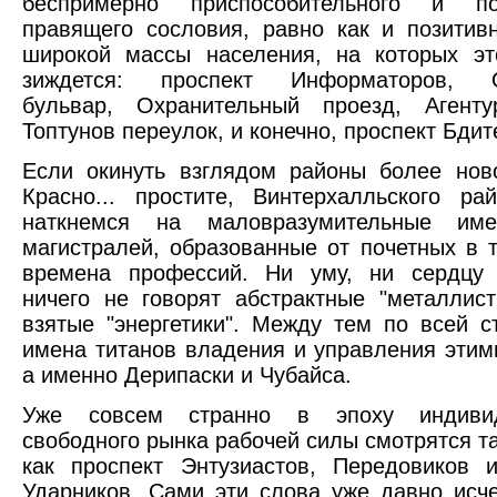
беспримерно приспособительного и п
правящего сословия, равно как и позитив
широкой массы населения, на которых эт
зиждется: проспект Информаторов, О
бульвар, Охранительный проезд, Агенту
Топтунов переулок, и конечно, проспект Бдит
Если окинуть взглядом районы более нов
Красно... простите, Винтерхалльского р
наткнемся на маловразумительные име
магистралей, образованные от почетных в 
времена профессий. Ни уму, ни сердцу 
ничего не говорят абстрактные "металлис
взятые "энергетики". Между тем по всей с
имена титанов владения и управления этим
а именно Дерипаски и Чубайса.
Уже совсем странно в эпоху индиви
свободного рынка рабочей силы смотрятся та
как проспект Энтузиастов, Передовиков 
Ударников. Сами эти слова уже давно исч