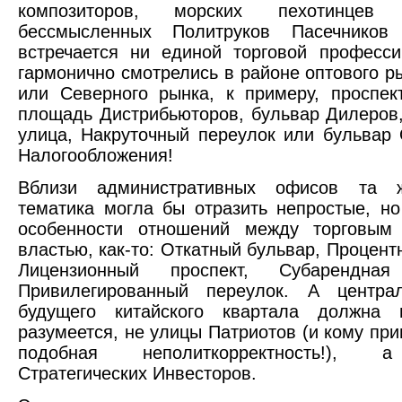
композиторов, морских пехотинце
бессмысленных Политруков Пасечников
встречается ни единой торговой професс
гармонично смотрелись в районе оптового р
или Северного рынка, к примеру, проспек
площадь Дистрибьюторов, бульвар Дилеров
улица, Накруточный переулок или бульвар
Налогообложения!
Вблизи административных офисов та ж
тематика могла бы отразить непростые, н
особенности отношений между торговым
властью, как-то: Откатный бульвар, Процент
Лицензионный проспект, Субарендн
Привилегированный переулок. А центра
будущего китайского квартала должна 
разумеется, не улицы Патриотов (и кому при
подобная неполиткорректность!),
Стратегических Инвесторов.