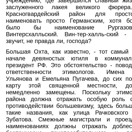
учреждению, где завершился славный жиз
заслуженного лакея великого фюре
Красногвардейский район для прос
наименовать просто Германским, хотя б
было бы наименование Рургазо
Винтерсхалльский. Вин-тер-халль-ский -
звучит, не правда ли, господа?
Большая Охта, как известно, - тот самый 
начале девяностых ютиля в коммунал
президент РФ. Это обстоятельство - пово
ответственности этимологов. Имена 
Ульянова и Емельяна Пугачева, до сих п
карту этой священной местности, д
немедленно замещены. Поскольку этимо
района должна отражать особую роль 
противодействии большевизму, здесь боль
такие названия, как улица Рачковского
Зубатова. Смежные магистрали и прое
наименованиях должны отражать добле