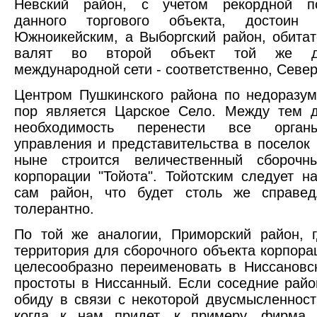
Невский район, с учетом рекордной п
данного торгового объекта, достоин 
Южноикейским, а Выборгский район, обитат
валят во второй объект той же до
международной сети - соответственно, Севе
Центром Пушкинского района по недоразу
пор является Царское Село. Между тем д
необходимость перенести все орган
управления и представительства в поселок
ныне строится величественный сборочн
корпорации "Тойота". Тойотским следует н
сам район, что будет столь же справед
толерантно.
По той же аналогии, Приморский район, 
территория для сборочного объекта корпорац
целесообразно переименовать в Ниссановс
простоты в Ниссанный. Если соседние рай
обиду в связи с некоторой двусмысленност
когда к нам придет, к примеру, фирма 