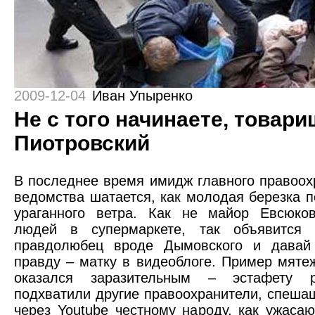
2009-12-04
Иван Упыренко
Не с того начинаете, товари
Пиотровский
В последнее время имидж главного правоох
ведомства шатается, как молодая березка 
ураганного ветра. Как не майор Евсюков
людей в супермаркете, так объявится к
правдолюбец вроде Дымовского и давай
правду – матку в видеоблоге. Пример мяте
оказался заразительным – эстафету р
подхватили другие правоохранители, спеша
через Youtube честному народу, как ужаса