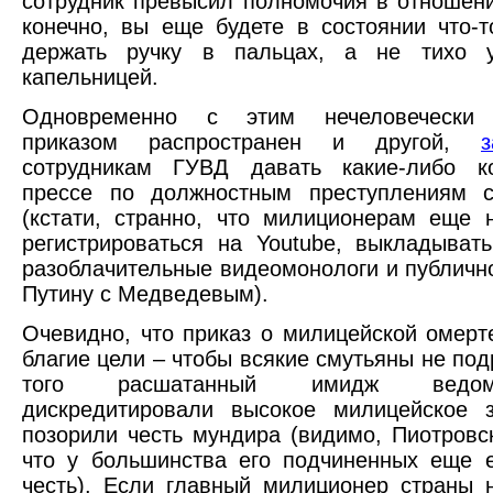
сотрудник превысил полномочия в отношени
конечно, вы еще будете в состоянии что-т
держать ручку в пальцах, а не тихо 
капельницей.
Одновременно с этим нечеловечески 
приказом распространен и другой,
сотрудникам ГУВД давать какие-либо к
прессе по должностным преступлениям с
(кстати, странно, что милиционерам еще 
регистрироваться на Youtube, выкладыват
разоблачительные видеомонологи и публичн
Путину с Медведевым).
Очевидно, что приказ о милицейской омерт
благие цели – чтобы всякие смутьяны не под
того расшатанный имидж ведом
дискредитировали высокое милицейское 
позорили честь мундира (видимо, Пиотровск
что у большинства его подчиненных еще е
честь). Если главный милиционер страны н