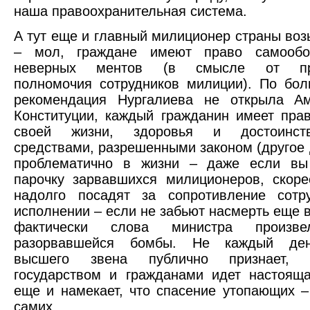
наша правоохранительная система.
А тут еще и главный милиционер страны воз
– мол, граждане имеют право самообо
неверных ментов (в смысле от пр
полномочия сотрудников милиции). По бол
рекомендация Нургалиева не открыла А
Конституции, каждый гражданин имеет пра
своей жизни, здоровья и достоинс
средствами, разрешенными законом (другое д
проблематично в жизни – даже если вы
парочку зарвавшихся милиционеров, скоре
надолго посадят за сопротивление сотр
исполнении – если не забьют насмерть еще в
фактически слова министра произв
разорвавшейся бомбы. Не каждый ден
высшего звена публично признает,
государством и гражданами идет настоящ
еще и намекает, что спасение утопающих –
самих.