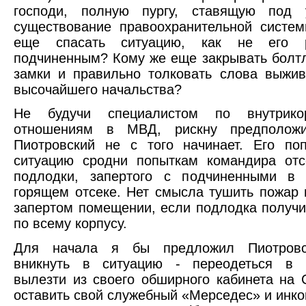
господи, полную пургу, ставящую под 
существование правоохранительной систе
еще спасать ситуацию, как не его р
подчиненным? Кому же еще закрывать болт
замки и правильно толковать слова выжи
высочайшего начальства?
Не будучи специалистом по внутрикор
отношениям в МВД, рискну предположи
Пиотровский не с того начинает. Его по
ситуацию сродни попыткам командира отс
подлодки, запертого с подчиненными в
горящем отсеке. Нет смысла тушить пожар 
запертом помещении, если подлодка получ
по всему корпусу.
Для начала я бы предложил Пиотровс
вникнуть в ситуацию - переодеться в г
вылезти из своего обширного кабинета на 
оставить свой служебный «Мерседес» и инког