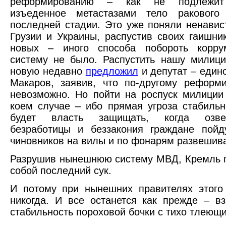
реформированию – как не подлежит
изъеденное метастазами тело ракового
последней стадии. Это уже поняли ненави
Грузии и Украины, распустив своих гаишни
новых – иного способа побороть корру
систему не было. Распустить нашу милиц
новую недавно
предложил
и депутат – един
Макаров, заявив, что по-другому реформ
невозможно. Но пойти на роспуск милиции
коем случае – ибо прямая угроза стабильн
будет власть защищать, когда озв
безработицы и беззакония граждане пойд
чиновников на вилы и по фонарям развешив
Разрушив нынешнюю систему МВД, Кремль 
собой последний сук.
И потому при нынешних правителях этого
никогда. И все останется как прежде – в
стабильность пороховой бочки с тихо тлеющ