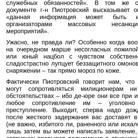
служебных обязанностей». В том же с
документе г-н Пиотровский высказывает о
«данная информация может быть ис
организаторами массовых несанкцио
мероприятий».
Ужасно, не правда ли? Особенно когда воо
на очередном марше несогласных пожилой
или юный нацбол с чувством собствен
сладострастно лупцует беззащитного омоно
снаряжении – так прямо мороз по коже.
Фактически Пиотровский говорит нам, что
могут сопротивляться милиционерам н
обстоятельствах – ибо де-юре они все при и
любое сопротивление им – уголовно 
преступление. Выходит, сперва надо дож
после жесткого задержания вас доставят в
(не важно, избитого ли, раненного или искал
лишь затем вы можете написать заявление, 