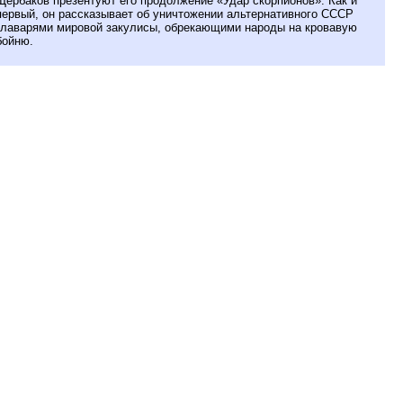
Щербаков презентуют его продолжение «Удар скорпионов». Как и
первый, он рассказывает об уничтожении альтернативного СССР
главарями мировой закулисы, обрекающими народы на кровавую
бойню.