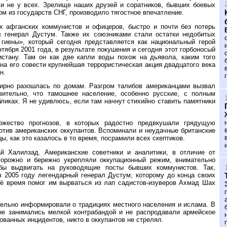
ли не у всех. Зрелище наших друзей и соратников, бывших боевых
ом из государств СНГ, производило тягостное впечатление.
х афганских коммунистов и офицеров, быстро и почти без потерь
 генерал Дустум. Также их союзниками стали остатки недобитых
иены», который сегодня представляется как национальный герой
тября 2001 года, в результате покушения и сегодня этот горбоносый
стану. Там он как две капли воды похож на дьявола, каким того
на его совести крупнейшая террористическая акция двадцатого века
н.
мирно разошлась по домам. Разгром талибов американцами вызвал
вительно, что тамошнее население, особенно русские, с полным
ликах. Я не удивлюсь, если там начнут стихийно ставить памятники
жество прогнозов, в которых радостно предвкушали грядущую
отив американских оккупантов. Вспоминали и неудачные британские
, как это казалось в то время, посрамили всех скептиков.
 Халилзад. Американские советники и аналитики, в отличие от
сторожно и бережно укрепляли оккупационный режим, внимательно
бы выдвигать на руководящие посты бывших коммунистов. Так,
 2005 году легендарный генерал Дустум, которому до конца своих
оё время помог им вырваться из лап садистов-изуверов Ахмад Шах
ельно информировали о традициях местного населения и ислама. В
 не занимались мелкой контрабандой и не распродавали армейское
анных инцидентов, никто в оккупантов не стрелял.