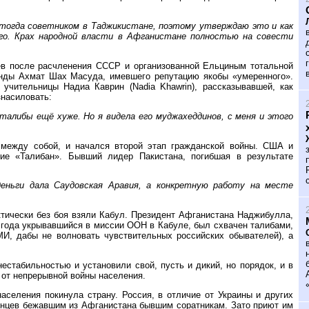
л тогда советником в Таджикистане, поэтому утверждаю это и как
 его. Крах народной власти в Афганистане полностью на совести
в после расчленения СССР и организованной Ельциным тотальной
анды Ахмат Шах Масуда, имевшего репутацию якобы «умеренного».
учительницы Надиа Каврин (Nadia Khawrin), рассказывавшей, как
знасиловать:
 талибы ещё хуже. Но я видела его муджахеддинов, с меня и этого
 между собой, и начался второй этап гражданской войны. США и
ие «Талибан». Бывший лидер Пакистана, погибшая в результате
деньги дала Саудовская Аравия, а конкретную работу на месте
ктически без боя взяли Кабул. Президент Афганистана Наджибулла,
 года укрывавшийся в миссии ООН в Кабуле, был схвачен талибами,
МИ, дабы не волновать чувствительных российских обывателей), а
естабильностью и установили свой, пусть и дикий, но порядок, и в
 от непрерывной войны населения.
аселения покинула страну. Россия, в отличие от Украины и других
женцев бежавшим из Афганистана бывшим соратникам. Зато приют им