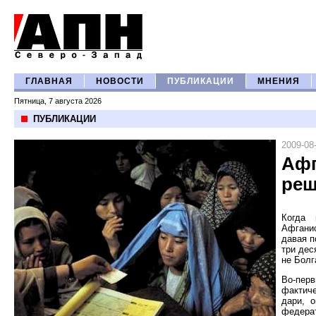
ГЛАВНАЯ
НОВОСТИ
ПУБЛИКАЦИИ
МНЕНИЯ
Пятница, 7 августа 2026
ПУБЛИКАЦИИ
2009-08
Афг
ре
Когда 
Афганис
давая п
три дес
не Болг
Во-пер
фактиче
дари, 
федерат