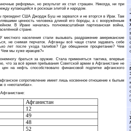
ночные реформы», но результат их стал страшен. Никогда, ни при
 между купающейся в роскоши элитой и народом.
бы президент США Джордж Буш не зарвался и не вторгся в Ирак. Там
елявшими ценность человека длиной его бороды, а с вооружённым
йном. В Ираке началась полномасштабная партизанская война,
аселённой стране.
У местного населения стали вызывать раздражение американские
ься, не снимая перчаток. Афганцы всё чаще стали задавать себе
ько лет после ухода талибов? Где обещанное процветание? Чем
? Чем мы хуже иракцев?»
немногу браться за оружие. Стала применяться тактика, впервые
ню, что за всё время пребывания Советской армии в Афганистане не
е цен на нефть способствовало финансовой подпитке афганского
 афганское сопротивление имеет лишь косвенное отношение к былым
к о «неоталибах».
 Афганистане:
Афганистан
12
49
48
52