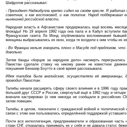
Шабдолов рассказывал:
- Президент Наджибулла крепко сидел на своём кресле. Я работа
советник, и как востоковед, и как политик. Народ поддерживал
нынешней российской власти.
Народная власть в Афганистане продержалась ещё восемь месяце
блокады! Но 19 апреля 1992 года она пала и в Кабул вступили б
Французская газета Ле Монд опубликовала воспоминания бывшей 
женщины выбрасывались из окон, когда те входили к ним чтобы их и
- Во Франции нельзя говорить плохо о Масуде под предлогом, что
довольно.
Затем банды «борцов за народное дело» насмерть перегрызлись
Пакистан сделали ставку на никому ранее не известное движен
покушения Беназир Бхутто в своё время рассказывала:
Идея талибов была английская, осуществляли её американцы, 
проводил Пакистан.
Талибы начали расширять сферу своего влияния и в 1996 году пра
большой друг СССР и России, свергнутый ещё в 1992 году и четыре
вначале кастрирован (о чем никогда не сообщали в российских С
затем повешен.
Талибы, в целом, покончили с гражданской войной и политической н
связи с этим они пользовались определённой поддержкой уставшего
Почти вся интеллигенция, предприниматели и образованная часть н
стран СНГ, отказалась принимать их у себя и не давала статус бе