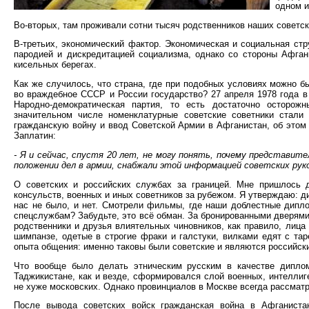
одном и
Во-вторых, там проживали сотни тысяч родственников наших советск
В-третьих, экономический фактор. Экономическая и социальная стр
пародией и дискредитацией социализма, однако со стороны Афгани
кисельных берегах.
Как же случилось, что страна, где при подобных условиях можно б
во враждебное СССР и России государство? 27 апреля 1978 года 
Народно-демократическая партия, то есть достаточно осторо
значительном числе номенклатурные советские советники стали 
гражданскую войну и ввод Советской Армии в Афганистан, об этом
Заплатин:
- Я и сейчас, спустя 20 лет, не могу понять, почему представит
положении дел в армии, снабжали этой информацией советских рук
О советских и российских службах за границей. Мне пришлось 
консульств, военных и иных советников за рубежом. Я утверждаю: ди
нас не было, и нет. Смотрели фильмы, где наши доблестные дипл
спецслужбам? Забудьте, это всё обман. За бронированными дверям
родственники и друзья влиятельных чиновников, как правило, лица
шимпанзе, одетые в строгие фраки и галстуки, вилками едят с та
опыта общения: именно таковы были советские и являются российск
Что вообще было делать этническим русским в качестве диплом
Таджикистане, как и везде, сформировался слой военных, интелли
не хуже московских. Однако провинциалов в Москве всегда рассматр
После вывода советских войск гражданская война в Афганистан