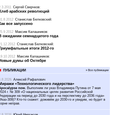
2.3.2011
Сергей Сверчков
:
Хлеб арабских революций
31.8.2012
Станислав Белковский
:
Как все запуссено
25.9.2012
Максим Калашников
:
В ожидании семнадцатого года
21.12.2012
Станислав Белковский
:
Триумфальные итоги 2012-го
19.10.2012
Максим Калашников
:
Новые думы об Октябре
ПУБЛИКАЦИИ
» Все публикации
4.8.2026
Алексей Рафалович
Миражи «Технологического лидерства»
Apocalypse now.
Выполним ли указ Владимира Путина от 7 мая
2024 г. № 309 «О национальных целях развития Российской
Федерации на период до 2030 года и на перспективу до 2036 года»
(Указ-309)? Кто-то скажет: доживём до 2030-го и увидим, но будет в
корне неправ.
2.8.2026
Юрий Нерсесов