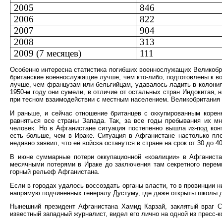
2005
846
2006
822
2007
904
2008
313
2009 (7 месяцев)
111
Особенно интересна статистика погибших военнослужащих Великобри
британские военнослужащие лучше, чем кто-либо, подготовлены к во
лучше, чем французам или бельгийцам, удавалось ладить в колония
1950-м году они сумели, в отличие от остальных стран Индокитая, 
при тесном взаимодействии с местным населением. Великобритания
И раньше, и сейчас отношение британцев с оккупированным корен
равняться все страны Запада. Так, за все годы пребывания их мн
человек. Но в Афганистане ситуация постепенно вышла из-под кон
есть больше, чем в Ираке. Ситуация в Афганистане настолько пл
недавно заявил, что её войска останутся в стране на срок от 30 до 40
В июне суммарные потери оккупационной «коалиции» в Афганиста
месячными потерями в Ираке до заключения там секретного переми
горный рельеф Афганистана.
Если в городах удалось воссоздать органы власти, то в провинции н
напрямую подчиненных генералу Дустуму, где даже открыты школы д
Нынешний президент Афганистана Хамид Карзай, заклятый враг СС
известный западный журналист, видел его лично на одной из пресс-