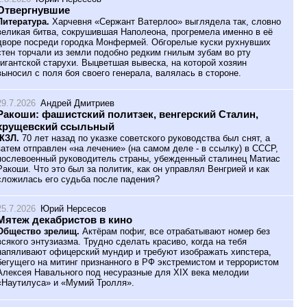
Отвергнувшие
Литература.
Харчевня «Сержант Ватерлоо» выглядела так, словно
великая битва, сокрушившая Наполеона, прогремела именно в её
дворе посреди городка Монфермей. Обгорелые куски рухнувших
стен торчали из земли подобно редким гнилым зубам во рту
гигантской старухи. Выцветшая вывеска, на которой хозяин
выносил с поля боя своего генерала, валялась в стороне.
29.7.2026
Андрей Дмитриев
Ракоши: фашистский политзек, венгерский Сталин,
хрущевский ссыльный
ЖЗЛ.
70 лет назад по указке советского руководства был снят, а
затем отправлен «на лечение» (на самом деле - в ссылку) в СССР,
послевоенный руководитель страны, убежденный сталинец Матиас
Ракоши. Что это был за политик, как он управлял Венгрией и как
сложилась его судьба после падения?
25.7.2026
Юрий Нерсесов
Мятеж декабристов в кино
Общество зрелищ.
Актёрам пофиг, все отрабатывают номер без
всякого энтузиазма. Трудно сделать красиво, когда на тебя
напяливают офицерский мундир и требуют изображать хипстера,
бегущего на митинг признанного в РФ экстремистом и террористом
Алексея Навального под несуразные для XIX века мелодии
«Наутилуса» и «Мумий Тролля».