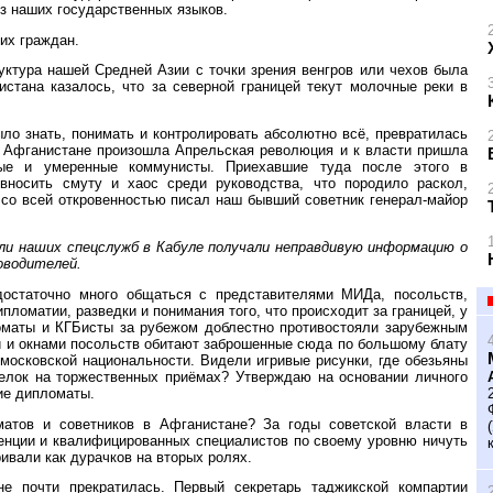
з наших государственных языков.
их граждан.
уктура нашей Средней Азии с точки зрения венгров или чехов была
стана казалось, что за северной границей текут молочные реки в
ыло знать, понимать и контролировать абсолютно всё, превратилась
в Афганистане произошла Апрельская революция и к власти пришла
жные и умеренные коммунисты. Приехавшие туда после этого в
вносить смуту и хаос среди руководства, что породило раскол,
 со всей откровенностью писал наш бывший советник генерал-майор
ели наших спецслужб в Кабуле получали неправдивую информацию о
оводителей.
достаточно много общаться с представителями МИДа, посольств,
пломатии, разведки и понимания того, что происходит за границей, у
оматы и КГБисты за рубежом доблестно противостояли зарубежным
и и окнами посольств обитают заброшенные сюда по большому блату
 московской национальности. Видели игривые рисунки, где обезьяны
релок на торжественных приёмах? Утверждаю на основании личного
ие дипломаты.
атов и советников в Афганистане? За годы советской власти в
генции и квалифицированных специалистов по своему уровню ничуть
ивали как дурачков на вторых ролях.
е почти прекратилась. Первый секретарь таджикской компартии