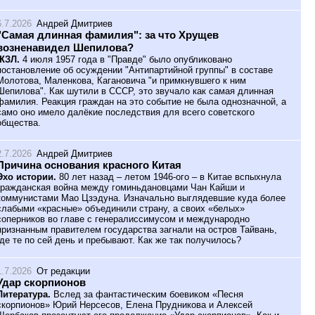
6.7.2026
Андрей Дмитриев
"Самая длинная фамилия": за что Хрущев
возненавидел Шепилова?
ЖЗЛ.
4 июля 1957 года в "Правде" было опубликовано
постановление об осуждении "Антипартийной группы" в составе
Молотова, Маленкова, Кагановича "и примкнувшего к ним
Шепилова". Как шутили в СССР, это звучало как самая длинная
фамилия. Реакция граждан на это событие не была однозначной, а
само оно имело далёкие последствия для всего советского
общества.
2.7.2026
Андрей Дмитриев
Причина основания красного Китая
Эхо истории.
80 лет назад – летом 1946-ого – в Китае вспыхнула
гражданская война между гоминьдановцами Чан Кайши и
коммунистами Мао Цзэдуна. Изначально выглядевшие куда более
слабыми «красные» объединили страну, а своих «белых»
соперников во главе с генералиссимусом и международно
признанным правителем государства загнали на остров Тайвань,
где те по сей день и пребывают. Как же так получилось?
1.7.2026
От редакции
Удар скорпионов
Литература.
Вслед за фантастическим боевиком «Песня
скорпионов» Юрий Нерсесов, Елена Прудникова и Алексей