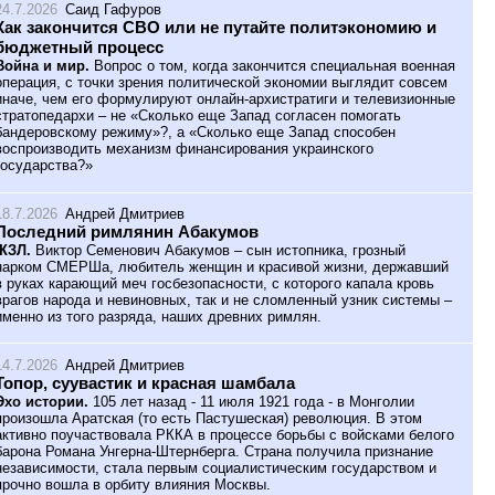
24.7.2026
Саид Гафуров
Как закончится СВО или не путайте политэкономию и
бюджетный процесс
Война и мир.
Вопрос о том, когда закончится специальная военная
операция, с точки зрения политической экономии выглядит совсем
иначе, чем его формулируют онлайн-архистратиги и телевизионные
стратопедархи – не «Сколько еще Запад согласен помогать
бандеровскому режиму»?, а «Сколько еще Запад способен
воспроизводить механизм финансирования украинского
государства?»
18.7.2026
Андрей Дмитриев
Последний римлянин Абакумов
ЖЗЛ.
Виктор Семенович Абакумов – сын истопника, грозный
нарком СМЕРШа, любитель женщин и красивой жизни, державший
в руках карающий меч госбезопасности, с которого капала кровь
врагов народа и невиновных, так и не сломленный узник системы –
именно из того разряда, наших древних римлян.
14.7.2026
Андрей Дмитриев
Топор, суувастик и красная шамбала
Эхо истории.
105 лет назад - 11 июля 1921 года - в Монголии
произошла Аратская (то есть Пастушеская) революция. В этом
активно поучаствовала РККА в процессе борьбы с войсками белого
барона Романа Унгерна-Штернберга. Страна получила признание
независимости, стала первым социалистическим государством и
прочно вошла в орбиту влияния Москвы.