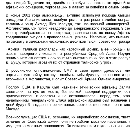
дал нищий Таджикистан, причём не требуя паспортов, которые бы
афганских офицеров, торговавших в лавках за копейки в самом бедн
В конце 2001 года американцы, активно используя помощь бывши
овладели Афганистаном, особую роль в разгроме талибов сыграл
талибами банд Ахмад Шах Масуда, так называемой «паншерской г
Афганистана. Он погиб незадолго до американского вторжения, 9 сен
монстр изображается на портретах, развешанных по всему Афгани
традиционно рисуют в православных церквях. Напомню, что именно 
по захвату в заложники нескольких десятков тысяч советских гражда
«Армия» талибов распалась как карточный домик, а её «бойцы» 
взрыв народного ликования в республиках Средней Азии. Неуди
пониманием относятся к сохранению американских баз в этих респуб
Д. Бушу, который избавил их от страшной талибской угрозы.
В российских оппозиционных СМИ в своё время делалось мно
партизанскую войну, которую якобы талибы будут успешно вести пр
вторжения в Афганистан, и опыт Советской Армии. Однако американцы
Послом США в Кабуле был назначен этнический афганец Залмай
советских, на пустом месте, без всякой народной поддержки, о
прислушиваясь к советам и не останавливаясь перед тем, что
начальником генерального штаба афганской армией был назначен в
дней будут благодарны тысячи наших соотечественников - он в св
Масуда.
Военнослужащих США и, особенно, их европейских союзников, тщат
отличие от Советской армии, они не грабили местное население,
имущество местным лавочникам. За исключением отдельных изолиров