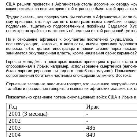
США решили провести в Афганистане столь дорогие их сердцу «ры
каких режимах за всю историю этой страны не было такой пропасти
Трудно сказать, как повернулись бы события в Афганистане, если 
ему пришлось столкнуться не с малограмотными талибами, опред
подпольем, тщательно подготовленным покойным Саддамом Хусе
несмотря на крайнюю сложность её ведения в этой равнинной густон
Но и отношение афганцев к оккупантам постепенно ухудшалось. 
военнослужащие, которые, в частности, имели привычку здороват
вопросы: «Что делают иностранцы в нашей стране через нескол
занимается оккупационная власть, кроме набивания своих карманов
Горячая молодёжь в некоторых южных провинциях страны стала по
опробованная в Ираке, например, использование смертников (напом
было зарегистрировано ни одного подобного случая.) Повышени
сопротивления богатыми частными спонсорами Ближнего Востока.
Серьезные западные аналитики говорят, что нынешнее вооружённое
талибам и правильнее говорить о нынешних афганских исламистах ка
Показательно сравнение потерь оккупационных войск США в Ираке и
Год
Ирак
2001 (3 месяца)
-
2002
-
2003
486
2004
849