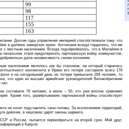
99
98
117
155
163
тании. Долгие годы управления империей способствовали тому, что
йне в далёких заморских краях. Англичане всегда гордились, что им
х с местным населением. Всегда подчёркивалось, что в Малайзии в
на начальном этапе предотвратить партизанскую войну коммунистов,
 добровольно дала независимость своим колониям.
ным населением являлось как бы эталоном, на который старались
оготысячного контингента в Ираке его потери составили всего 179
троля и на сегодняшний день их потери превысили 204 человек, то
оха, что один из высших армейских руководителей Великобритании
 лет.
не составили 76 человек, в июле – 50, это уже вполне сравнимо
рия. Кроме того, развёртыванию партизанской войны способствует
икто не хочет подставлять свои головы. За исключением территорий,
ля девочек, в кишлаках царят законы шариата.
СР и России, пытается переизбраться на второй срок. Мой друг,
конференций в Кабуле: