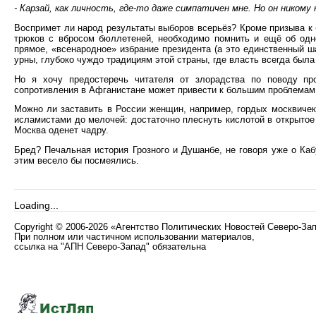
- Карзай, как личность, где-то даже симпатичен мне. Но он никому 
Воспримет ли народ результаты выборов всерьёз? Кроме призыва к 
трюков с вбросом бюллетеней, необходимо помнить и ещё об одн
прямое, «всенародное» избрание президента (а это единственный 
урны, глубоко чуждо традициям этой страны, где власть всегда была
Но я хочу предостеречь читателя от злорадства по поводу пр
сопротивления в Афганистане может привести к большим проблемам н
Можно ли заставить в России женщин, например, гордых москвичек,
исламистами до мелочей: достаточно плеснуть кислотой в открытое 
Москва оденет чадру.
Бред? Печальная история Грозного и Душанбе, не говоря уже о Каб
этим весело бы посмеялись.
Loading...
Copyright
©
2006-2026 «Агентство Политических Новостей Северо-За
При полном или частичном использовании материалов,
ссылка на "АПН Северо-Запад" обязательна