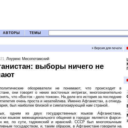
АВТОРЫ
ТЕМЫ
» Версия для печати
-21
Лоуренс Месопотамский
анистан: выборы ничего не
шают
политические обозреватели не понимают, что происходит в
тане, они говорят о неких восточных интригах, многозначительно
онять, что «Восток - дело тонкое». На деле его история за последние
ятилетия очень проста и незатейлива. Именно Афганистан, а отнюдь
ария, был наиболее близкой и симпатизирующей нам страной.
вых, одним из двух государственных языков Афганистана,
ски языком межнационального общения в городах является фарси-
он же, по сути, таджикский и иранский. СССР был многоязычным
ивным государством, и, таким образом, в Афганистане говорили на