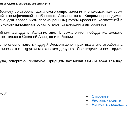
не нужен и ничего не может.
бойкоту со стороны афганского сопротивления и знакомых нам всем
ой специфической особенности Афганистана. Впервые проводимое
шанс для Карзая быть переизбранным) путём бросания бюллетеней в
 сконцентрирована в руках кланов, старейшин и авторитетов.
облем Запада в Афганистане. К сожалению, победа исламского
е только в Средней Азии, но и в России.
 поголовно надеть чадру? Элементарно, практика этого отработана
лицо сотне – другой московских девушек. Две недели, и вся гордая
уле, говорит об обратном. Тридцать лет назад там бы тоже все над
пад»
О проекте
Реклама на сайте
Написать в редакцию