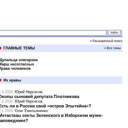
» Расширенный поиск
ГЛАВНЫЕ ТЕМЫ
» Все темы
Щупальца олигархии
Марш несогласных
Права человеков
Их нравы
2.4.2026
Юрий Нерсесов
:
Окопы сыновей депутата Плотникова
7.2.2026
Юрий Нерсесов
:
Есть ли в России свой «остров Эпштейна»?
2.1.2026
Олег Емельяненко
:
Метастазы секты Зеленского в Изборском музее-
заповеднике?