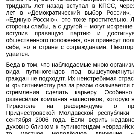
тридцать лет назад вступал в КПСС, чере
лет в «Демократический выбор России»,
«Единую Россию», это тоже простительно. 
стороны слабы, а с другой – могут искренне 
вступив правящую партию и достигнув
общественного положения, они принесут поль
себе, но и стране с согражданами. Некото
удаётся.
Беда в том, что наблюдаемые мною организм
вида путинюгендов под вышеупомянуты
граждан не подходят. Их неистребимая страс
и крысятничеству раз за разом оказывается 
стремления сделать карьеру. Особенно
развесёлая компания нашистиков, которую 
Тирасполе на референдуме о прис
Приднестровской Молдавской республики 
сентября 2006 года. Если верить недавн
духовно близком к путинюгендам «евразийск
то местное молодёжное движение 