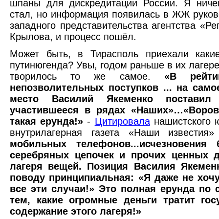
шпаны для дискредитации России. Я ниче
стал, но информация появилась в ЖЖ руков
западного представительства агентства «Ре
Крылова, и процесс пошёл.
Может быть, в Тирасполь приехали какие
путинюгенда? Увы, годом раньше в их лагере
творилось то же самое.
«В рейти
непозволительных поступков ... на само
место Василий Якеменко поставил 
участившееся в рядах «Наших»…«Воров
такая ерунда!»
-
Цитировала
нашистского 
внутрилагерная газета «Наши известия
мобильных телефонов...исчезновения 
серебряных цепочек и прочих ценных 
лагеря вещей. Позиция Василия Якемен
поводу принципиальная: «Я даже не хочу
все эти случаи!» Это полная ерунда по 
тем, какие огромные деньги тратит гос
содержание этого лагеря!»