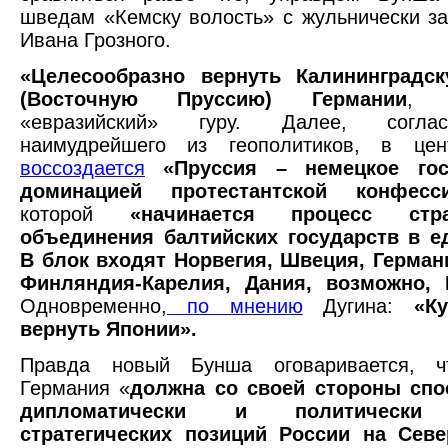
шведам «Кемску волость» с жульнически за
Ивана Грозного.
«Целесообразно вернуть Калининградс
(Восточную Пруссию) Германии
,
«евразийский» гуру. Далее, согл
наимудрейшего из геополитиков, в це
воссоздается
«Пруссия – немецкое гос
доминацией протестантской конфес
которой
«начинается процесс страт
объединения балтийских государств в е
В блок входят Норвегия, Швеция, Герман
Финляндия-Карелия, Дания, возможно, 
Одновременно,
по мнению
Дугина:
«К
вернуть Японии».
Правда новый Бунша оговаривается, ч
Германия «
должна со своей стороны спо
дипломатически и политически
стратегических позиций России на Севе