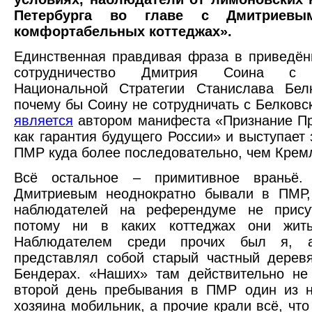
Петербурга во главе с Дмитриев
комфортабельных коттеджах».
Единственная правдивая фраза в приведён
сотрудничество Дмитрия Соина с 
Национальной Стратегии Станислава Белк
почему бы Соину не сотрудничать с Белковск
является
автором манифеста «Признание П
как гарантия будущего России» и выступает 
ПМР куда более последовательно, чем Крем
Всё остальное – примитивное враньё.
Дмитриевым неоднократно бывали в ПМР,
наблюдателей на референдуме не прису
потому ни в каких коттеджах они жит
Наблюдателем среди прочих был я, а
представлял собой старый частный дерев
Бендерах. «Наших» там действительно не
второй день пребывания в ПМР один из н
хозяина мобильник, а прочие крали всё, что