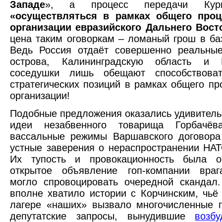
Западе
», а процесс передачи Кур
«осуществляться в рамках общего проц
организации евразийского Дальнего Вост
цена таким оговоркам – ломаный грош в ба
Ведь Россия отдаёт совершенно реальные
острова, Калининградскую область и 
соседушки лишь обещают способствова
стратегических позиций в рамках общего пр
организации!
Подобные предложения оказались удивитель
идеи незабвенного товарища Горбачёв
вассальные режимы Варшавского договора
устные заверения о нераспространении НАТ
Их тупость и провокационность была о
открытое объявление гоп-компании вра
могло спровоцировать очередной скандал
вполне хватило истории с Корчинским, чьё
лагере «наших» вызвало многочисленные 
депутатские запросы, вынудившие
возбу