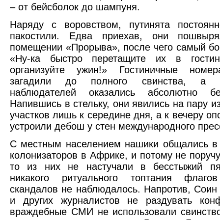
– от бейсболок до шампуня.
Наряду с воровством, путинята постоян
пакостили. Едва приехав, они пошвыр
помещении «Прорыва», после чего самый бо
«Ну-ка быстро перетащите их в гости
организуйте ужин!» Гостиничные номе
загадили до полного свинства, а 
наблюдателей оказались абсолютно бе
Напившись в стельку, они явились на пару и
участков лишь к середине дня, а к вечеру о
устроили дебош у стен международного прес
С местным населением нашики общались в
колонизаторов в Африке, и потому не поручу
то из них не настучали в бесстыжий пя
никакого ритуального топтания флаго
скандалов не наблюдалось. Напротив, Соин
и других журналистов не раздувать конф
враждебные СМИ не использовали свинств