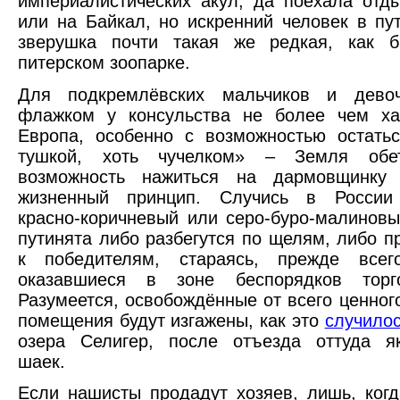
империалистических акул, да поехала отд
или на Байкал, но искренний человек в пу
зверушка почти такая же редкая, как б
питерском зоопарке.
Для подкремлёвских мальчиков и дево
флажком у консульства не более
чем ха
Европа, особенно с возможностью остать
тушкой, хоть чучелком» – Земля обет
возможность нажиться на дармовщинку
жизненный принцип. Случись в России
красно-коричневый или серо-буро-малиновы
путинята либо разбегутся по щелям, либо п
к победителям, стараясь, прежде всего
оказавшиеся в зоне беспорядков торг
Разумеется, освобождённые от всего ценного
помещения будут изгажены, как это
случило
озера Селигер, после отъезда оттуда як
шаек.
Если нашисты продадут хозяев, лишь, когд