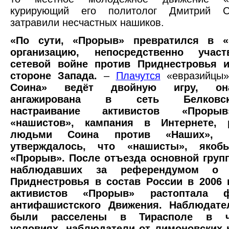
курирующий его политолог Дмитрий С
затравили несчастных нашиков.
«По сути, «Прорыв» превратился в «
организацию, непосредственно уча
сетевой войне против Приднестровья 
стороне Запада.
–
Плачутся
«евразийцы
Соина» ведёт двойную игру, он
ангажирована в сеть Белковско
настраивание активистов «Проры
«нашистов», кампания в Интернете, р
людьми Соина против «Наших», 
утверждалось, что «нашисты», якоб
«Прорыв». После отъезда основной груп
наблюдавших за референдумом о в
Приднестровья в состав России в 2006 г
активистов «Прорыв» растоптала 
антифашистского Движения. Наблюдате
были расселены в Тирасполе в ч
условиях, наблюдатели от лимоновских 