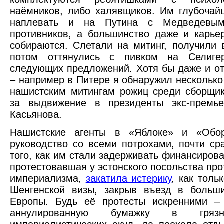
наёмников, либо халявщиков. Им глубоча
наплевать и на Путина с Медведевы
противников, а большинство даже и карье
собираются. Слетали на митинг, получили 
потом оттянулись с пивком на Селиге
следующих предложений. Хотя бы даже и от
– например в Питере я обнаружил несколько
нашистским митингам рожиц среди сборщи
за выдвижение в президенты экс-премь
Касьянова.
Нашистские агенты в «Яблоке» и «Обо
руководство со всеми потрохами, почти ср
того, как им стали задерживать финансирова
протестовавшая у эстонского посольства про
империализма,
закатила истерику
, как толь
Шенгенской визы, закрыв въезд в больши
Европы. Будь её протесты искренними –
аннулированную бумажку в гряз