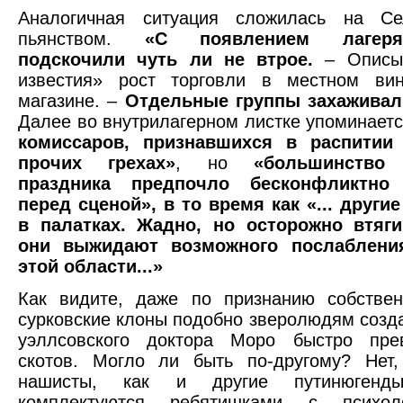
Аналогичная ситуация сложилась на С
пьянством.
«С появлением лагер
подскочили чуть ли не втрое.
– Описы
известия» рост торговли в местном вин
магазине. –
Отдельные группы захаживал
Далее во внутрилагерном листке упоминает
комиссаров, признавшихся в распитии
прочих грехах»
, но
«большинство 
праздника предпочло бесконфликтно 
перед сценой», в то время как «... други
в палатках. Жадно, но осторожно втяги
они выжидают возможного послаблени
этой области...»
Как видите, даже по признанию собствен
сурковские клоны подобно зверолюдям созд
уэллсовского доктора Моро быстро пре
скотов. Могло ли быть по-другому? Нет,
нашисты, как и другие путинюген
комплектуются ребятишками с психол