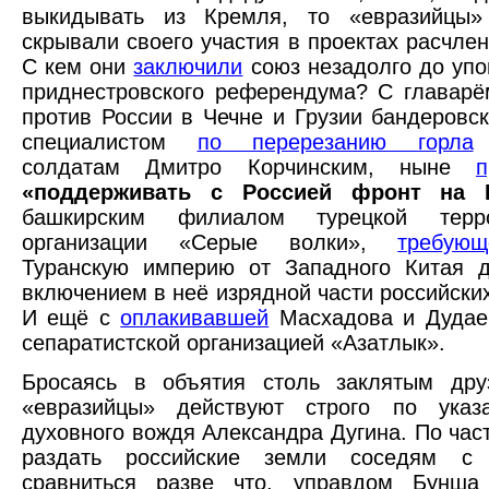
выкидывать из Кремля, то «евразийцы»
скрывали своего участия в проектах расчлен
С кем они
заключили
союз незадолго до уп
приднестровского референдума? С главар
против России в Чечне и Грузии бандеровск
специалистом
по перерезанию горла
р
солдатам Дмитро Корчинским, ныне
«поддерживать с Россией фронт на 
башкирским филиалом турецкой террор
организации «Серые волки»,
требующ
Туранскую империю от Западного Китая д
включением в неё изрядной части российских
И ещё с
оплакивавшей
Масхадова и Дудаев
сепаратистской организацией «Азатлык».
Бросаясь в объятия столь заклятым дру
«евразийцы» действуют строго по указ
духовного вождя Александра Дугина. По част
раздать российские земли соседям с
сравниться разве что, управдом Бунша